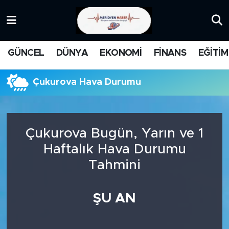
KATEGORİZE EDİLMEMİŞ
Nöbetçi Eczaneler
GÜNCEL
DÜNYA
EKONOMİ
FİNANS
EĞİTİM
EĞİTİM
Hava Durumu
Çukurova Hava Durumu
MANŞET
İstanbul Namaz Vakitleri
MEDYA
Trafik Durumu
Çukurova Bugün, Yarın ve 1
FİNANS
Süper Lig Puan Durumu ve Fikstür
Haftalık Hava Durumu
Tahmini
DÜNYA
Tüm Manşetler
GÜNCEL
Son Dakika Haberleri
ŞU AN
KARİKATÜR
Haber Arşivi