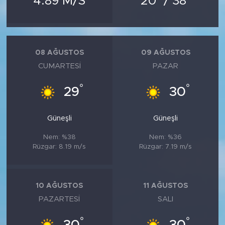
4.89 M/S
20
/ 38
MEDYA KÖŞESİ
FOTO GALERİ
08 AĞUSTOS
09 AĞUSTOS
VİDEOLAR
CUMARTESI
PAZAR
ALINTI YAZARLAR
°
°
29
30
SOSYAL MEDYA
Güneşli
Güneşli
Nem: %38
Nem: %36
Rüzgar: 8.19 m/s
Rüzgar: 7.19 m/s
10 AĞUSTOS
11 AĞUSTOS
PAZARTESI
SALI
°
°