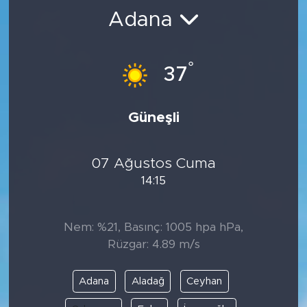
Adana
BİLİM-TEKNOLOJİ
RÖPÖRTAJ
°
37
ANALİZ
Güneşli
NOSTALJİ
07 Ağustos Cuma
KULİS
14:15
YAZARLAR
Nem: %21, Basınç: 1005 hpa hPa,
DİNİ
Rüzgar: 4.89 m/s
POLİTİKA
Adana
Aladağ
Ceyhan
EKONOMİ