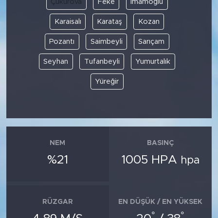
Çukurova
Feke
İmamoğlu
Karaisalı
Karataş
Kozan
SPOR
Pozantı
Saimbeyli
Sarıçam
KÜLTÜR SANAT
Seyhan
Tufanbeyli
Yumurtalık
YAŞAM
Yüreğir
TARİHTEN GÜNÜMÜZE
TARİH
NEM
BASINÇ
KADIN
%21
1005 HPA
hpa
SAĞLIK
SİYASET
RÜZGAR
EN DÜŞÜK / EN YÜKSEK
°
°