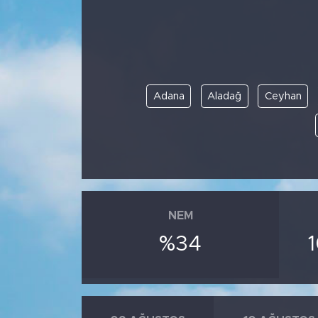
BİLİM-TEKNOLOJİ
RÖPÖRTAJ
Adana
Aladağ
Ceyhan
ANALİZ
NOSTALJİ
KULİS
YAZARLAR
NEM
%34
DİNİ
POLİTİKA
EKONOMİ