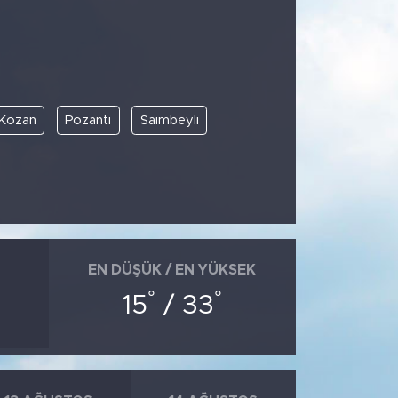
Kozan
Pozantı
Saimbeyli
EN DÜŞÜK / EN YÜKSEK
°
°
15
/ 33