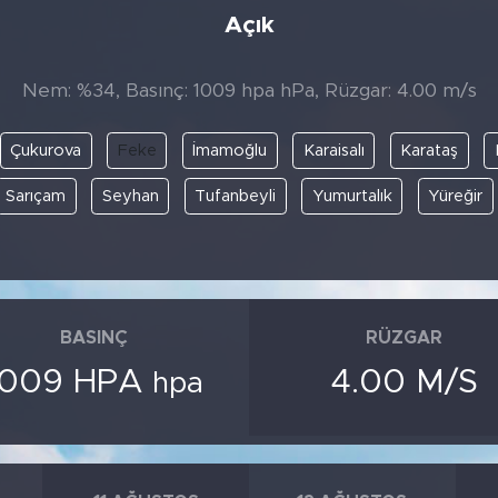
Açık
Nem: %34, Basınç: 1009 hpa hPa, Rüzgar: 4.00 m/s
Çukurova
Feke
İmamoğlu
Karaisalı
Karataş
Sarıçam
Seyhan
Tufanbeyli
Yumurtalık
Yüreğir
BASINÇ
RÜZGAR
1009 HPA
4.00 M/S
hpa