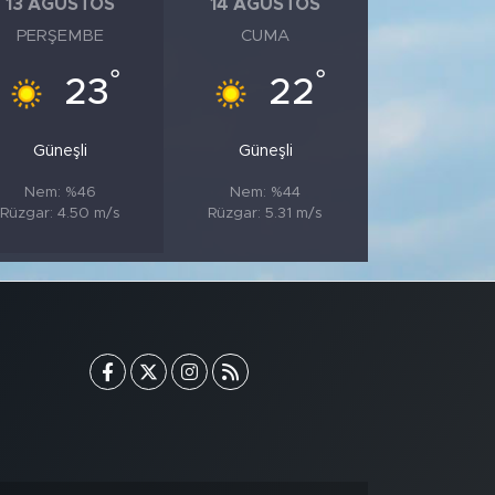
13 AĞUSTOS
14 AĞUSTOS
PERŞEMBE
CUMA
°
°
23
22
Güneşli
Güneşli
Nem: %46
Nem: %44
Rüzgar: 4.50 m/s
Rüzgar: 5.31 m/s