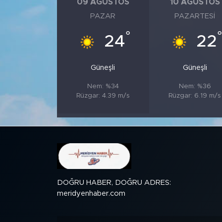
09 AĞUSTOS
10 AĞUSTOS
PAZAR
PAZARTESI
SPOR
°
24
22
KÜLTÜR SANAT
Güneşli
Güneşli
YAŞAM
Nem: %34
Nem: %36
Rüzgar: 4.39 m/s
Rüzgar: 6.19 m/s
TARİHTEN GÜNÜMÜZE
TARİH
KADIN
SAĞLIK
DOĞRU HABER, DOĞRU ADRES:
meridyenhaber.com
SİYASET