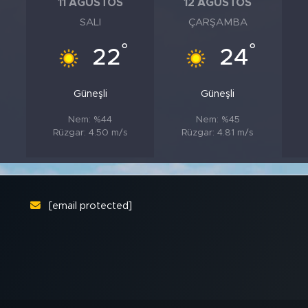
11 AĞUSTOS
12 AĞUSTOS
SALI
ÇARŞAMBA
°
°
°
22
24
Güneşli
Güneşli
Nem: %44
Nem: %45
Rüzgar: 4.50 m/s
Rüzgar: 4.81 m/s
[email protected]