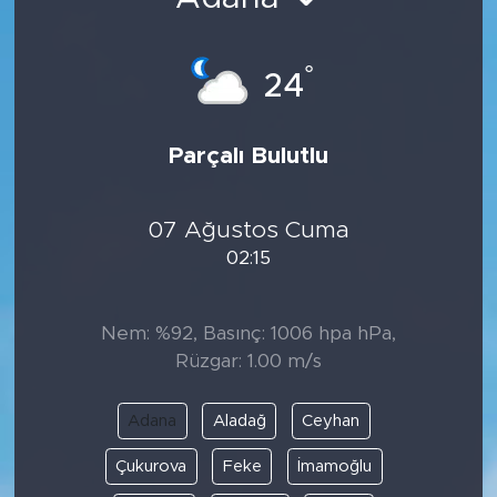
BİLİM-TEKNOLOJİ
°
24
RÖPÖRTAJ
ANALİZ
Parçalı Bulutlu
NOSTALJİ
07 Ağustos Cuma
02:15
KULİS
YAZARLAR
Nem: %92, Basınç: 1006 hpa hPa,
Rüzgar: 1.00 m/s
DİNİ
Adana
Aladağ
Ceyhan
POLİTİKA
Çukurova
Feke
İmamoğlu
EKONOMİ