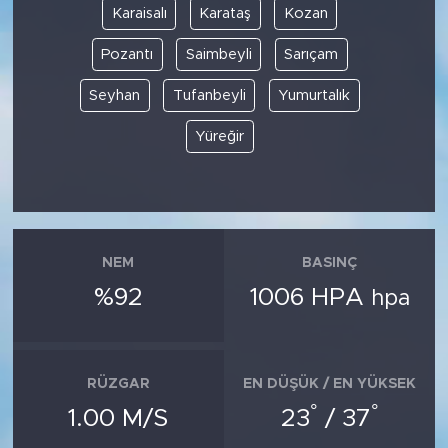
Karaisalı
Karataş
Kozan
SPOR
Pozantı
Saimbeyli
Sarıçam
Seyhan
Tufanbeyli
Yumurtalık
KÜLTÜR SANAT
Yüreğir
YAŞAM
TARİHTEN GÜNÜMÜZE
TARİH
NEM
BASINÇ
%92
1006 HPA
hpa
KADIN
SAĞLIK
RÜZGAR
EN DÜŞÜK / EN YÜKSEK
SİYASET
°
°
1.00 M/S
23
/ 37