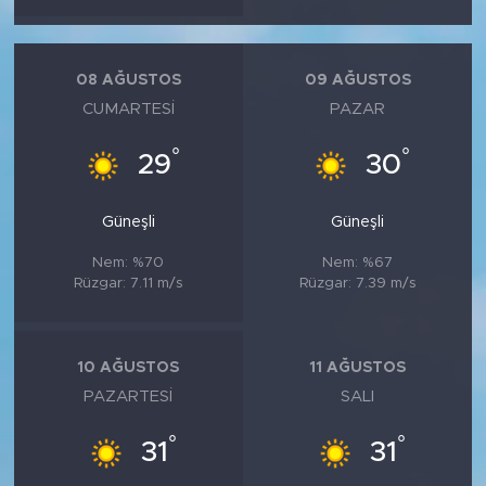
MEDYA KÖŞESİ
FOTO GALERİ
08 AĞUSTOS
09 AĞUSTOS
CUMARTESI
PAZAR
VİDEOLAR
°
°
29
30
ALINTI YAZARLAR
Güneşli
Güneşli
SOSYAL MEDYA
Nem: %70
Nem: %67
Rüzgar: 7.11 m/s
Rüzgar: 7.39 m/s
10 AĞUSTOS
11 AĞUSTOS
PAZARTESI
SALI
°
°
31
31