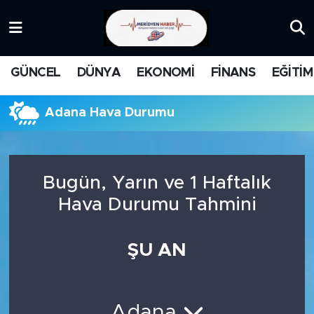
KATEGORİZE EDİLMEMİŞ
Nöbetçi Eczaneler
GÜNCEL
DÜNYA
EKONOMİ
FİNANS
EĞİTİM
EĞİTİM
Hava Durumu
Adana Hava Durumu
MANŞET
İstanbul Namaz Vakitleri
MEDYA
Trafik Durumu
Bugün, Yarın ve 1 Haftalık
FİNANS
Süper Lig Puan Durumu ve Fikstür
Hava Durumu Tahmini
DÜNYA
Tüm Manşetler
ŞU AN
GÜNCEL
Son Dakika Haberleri
KARİKATÜR
Haber Arşivi
Adana