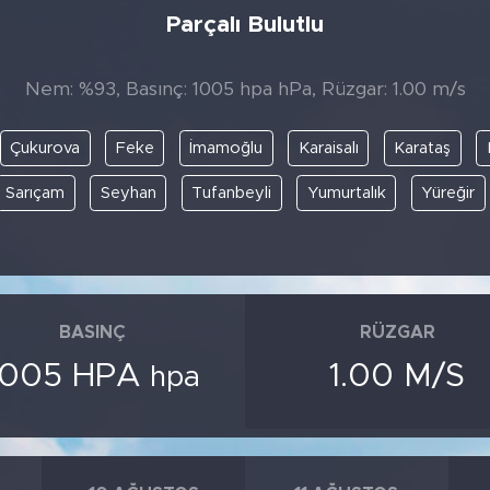
Parçalı Bulutlu
Nem: %93, Basınç: 1005 hpa hPa, Rüzgar: 1.00 m/s
Çukurova
Feke
İmamoğlu
Karaisalı
Karataş
Sarıçam
Seyhan
Tufanbeyli
Yumurtalık
Yüreğir
BASINÇ
RÜZGAR
1005 HPA
1.00 M/S
hpa