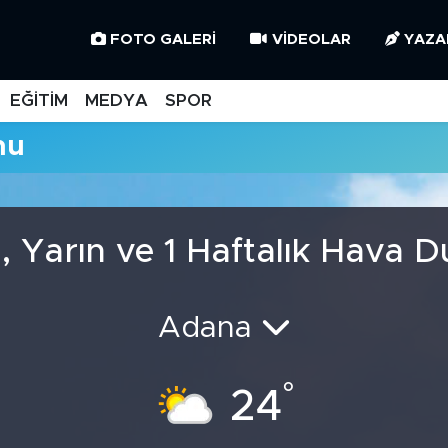
FOTO GALERI
VIDEOLAR
YAZA
EĞİTİM
MEDYA
SPOR
mu
 Yarın ve 1 Haftalık Hava 
Adana
°
24