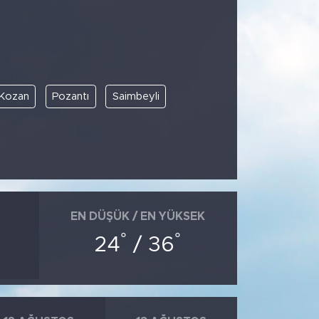
Kozan
Pozantı
Saimbeyli
EN DÜŞÜK / EN YÜKSEK
°
°
24
/ 36