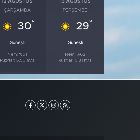
12 AĞUSTOS
13 AĞUSTOS
ÇARŞAMBA
PERŞEMBE
°
°
30
29
Güneşli
Güneşli
Nem: %61
Nem: %62
Rüzgar: 6.50 m/s
Rüzgar: 6.81 m/s