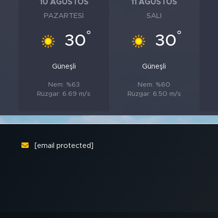
10 AĞUSTOS
11 AĞUSTOS
PAZARTESI
SALI
°
°
°
30
30
Güneşli
Güneşli
Nem: %63
Nem: %60
Rüzgar: 6.69 m/s
Rüzgar: 6.50 m/s
[email protected]