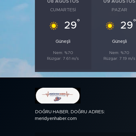
08 AĞUSTOS
09 AĞUSTOS
CUMARTESI
PAZAR
SPOR
°
29
29
KÜLTÜR SANAT
Güneşli
Güneşli
YAŞAM
Nem: %70
Nem: %70
Rüzgar: 7.61 m/s
Rüzgar: 7.19 m/s
TARİHTEN GÜNÜMÜZE
TARİH
KADIN
SAĞLIK
DOĞRU HABER, DOĞRU ADRES:
meridyenhaber.com
SİYASET