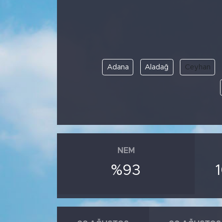
BİLİM-TEKNOLOJİ
RÖPÖRTAJ
Adana
Aladağ
Ceyhan
ANALİZ
NOSTALJİ
KULİS
YAZARLAR
NEM
%93
DİNİ
POLİTİKA
EKONOMİ