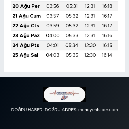
20 Ağu Per
03:56
05:31
12:31
16:18
19:
21 Ağu Cum
03:57
05:32
12:31
16:17
19:
22 Ağu Cts
03:59
05:32
12:31
16:17
19:
23 Ağu Paz
04:00
05:33
12:31
16:16
19:
24 Ağu Pts
04:01
05:34
12:30
16:15
19:
25 Ağu Sal
04:03
05:35
12:30
16:14
19:
DOĞRU HABER, DOĞRU ADRES: meridyenhaber.com