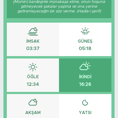
(Mümin) kardeşinle münakaşa etme, onun hoşuna
gitmeyecek şakalar yapma ve ona yerine
BİLİM-TEKNOLOJİ
getiremeyeceğin bir söz verme. (Hadis-i şerif)
RÖPÖRTAJ
ANALİZ
İMSAK
GÜNEŞ
03:37
05:18
NOSTALJİ
KULİS
YAZARLAR
ÖĞLE
İKINDI
12:34
16:26
DİNİ
POLİTİKA
AKŞAM
YATSI
EKONOMİ