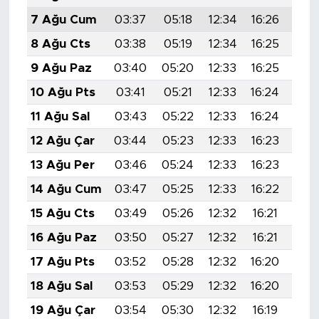
7 Ağu Cum
03:37
05:18
12:34
16:26
19:
8 Ağu Cts
03:38
05:19
12:34
16:25
19:
9 Ağu Paz
03:40
05:20
12:33
16:25
19:
10 Ağu Pts
03:41
05:21
12:33
16:24
19:
11 Ağu Sal
03:43
05:22
12:33
16:24
19:
12 Ağu Çar
03:44
05:23
12:33
16:23
19:
13 Ağu Per
03:46
05:24
12:33
16:23
19:
14 Ağu Cum
03:47
05:25
12:33
16:22
19:
15 Ağu Cts
03:49
05:26
12:32
16:21
19:
16 Ağu Paz
03:50
05:27
12:32
16:21
19:
17 Ağu Pts
03:52
05:28
12:32
16:20
19:
18 Ağu Sal
03:53
05:29
12:32
16:20
19:
19 Ağu Çar
03:54
05:30
12:32
16:19
19: