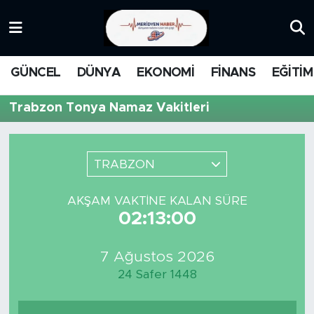
KATEGORİZE EDİLMEMİŞ
Nöbetçi Eczaneler
GÜNCEL
DÜNYA
EKONOMİ
FİNANS
EĞİTİM
EĞİTİM
Hava Durumu
Trabzon Tonya Namaz Vakitleri
MANŞET
İstanbul Namaz Vakitleri
MEDYA
Trafik Durumu
TRABZON
FİNANS
Süper Lig Puan Durumu ve Fikstür
AKŞAM VAKTINE KALAN SÜRE
02:13:00
DÜNYA
Tüm Manşetler
7 Ağustos 2026
GÜNCEL
Son Dakika Haberleri
24 Safer 1448
KARİKATÜR
Haber Arşivi