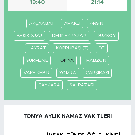
19:40
21:14
SPOR
AKÇAABAT
ARAKLI
ARSİN
KÜLTÜR SANAT
BEŞİKDÜZÜ
DERNEKPAZARI
DÜZKÖY
YAŞAM
HAYRAT
KÖPRÜBAŞI (T)
OF
TARİHTEN GÜNÜMÜZE
SÜRMENE
TONYA
TRABZON
VAKFIKEBİR
YOMRA
ÇARŞIBAŞI
TARİH
ÇAYKARA
ŞALPAZARI
KADIN
SAĞLIK
TONYA AYLIK NAMAZ VAKITLERI
SİYASET