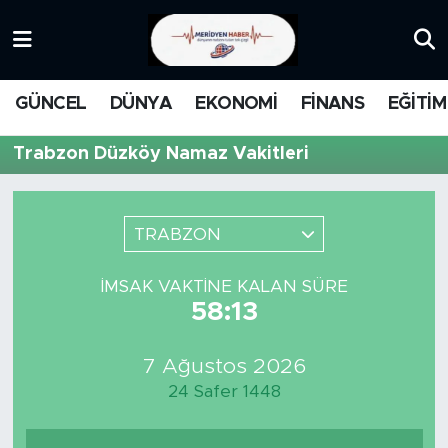
KATEGORİZE EDİLMEMİŞ
Nöbetçi Eczaneler
GÜNCEL
DÜNYA
EKONOMİ
FİNANS
EĞİTİM
EĞİTİM
Hava Durumu
Trabzon Düzköy Namaz Vakitleri
MANŞET
İstanbul Namaz Vakitleri
MEDYA
Trafik Durumu
TRABZON
FİNANS
Süper Lig Puan Durumu ve Fikstür
İMSAK VAKTINE KALAN SÜRE
58:13
DÜNYA
Tüm Manşetler
7 Ağustos 2026
GÜNCEL
Son Dakika Haberleri
24 Safer 1448
KARİKATÜR
Haber Arşivi