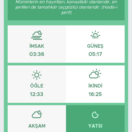
Müminlerin en hayırlıları, kanaatkâr olanlarıdır, en
şerlileri de tamahkâr (açgözlü) olanlarıdır. (Hadis-i
BİLİM-TEKNOLOJİ
şerif)
RÖPÖRTAJ
ANALİZ
İMSAK
GÜNEŞ
03:36
05:17
NOSTALJİ
KULİS
YAZARLAR
ÖĞLE
İKINDI
12:33
16:25
DİNİ
POLİTİKA
AKŞAM
YATSI
EKONOMİ