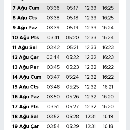
7 Ağu Cum
03:36
05:17
12:33
16:25
19:
8 Ağu Cts
03:38
05:18
12:33
16:25
19:
9 Ağu Paz
03:39
05:19
12:33
16:24
19:
10 Ağu Pts
03:41
05:20
12:33
16:24
19:
11 Ağu Sal
03:42
05:21
12:33
16:23
19:
12 Ağu Çar
03:44
05:22
12:32
16:23
19:
13 Ağu Per
03:45
05:23
12:32
16:22
19:
14 Ağu Cum
03:47
05:24
12:32
16:22
19:
15 Ağu Cts
03:48
05:25
12:32
16:21
19:
16 Ağu Paz
03:50
05:26
12:32
16:20
19:
17 Ağu Pts
03:51
05:27
12:32
16:20
19:
18 Ağu Sal
03:52
05:28
12:31
16:19
19:
19 Ağu Çar
03:54
05:29
12:31
16:18
19: