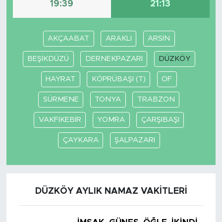
19:39
21:13
SPOR
AKÇAABAT
ARAKLI
ARSİN
KÜLTÜR SANAT
BEŞİKDÜZÜ
DERNEKPAZARI
DÜZKÖY
YAŞAM
HAYRAT
KÖPRÜBAŞI (T)
OF
TARİHTEN GÜNÜMÜZE
SÜRMENE
TONYA
TRABZON
VAKFIKEBİR
YOMRA
ÇARŞIBAŞI
TARİH
ÇAYKARA
ŞALPAZARI
KADIN
SAĞLIK
DÜZKÖY AYLIK NAMAZ VAKITLERI
SİYASET