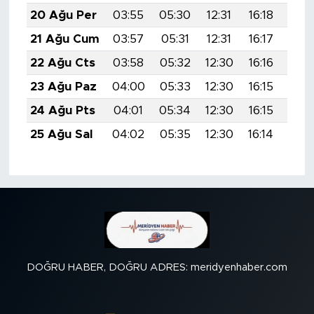
20 Ağu Per
03:55
05:30
12:31
16:18
19:
21 Ağu Cum
03:57
05:31
12:31
16:17
19:
22 Ağu Cts
03:58
05:32
12:30
16:16
19:
23 Ağu Paz
04:00
05:33
12:30
16:15
19:
24 Ağu Pts
04:01
05:34
12:30
16:15
19:
25 Ağu Sal
04:02
05:35
12:30
16:14
19:
DOĞRU HABER, DOĞRU ADRES: meridyenhaber.com