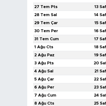
27 Tem Pts
13 Sa
SPOR
28 Tem Sal
14 Sa
29 Tem Çar
15 Sa
KÜLTÜR SANAT
30 Tem Per
16 Sa
YAŞAM
31 Tem Cum
17 Sa
1 Ağu Cts
18 Sa
TARİHTEN GÜNÜMÜZE
2 Ağu Paz
19 Sa
TARİH
3 Ağu Pts
20 Sa
4 Ağu Sal
21 Sa
KADIN
5 Ağu Çar
22 Sa
SAĞLIK
6 Ağu Per
23 Sa
7 Ağu Cum
24 Sa
SİYASET
8 Ağu Cts
25 Sa