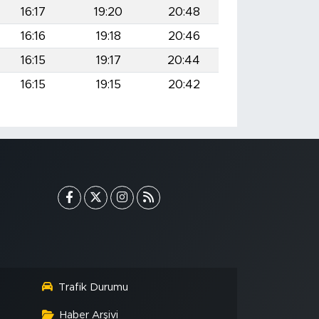
16:17
19:20
20:48
16:16
19:18
20:46
16:15
19:17
20:44
16:15
19:15
20:42
Trafik Durumu
Haber Arşivi