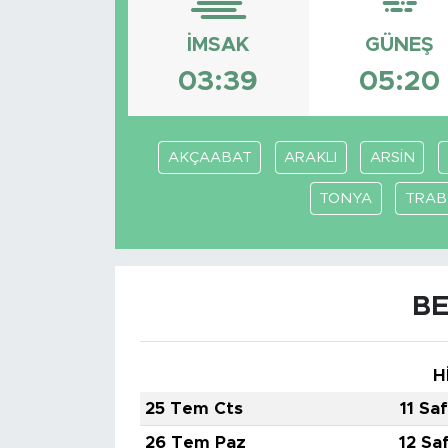
BİLİM-TEKNOLOJİ
İMSAK
GÜNEŞ
03:39
05:20
RÖPÖRTAJ
ANALİZ
AKÇAABAT
ARAKLI
ARSİN
NOSTALJİ
TONYA
TRA
KULİS
YAZARLAR
BE
DİNİ
H
POLİTİKA
25 Tem Cts
11 Sa
26 Tem Paz
12 Sa
EKONOMİ