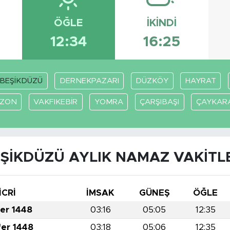
ÖĞLE
İKINDI
12:34
16:25
BEŞİKDÜZÜ
DERNEKPAZARI
DÜZKÖY
HAYRAT
BZON
VAKFIKEBİR
YOMRA
ÇARŞIBAŞI
ÇAYKAR
ŞİKDÜZÜ AYLIK NAMAZ VAKITL
İCRİ
İMSAK
GÜNEŞ
ÖĞLE
fer 1448
03:16
05:05
12:35
fer 1448
03:18
05:06
12:35