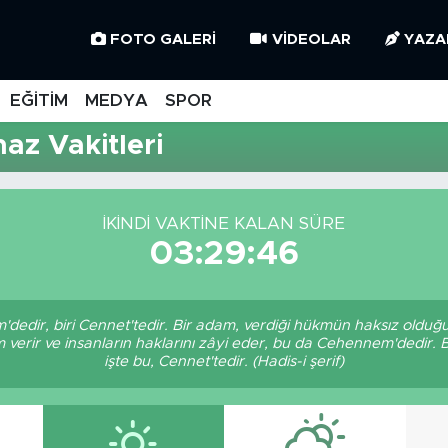
FOTO GALERI
VIDEOLAR
YAZA
EĞİTİM
MEDYA
SPOR
z Vakitleri
İKINDI VAKTINE KALAN SÜRE
03:29:46
'dedir, biri Cennet'tedir. Bir adam, verdiği hükmün haksız olduğu
verir ve insanların haklarını zâyi eder, bu da Cehennem'dedir. 
işte bu, Cennet'tedir. (Hadis-i şerif)