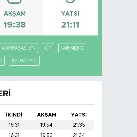
AKŞAM
YATSI
19:38
21:11
KÖPRÜBAŞI (T)
OF
SÜRMENE
A
ŞALPAZARI
ERI
İKINDI
AKŞAM
YATSI
16:31
19:54
21:35
16:31
19:53
21:34