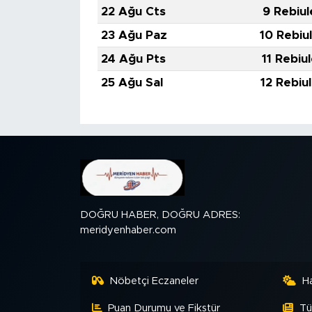
22 Ağu Cts
9 Rebiul
23 Ağu Paz
10 Rebiu
24 Ağu Pts
11 Rebiu
25 Ağu Sal
12 Rebiu
DOĞRU HABER, DOĞRU ADRES:
meridyenhaber.com
Nöbetçi Eczaneler
H
Puan Durumu ve Fikstür
Tü