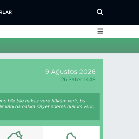
RLAR
9 Ağustos 2026
26 Safer 1448
nu bile bile haksız yere hüküm verir, bu
Bir kâdı da hakka riâyet ederek hüküm verir,