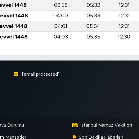
evvel 1448
03:58
05:32
12:31
levvel 1448
04:00
05:33
12:31
levvel 1448
04:01
05:34
12:31
levvel 1448
04:03
05:35
12:30
[email protected]
ava Durumu
İstanbul Namaz Vakitleri
m Manşetler
Son Dakika Haberleri