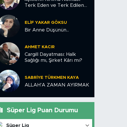
Terk Eden ve Terk Edilen
Çiftler İçin Psikolojik Yol
Haritası
ELIF YAKAR GÖKSU
Bir Anne Düşünün...
AHMET KACIR
Cargill Dayatması: Halk
Sağlığı mı, Şirket Kârı mı?
SABRIYE TÜRKMEN KAYA
ALLAH’A ZAMAN AYIRMAK
Süper Lig Puan Durumu
Süper Lig