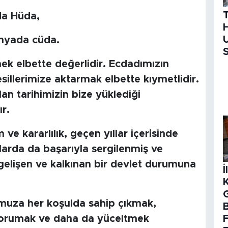
da Hüda,
H
U
nyada cüda.
S
ek elbette değerlidir. Ecdadımızın
sillerimize aktarmak elbette kıymetlidir.
n tarihimizin bize yüklediği
r.
ve kararlılık, geçen yıllar içerisinde
larda da başarıyla sergilenmiş ve
gelişen ve kalkınan bir devlet durumuna
İ
muza her koşulda sahip çıkmak,
B
 korumak ve daha da yüceltmek