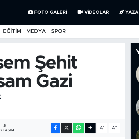
FOTO GALERI
VIDEOLAR
YAZA
EĞİTİM
MEDYA
SPOR
sem Şehit
rsam Gazi
K
5
-
+
A
A
YLAŞIM