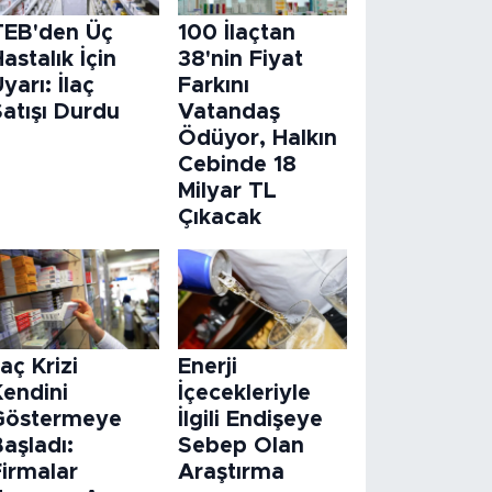
TEB'den Üç
100 İlaçtan
astalık İçin
38'nin Fiyat
yarı: İlaç
Farkını
atışı Durdu
Vatandaş
Ödüyor, Halkın
Cebinde 18
Milyar TL
Çıkacak
laç Krizi
Enerji
Kendini
İçecekleriyle
Göstermeye
İlgili Endişeye
aşladı:
Sebep Olan
Firmalar
Araştırma