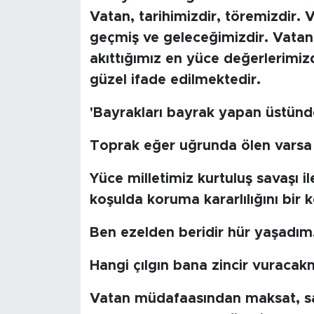
MEDYA KÖŞESİ
Vatan, tarihimizdir, töremizdir.
geçmiş ve geleceğimizdir. Vatan
FOTO GALERİ
akıttığımız en yüce değerlerimizd
VİDEOLAR
güzel ifade edilmektedir.
ALINTI YAZARLAR
'Bayrakları bayrak yapan üstünd
Toprak eğer uğrunda ölen varsa 
SOSYAL MEDYA
Yüce milletimiz kurtuluş savaşı i
koşulda koruma kararlılığını bi
Ben ezelden beridir hür yaşadım
Hangi çılgın bana zincir vuracak
Vatan müdafaasından maksat, sa