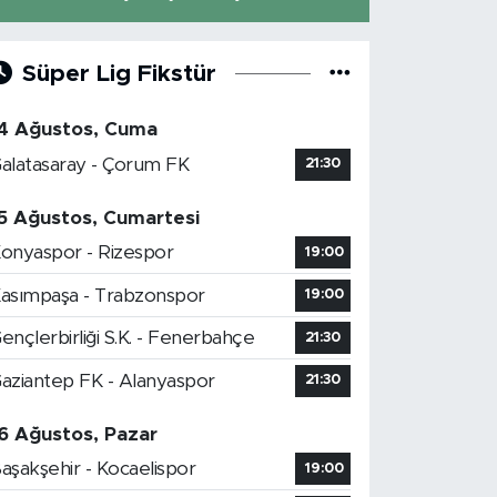
Süper Lig Fikstür
4 Ağustos, Cuma
alatasaray - Çorum FK
21:30
5 Ağustos, Cumartesi
onyaspor - Rizespor
19:00
asımpaşa - Trabzonspor
19:00
ençlerbirliği S.K. - Fenerbahçe
21:30
aziantep FK - Alanyaspor
21:30
6 Ağustos, Pazar
aşakşehir - Kocaelispor
19:00