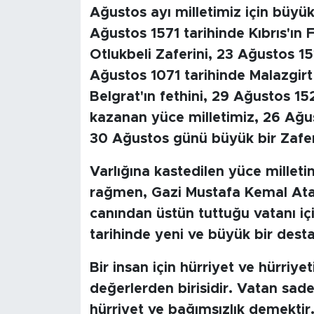
Ağustos ayı milletimiz için büyük 
SPOR
Ağustos 1571 tarihinde Kıbrıs'ın 
Otlukbeli Zaferini, 23 Ağustos 15
KÜLTÜR SANAT
Ağustos 1071 tarihinde Malazgirt
Belgrat'ın fethini, 29 Ağustos 
YAŞAM
kazanan yüce milletimiz, 26 Ağu
30 Ağustos günü büyük bir Zaferl
TARİHTEN GÜNÜMÜZE
Varlığına kastedilen yüce millet
TARİH
rağmen, Gazi Mustafa Kemal Atat
KADIN
canından üstün tuttuğu vatanı içi
tarihinde yeni ve büyük bir dest
SAĞLIK
Bir insan için hürriyet ve hürriye
SİYASET
değerlerden birisidir. Vatan sade
hürriyet ve bağımsızlık demektir.