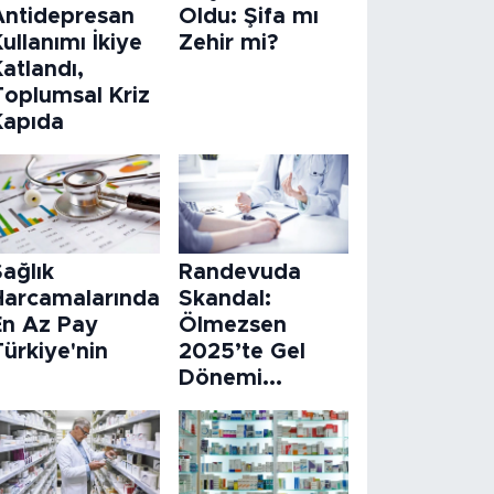
Antidepresan
Oldu: Şifa mı
ullanımı İkiye
Zehir mi?
atlandı,
Toplumsal Kriz
Kapıda
ağlık
Randevuda
Harcamalarında
Skandal:
En Az Pay
Ölmezsen
ürkiye'nin
2025’te Gel
Dönemi...