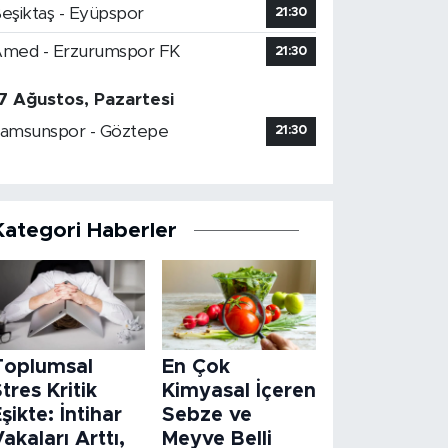
eşiktaş - Eyüpspor
21:30
med - Erzurumspor FK
21:30
7 Ağustos, Pazartesi
amsunspor - Göztepe
21:30
Kategori Haberler
Toplumsal
En Çok
tres Kritik
Kimyasal İçeren
şikte: İntihar
Sebze ve
akaları Arttı,
Meyve Belli