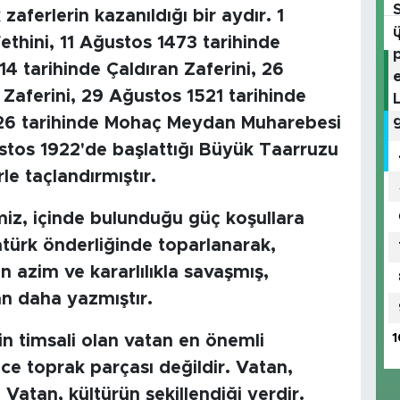
zaferlerin kazanıldığı bir aydır. 1
Fethini, 11 Ağustos 1473 tarihinde
14 tarihinde Çaldıran Zaferini, 26
 Zaferini, 29 Ağustos 1521 tarihinde
1526 tarihinde Mohaç Meydan Muharebesi
stos 1922'de başlattığı Büyük Taarruzu
e taçlandırmıştır.
imiz, içinde bulunduğu güç koşullara
ürk önderliğinde toparlanarak,
n azim ve kararlılıkla savaşmış,
an daha yazmıştır.
1
tin timsali olan vatan en önemli
ce toprak parçası değildir. Vatan,
 Vatan, kültürün şekillendiği yerdir.