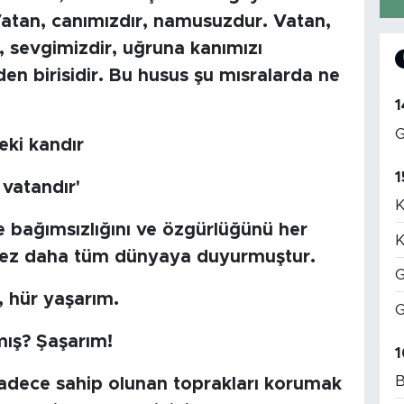
 Vatan, canımızdır, namusuzdur. Vatan,
, sevgimizdir, uğruna kanımızı
en birisidir. Bu husus şu mısralarda ne
1
G
eki kandır
1
vatandır'
K
le bağımsızlığını ve özgürlüğünü her
K
r kez daha tüm dünyaya duyurmuştur.
G
, hür yaşarım.
G
mış? Şaşarım!
1
B
dece sahip olunan toprakları korumak