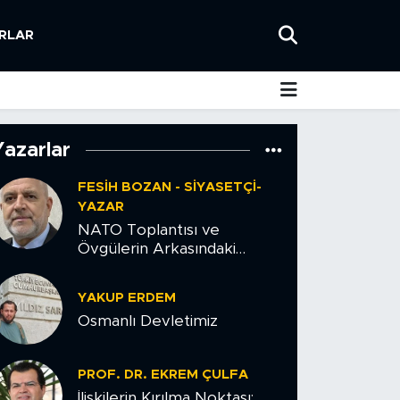
RLAR
Yazarlar
FESIH BOZAN - SIYASETÇI-
YAZAR
NATO Toplantısı ve
Övgülerin Arkasındaki
Tehlike
YAKUP ERDEM
Osmanlı Devletimiz
PROF. DR. EKREM ÇULFA
İlişkilerin Kırılma Noktası: