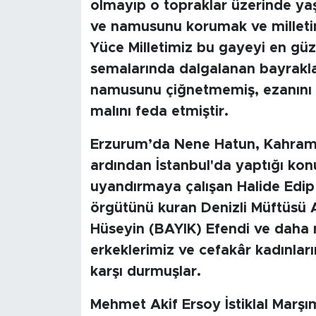
olmayıp o topraklar üzerinde yaşay
ve namusunu korumak ve milletin 
Yüce Milletimiz bu gayeyi en güz
semalarında dalgalanan bayrakla
namusunu çiğnetmemiş, ezanını 
malını feda etmiştir.
Erzurum’da Nene Hatun, Kahrama
ardından İstanbul'da yaptığı konu
uyandırmaya çalışan Halide Edip A
örgütünü kuran Denizli Müftüsü 
Hüseyin (BAYIK) Efendi ve daha n
erkeklerimiz ve cefakâr kadınlar
karşı durmuşlar.
Mehmet Akif Ersoy İstiklal Marşı