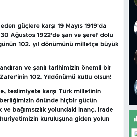
l eden güçlere karşı 19 Mayıs 1919'da
 30 Ağustos 1922'de şan ve şeref dolu
u günün 102. yıl dönümünü milletçe büyük
andıran ve şanlı tarihimizin önemli bir
afer'inin 102. Yıldönümü kutlu olsun!
, teslimiyete karşı Türk milletinin
aberliğimizin önünde hiçbir gücün
 ve bağımsızlık yolundaki inanç, irade
mhuriyetimizin kuruluşuna giden yolun