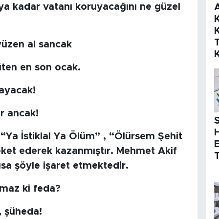
caya kadar vatanı koruyacağını ne güzel
K
K
üzen al sancak
en en son ocak.
layacak!
r ancak!
S
 “Ya İstiklal Ya Ölüm” , “Ölürsem Şehit
reket ederek kazanmıştır. Mehmet Akif
T
usa şöyle işaret etmektedir.
maz ki feda?
, şüheda!