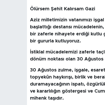
BİLİM-TEKNOLOJİ
Ölürsem Şehit Kalırsam Gazi
Aziz milletimizin vatanımızı işga
RÖPÖRTAJ
başlattığı destansı mücadelenin,
ANALİZ
bir zaferle nihayete erdiği kutl
bir gururla kutluyoruz.
NOSTALJİ
İstiklal mücadelemizi zaferle taçl
KULİS
dönüm noktası olan 30 Ağustos Z
YAZARLAR
30 Ağustos zulme, işgale, esarete
topyekûn haykırışı, birlik ve ber
DİNİ
duramayacağının ispatı, özgürlük
ve kararlılığın göstergesi ve Cu
POLİTİKA
mihenk taşıdır.
EKONOMİ