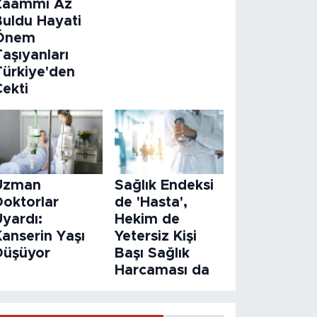
Zaammı Az
Buldu Hayati
Önem
aşıyanları
Türkiye'den
Çekti
Uzman
Sağlık Endeksi
Doktorlar
de 'Hasta',
Uyardı:
Hekim de
Kanserin Yaşı
Yetersiz Kişi
Düşüyor
Başı Sağlık
Harcaması da