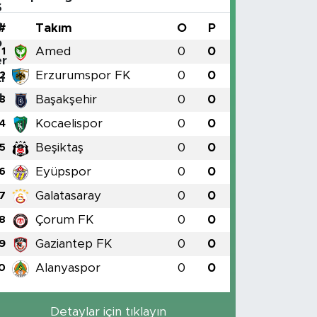
#
Takım
O
P
Amed
0
0
1
Erzurumspor FK
0
0
2
Başakşehir
0
0
3
Kocaelispor
0
0
4
Beşiktaş
0
0
5
Eyüpspor
0
0
6
Galatasaray
0
0
7
Çorum FK
0
0
8
Gaziantep FK
0
0
9
Alanyaspor
0
0
0
Detaylar için tıklayın