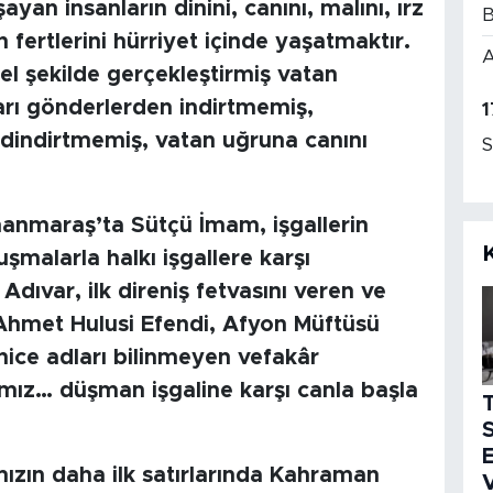
an insanların dinini, canını, malını, ırz
B
fertlerini hürriyet içinde yaşatmaktır.
A
el şekilde gerçekleştirmiş vatan
rı gönderlerden indirtmemiş,
1
dindirtmemiş, vatan uğruna canını
S
nmaraş’ta Sütçü İmam, işgallerin
şmalarla halkı işgallere karşı
dıvar, ilk direniş fetvasını veren ve
Ahmet Hulusi Efendi, Afyon Müftüsü
ice adları bilinmeyen vefakâr
ımız… düşman işgaline karşı canla başla
S
E
mızın daha ilk satırlarında Kahraman
V