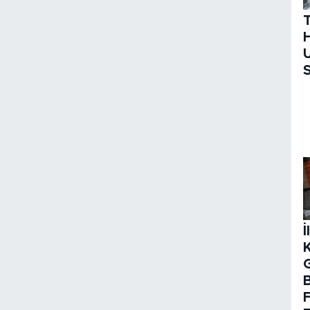
H
U
S
İ
B