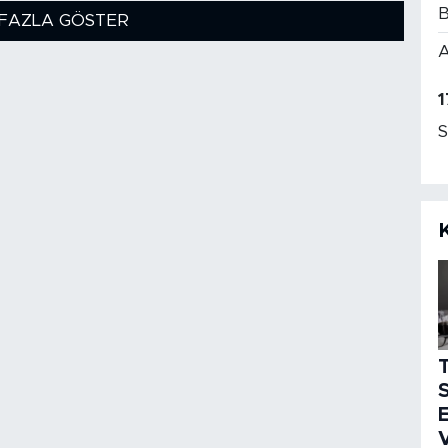
B
FAZLA GÖSTER
A
1
S
S
E
V