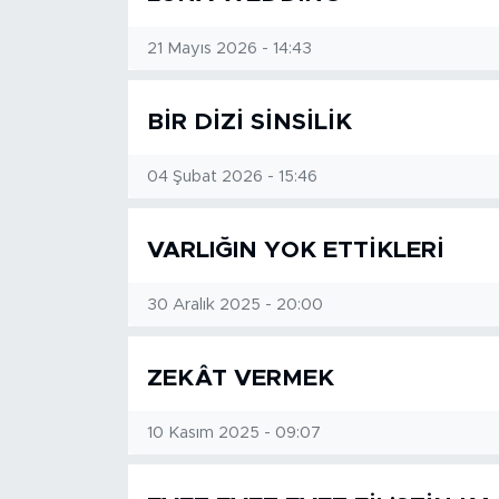
BİLİM-TEKNOLOJİ
21 Mayıs 2026 - 14:43
RÖPÖRTAJ
BİR DİZİ SİNSİLİK
ANALİZ
04 Şubat 2026 - 15:46
NOSTALJİ
VARLIĞIN YOK ETTİKLERİ
KULİS
30 Aralık 2025 - 20:00
YAZARLAR
ZEKÂT VERMEK
DİNİ
10 Kasım 2025 - 09:07
POLİTİKA
EKONOMİ