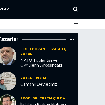
RLAR
Yazarlar
FESIH BOZAN - SIYASETÇI-
YAZAR
NATO Toplantısı ve
Övgülerin Arkasındaki
Tehlike
YAKUP ERDEM
Osmanlı Devletimiz
PROF. DR. EKREM ÇULFA
İlişkilerin Kırılma Noktası: