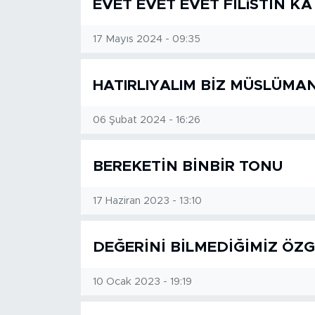
EVET EVET EVET FİLiSTİN KA
SPOR
17 Mayıs 2024 - 09:35
KÜLTÜR SANAT
HATIRLIYALIM BİZ MÜSLÜMAN
YAŞAM
06 Şubat 2024 - 16:26
TARİHTEN GÜNÜMÜZE
BEREKETİN BİNBİR TONU
TARİH
17 Haziran 2023 - 13:10
KADIN
DEĞERİNİ BİLMEDİĞİMİZ Ö
SAĞLIK
10 Ocak 2023 - 19:19
SİYASET