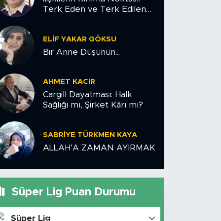
Terk Eden ve Terk Edilen
Çiftler İçin Psikolojik Yol
Haritası
ELIF YAKAR GÖKSU
Bir Anne Düşünün...
AHMET KACIR
Cargill Dayatması: Halk
Sağlığı mı, Şirket Kârı mı?
SABRIYE TÜRKMEN KAYA
ALLAH’A ZAMAN AYIRMAK
Süper Lig Puan Durumu
Süper Lig