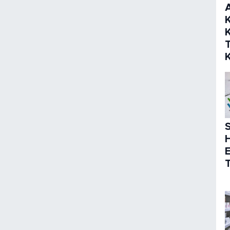
K
K
S
T