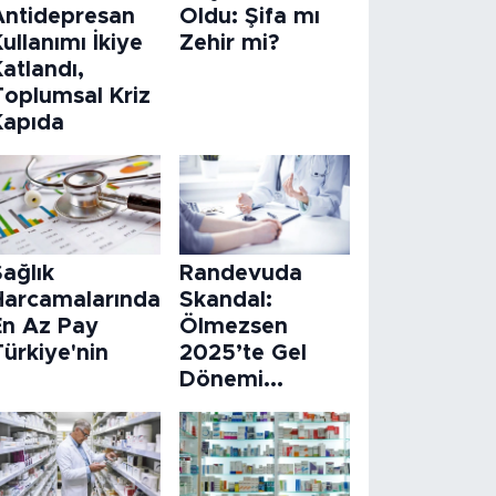
Antidepresan
Oldu: Şifa mı
ullanımı İkiye
Zehir mi?
atlandı,
Toplumsal Kriz
Kapıda
ağlık
Randevuda
Harcamalarında
Skandal:
En Az Pay
Ölmezsen
ürkiye'nin
2025’te Gel
Dönemi...