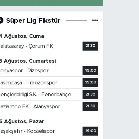
Süper Lig Fikstür
4 Ağustos, Cuma
alatasaray - Çorum FK
21:30
5 Ağustos, Cumartesi
onyaspor - Rizespor
19:00
asımpaşa - Trabzonspor
19:00
ençlerbirliği S.K. - Fenerbahçe
21:30
aziantep FK - Alanyaspor
21:30
6 Ağustos, Pazar
aşakşehir - Kocaelispor
19:00