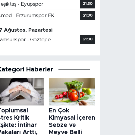
eşiktaş - Eyüpspor
21:30
med - Erzurumspor FK
21:30
7 Ağustos, Pazartesi
amsunspor - Göztepe
21:30
Kategori Haberler
Toplumsal
En Çok
tres Kritik
Kimyasal İçeren
şikte: İntihar
Sebze ve
akaları Arttı,
Meyve Belli