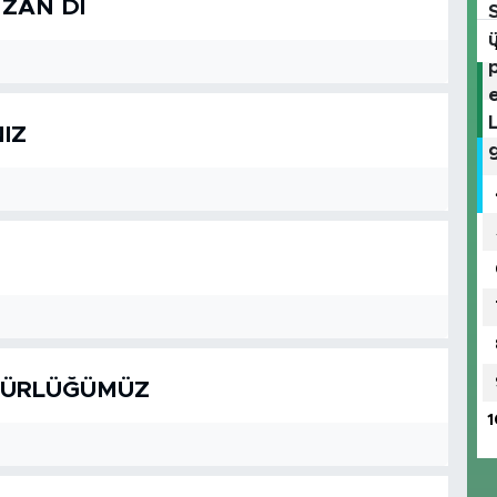
 ZAN DI
IZ
ZGÜRLÜĞÜMÜZ
1