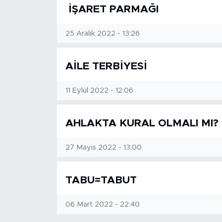
MEDYA KÖŞESİ
İŞARET PARMAĞI
FOTO GALERİ
25 Aralık 2022 - 13:26
VİDEOLAR
AİLE TERBİYESİ
ALINTI YAZARLAR
11 Eylül 2022 - 12:06
SOSYAL MEDYA
AHLAKTA KURAL OLMALI MI?
27 Mayıs 2022 - 13:00
TABU=TABUT
06 Mart 2022 - 22:40