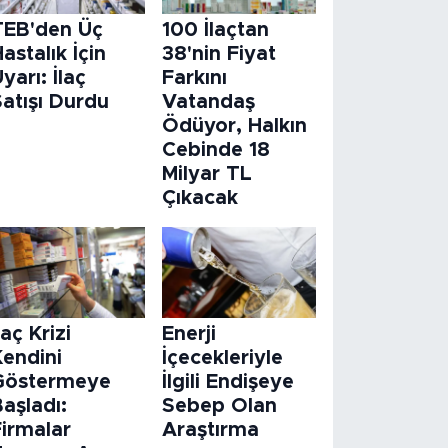
TEB'den Üç
100 İlaçtan
astalık İçin
38'nin Fiyat
yarı: İlaç
Farkını
atışı Durdu
Vatandaş
Ödüyor, Halkın
Cebinde 18
Milyar TL
Çıkacak
laç Krizi
Enerji
Kendini
İçecekleriyle
Göstermeye
İlgili Endişeye
aşladı:
Sebep Olan
Firmalar
Araştırma