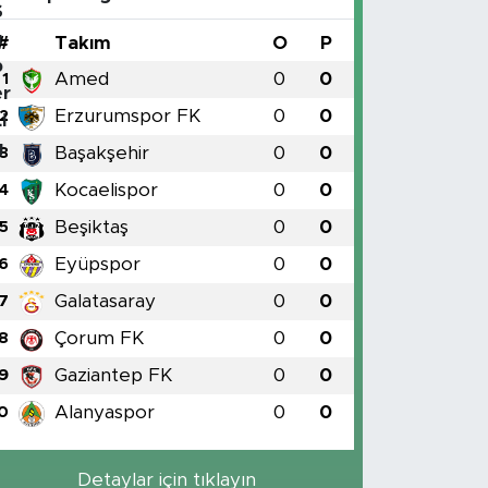
#
Takım
O
P
Amed
0
0
1
Erzurumspor FK
0
0
2
Başakşehir
0
0
3
Kocaelispor
0
0
4
Beşiktaş
0
0
5
Eyüpspor
0
0
6
Galatasaray
0
0
7
Çorum FK
0
0
8
Gaziantep FK
0
0
9
Alanyaspor
0
0
0
Detaylar için tıklayın