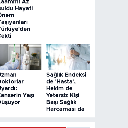
Zaammı Az
Buldu Hayati
Önem
aşıyanları
Türkiye'den
Çekti
Uzman
Sağlık Endeksi
Doktorlar
de 'Hasta',
Uyardı:
Hekim de
Kanserin Yaşı
Yetersiz Kişi
Düşüyor
Başı Sağlık
Harcaması da