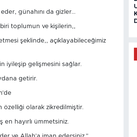
der, günahını da gizler…
biri toplumun ve kişilerin,,
e etmesi şeklinde,, açıklayabileceğimiz
rin iyileşip gelişmesini sağlar.
ydana getirir.
m'de
özelliği olarak zikredilmiştir.
mış en hayırlı ümmetsiniz.
der ve Allah'a iman edersiniz."