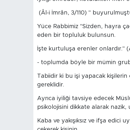
(Âl-i İmrân, 3/110) " buyurulmuşt
Yüce Rabbimiz "Sizden, hayra çağ
eden bir topluluk bulunsun.
İşte kurtuluşa erenler onlardır." 
- toplumda böyle bir mümin grub
Tabiidir ki bu işi yapacak kişilerin
gereklidir.
Ayrıca iyiliği tavsiye edecek Müs
psikolojisini dikkate alarak nazik,
Kaba ve yakışıksız ve ifşa edici uy
çekerek kişinin