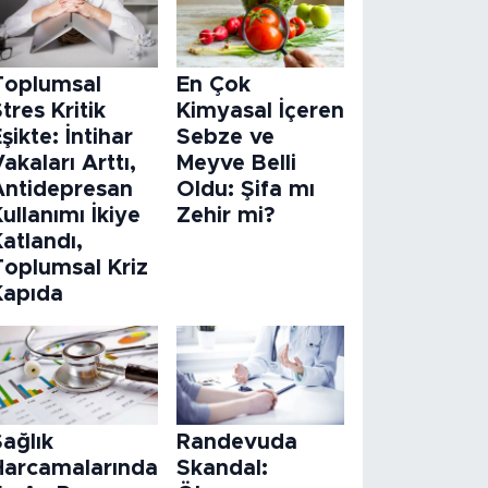
Toplumsal
En Çok
tres Kritik
Kimyasal İçeren
şikte: İntihar
Sebze ve
akaları Arttı,
Meyve Belli
Antidepresan
Oldu: Şifa mı
ullanımı İkiye
Zehir mi?
atlandı,
Toplumsal Kriz
Kapıda
ağlık
Randevuda
Harcamalarında
Skandal: