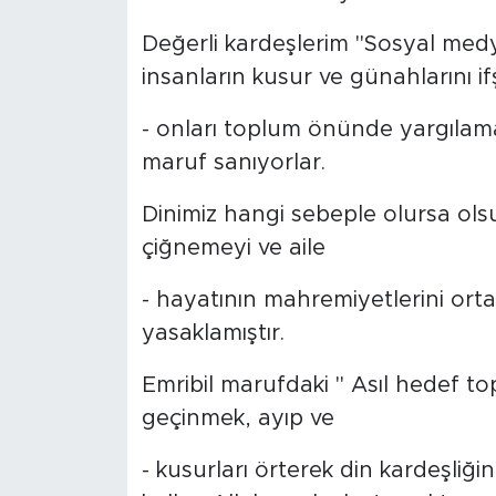
Değerli kardeşlerim "Sosyal me
SPOR
insanların kusur ve günahlarını i
KÜLTÜR SANAT
- onları toplum önünde yargılama
maruf sanıyorlar.
YAŞAM
Dinimiz hangi sebeple olursa olsu
TARİHTEN GÜNÜMÜZE
çiğnemeyi ve aile
TARİH
- hayatının mahremiyetlerini ort
yasaklamıştır.
KADIN
Emribil marufdaki " Asıl hedef top
SAĞLIK
geçinmek, ayıp ve
SİYASET
- kusurları örterek din kardeşliğ