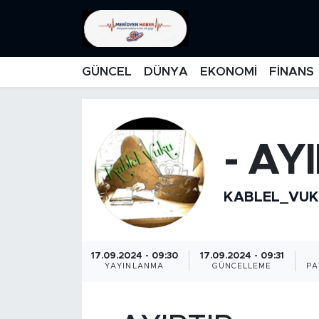
KATEGORİZE EDİLMEMİŞ
Nöbetçi Eczaneler
GÜNCEL
DÜNYA
EKONOMİ
FİNANS
EĞİTİM
Hava Durumu
MANŞET
İstanbul Namaz Vakitleri
- AYI
MEDYA
Trafik Durumu
KABLEL_VUK
FİNANS
Süper Lig Puan Durumu ve Fikstür
DÜNYA
Tüm Manşetler
17.09.2024 - 09:30
17.09.2024 - 09:31
YAYINLANMA
GÜNCELLEME
PA
GÜNCEL
Son Dakika Haberleri
KARİKATÜR
Haber Arşivi