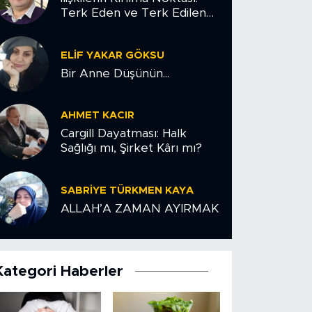
Terk Eden ve Terk Edilen
Çiftler İçin Psikolojik Yol
Haritası
ELIF YAKAR GÖKSU
Bir Anne Düşünün...
AHMET KACIR
Cargill Dayatması: Halk
Sağlığı mı, Şirket Kârı mı?
SABRIYE TÜRKMEN KAYA
ALLAH’A ZAMAN AYIRMAK
Kategori Haberler