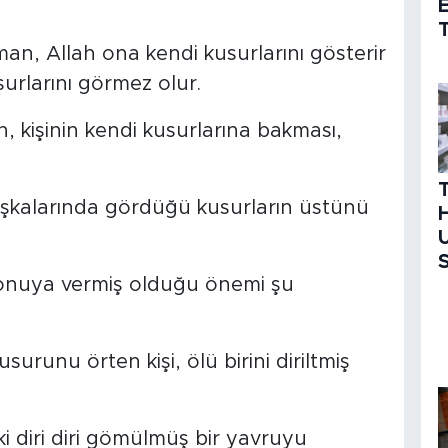
T
man, Allah ona kendi kusurlarını gösterir
urlarını görmez olur.
, kişinin kendi kusurlarına bakması,
başkalarında gördüğü kusurların üstünü
H
U
S
konuya vermiş olduğu önemi şu
urunu örten kişi, ölü birini diriltmiş
ki diri diri gömülmüş bir yavruyu