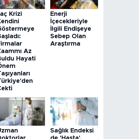
laç Krizi
Enerji
Kendini
İçecekleriyle
Göstermeye
İlgili Endişeye
aşladı:
Sebep Olan
Firmalar
Araştırma
Zaammı Az
Buldu Hayati
Önem
aşıyanları
Türkiye'den
Çekti
Uzman
Sağlık Endeksi
Doktorlar
de 'Hasta',