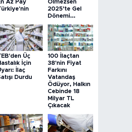
En Az Pay
Ölmezsen
ürkiye'nin
2025’te Gel
Dönemi...
TEB'den Üç
100 İlaçtan
astalık İçin
38'nin Fiyat
yarı: İlaç
Farkını
atışı Durdu
Vatandaş
Ödüyor, Halkın
Cebinde 18
Milyar TL
Çıkacak