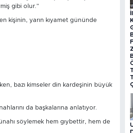
miş gibi olur.”
İ
en kişinin, yarın kıyamet gününde
B
T
en, bazı kimseler din kardeşinin büyük
ahlarını da başkalarına anlatıyor.
n günahı söylemek hem gıybettir, hem de