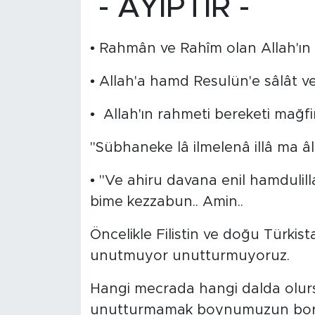
- AYIPTIR -
BİLİM-TEKNOLOJİ
• Rahmân ve Rahîm olan Allah'ın 
RÖPÖRTAJ
• Allah'a hamd Resulün'e sâlât v
ANALİZ
• Allah'ın rahmeti bereketi mağfi
NOSTALJİ
"Sübhaneke lâ ilmelenâ illâ ma â
KULİS
• "Ve ahiru davana enil hamdulill
bime kezzabun.. Amin..
YAZARLAR
Öncelikle Filistin ve doğu Türkist
DİNİ
unutmuyor unutturmuyoruz.
POLİTİKA
Hangi mecrada hangi dalda olurs
unutturmamak boynumuzun bor
EKONOMİ