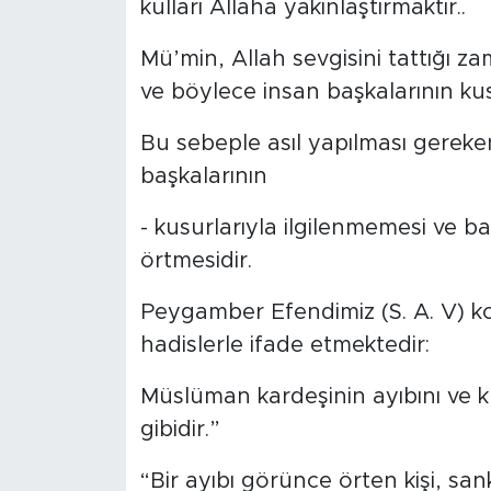
kulları Allaha yakınlaştırmaktır..
MEDYA KÖŞESİ
Mü’min, Allah sevgisini tattığı za
FOTO GALERİ
ve böylece insan başkalarının kus
VİDEOLAR
Bu sebeple asıl yapılması gereken
başkalarının
ALINTI YAZARLAR
- kusurlarıyla ilgilenmemesi ve 
SOSYAL MEDYA
örtmesidir.
Peygamber Efendimiz (S. A. V) 
hadislerle ifade etmektedir:
Müslüman kardeşinin ayıbını ve kus
gibidir.”
“Bir ayıbı görünce örten kişi, san