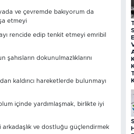
dyada ve çevremde bakıyorum da
fşa etmeyi
S
yı rencide edip tenkit etmeyi emribil
E
V
n şahısların dokunulmazlıklarını
K
K
adan kaldırıcı hareketlerde bulunmayı
lum içinde yardımlaşmak, birlikte iyi
S
ini arkadaşlık ve dostluğu güçlendirmek