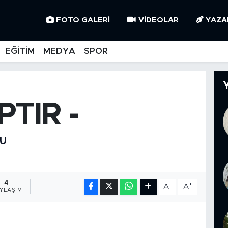
FOTO GALERI
VIDEOLAR
YAZA
EĞİTİM
MEDYA
SPOR
PTIR -
U
4
-
+
A
A
YLAŞIM