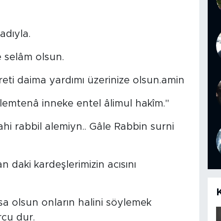
adıyla.
e selâm olsun.
reti daima yardımı üzerinize olsun.amin
llemtenâ inneke entel âlimul hakîm."
ahi rabbil alemiyn.. Gâle Rabbin surni
an daki kardeşlerimizin acısını
a olsun onların halini söylemek
cu dur.