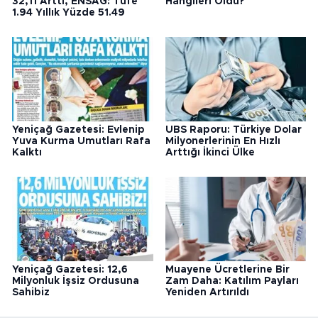
32,11 Arttı, ENSAG: Tüfe
Hangileri Oldu?
1.94 Yıllık Yüzde 51.49
Yeniçağ Gazetesi: Evlenip
UBS Raporu: Türkiye Dolar
Yuva Kurma Umutları Rafa
Milyonerlerinin En Hızlı
Kalktı
Arttığı İkinci Ülke
Yeniçağ Gazetesi: 12,6
Muayene Ücretlerine Bir
Milyonluk İşsiz Ordusuna
Zam Daha: Katılım Payları
Sahibiz
Yeniden Artırıldı