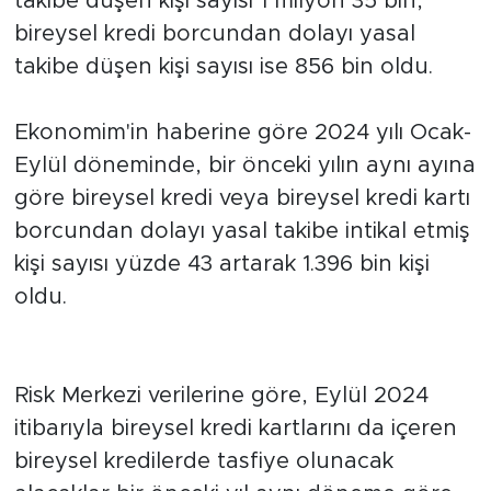
takibe düşen kişi sayısı 1 milyon 35 bin,
MEDYA KÖŞESİ
bireysel kredi borcundan dolayı yasal
FOTO GALERİ
takibe düşen kişi sayısı ise 856 bin oldu.
VİDEOLAR
Ekonomim'in haberine göre 2024 yılı Ocak-
Eylül döneminde, bir önceki yılın aynı ayına
ALINTI YAZARLAR
göre bireysel kredi veya bireysel kredi kartı
borcundan dolayı yasal takibe intikal etmiş
SOSYAL MEDYA
kişi sayısı yüzde 43 artarak 1.396 bin kişi
oldu.
Risk Merkezi verilerine göre, Eylül 2024
itibarıyla bireysel kredi kartlarını da içeren
bireysel kredilerde tasfiye olunacak