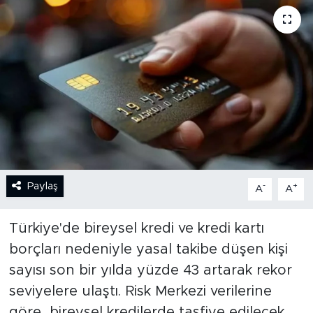
BİLİM-TEKNOLOJİ
RÖPÖRTAJ
ANALİZ
NOSTALJİ
KULİS
Paylaş
-
+
A
A
YAZARLAR
Türkiye'de bireysel kredi ve kredi kartı
DİNİ
borçları nedeniyle yasal takibe düşen kişi
sayısı son bir yılda yüzde 43 artarak rekor
POLİTİKA
seviyelere ulaştı. Risk Merkezi verilerine
EKONOMİ
göre, bireysel kredilerde tasfiye edilecek