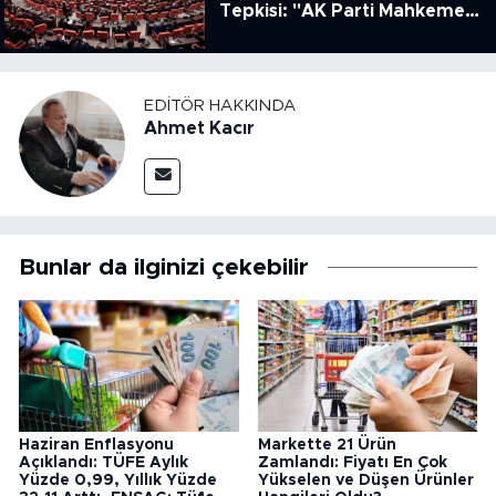
Tepkisi: "AK Parti Mahkeme
Kararına Uymamak İçin
Kanun Çıkardı"
EDITÖR HAKKINDA
Ahmet Kacır
Bunlar da ilginizi çekebilir
Haziran Enflasyonu
Markette 21 Ürün
Açıklandı: TÜFE Aylık
Zamlandı: Fiyatı En Çok
Yüzde 0,99, Yıllık Yüzde
Yükselen ve Düşen Ürünler