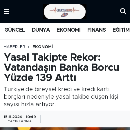
KATEGORİZE EDİLMEMİŞ
Nöbetçi Eczaneler
GÜNCEL
DÜNYA
EKONOMİ
FİNANS
EĞİTİM
EĞİTİM
Hava Durumu
HABERLER
EKONOMİ
MANŞET
İstanbul Namaz Vakitleri
Yasal Takipte Rekor:
Vatandaşın Banka Borcu
MEDYA
Trafik Durumu
Yüzde 139 Arttı
FİNANS
Süper Lig Puan Durumu ve Fikstür
Türkiye'de bireysel kredi ve kredi kartı
DÜNYA
Tüm Manşetler
borçları nedeniyle yasal takibe düşen kişi
sayısı hızla artıyor.
GÜNCEL
Son Dakika Haberleri
15.11.2024 - 10:49
YAYINLANMA
KARİKATÜR
Haber Arşivi