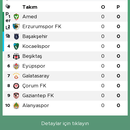
#
Takım
O
P
Amed
0
0
1
Erzurumspor FK
0
0
2
Başakşehir
0
0
3
Kocaelispor
0
0
4
Beşiktaş
0
0
5
Eyüpspor
0
0
6
Galatasaray
0
0
7
Çorum FK
0
0
8
Gaziantep FK
0
0
9
Alanyaspor
0
0
10
Detaylar için tıklayın