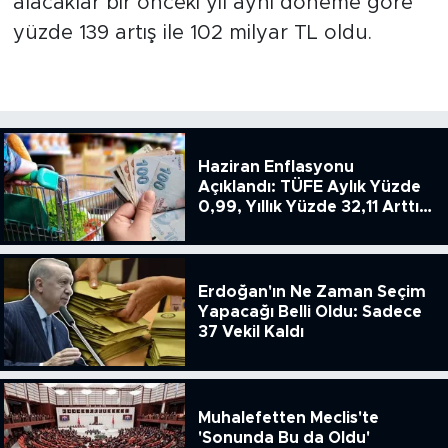
alacaklar bir önceki yıl aynı döneme göre
yüzde 139 artış ile 102 milyar TL oldu.
Haziran Enflasyonu
Açıklandı: TÜFE Aylık Yüzde
0,99, Yıllık Yüzde 32,11 Arttı,
ENSAG: Tüfe 1.94 Yıllık Yüzde
51.49
Erdoğan'ın Ne Zaman Seçim
Yapacağı Belli Oldu: Sadece
37 Vekil Kaldı
Muhalefetten Meclis'te
'Sonunda Bu da Oldu'