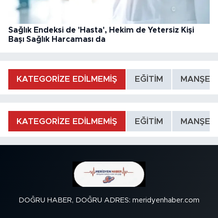
Sağlık Endeksi de 'Hasta', Hekim de Yetersiz Kişi
Başı Sağlık Harcaması da
KATEGORİZE EDİLMEMİŞ
EĞİTİM
MANŞET
KATEGORİZE EDİLMEMİŞ
EĞİTİM
MANŞET
DOĞRU HABER, DOĞRU ADRES: meridyenhaber.com