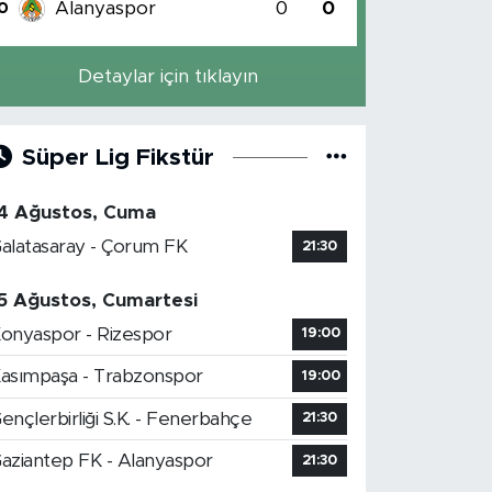
Alanyaspor
0
0
0
Detaylar için tıklayın
Süper Lig Fikstür
4 Ağustos, Cuma
alatasaray - Çorum FK
21:30
5 Ağustos, Cumartesi
onyaspor - Rizespor
19:00
asımpaşa - Trabzonspor
19:00
ençlerbirliği S.K. - Fenerbahçe
21:30
aziantep FK - Alanyaspor
21:30