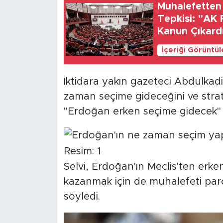
Muhalefetten
Tepkisi: "AK
SPOR
Kanun Çıkard
KÜLTÜR SANAT
İçeriği Görüntü
YAŞAM
İktidara yakın gazeteci Abdulkad
zaman seçime gideceğini ve stratej
TARİHTEN GÜNÜMÜZE
"Erdoğan erken seçime gidecek" 
TARİH
KADIN
Selvi, Erdoğan'ın Meclis'ten erke
SAĞLIK
kazanmak için de muhalefeti par
söyledi.
SİYASET