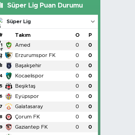
Süper Lig Puan Durumu
Süper Lig
#
Takım
O
P
Amed
0
0
1
Erzurumspor FK
0
0
2
Başakşehir
0
0
3
Kocaelispor
0
0
4
Beşiktaş
0
0
5
Eyüpspor
0
0
6
Galatasaray
0
0
7
Çorum FK
0
0
8
Gaziantep FK
0
0
9