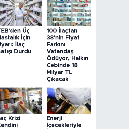
TEB'den Üç
100 İlaçtan
astalık İçin
38'nin Fiyat
yarı: İlaç
Farkını
atışı Durdu
Vatandaş
Ödüyor, Halkın
Cebinde 18
Milyar TL
Çıkacak
laç Krizi
Enerji
Kendini
İçecekleriyle