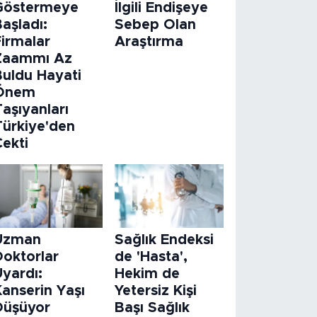
Göstermeye
İlgili Endişeye
aşladı:
Sebep Olan
Firmalar
Araştırma
Zaammı Az
Buldu Hayati
Önem
aşıyanları
Türkiye'den
Çekti
Uzman
Sağlık Endeksi
Doktorlar
de 'Hasta',
Uyardı:
Hekim de
Kanserin Yaşı
Yetersiz Kişi
Düşüyor
Başı Sağlık