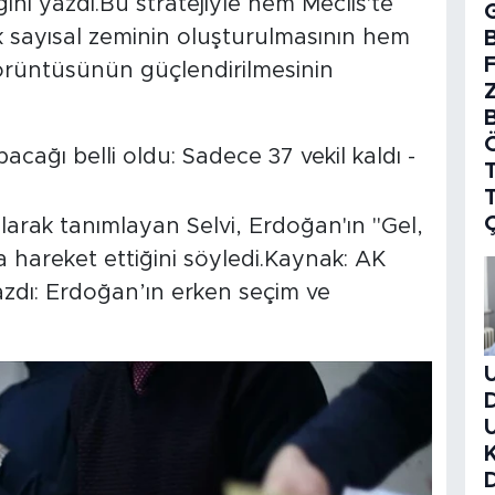
ini yazdı.Bu stratejiyle hem Meclis'te
ek sayısal zeminin oluşturulmasının hem
B
görüntüsünün güçlendirilmesinin
T
larak tanımlayan Selvi, Erdoğan'ın "Gel,
a hareket ettiğini söyledi.Kaynak: AK
azdı: Erdoğan’ın erken seçim ve