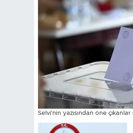
MEDYA KÖŞESİ
FOTO GALERİ
VİDEOLAR
ALINTI YAZARLAR
SOSYAL MEDYA
Selvi'nin yazısından öne çıkanlar 