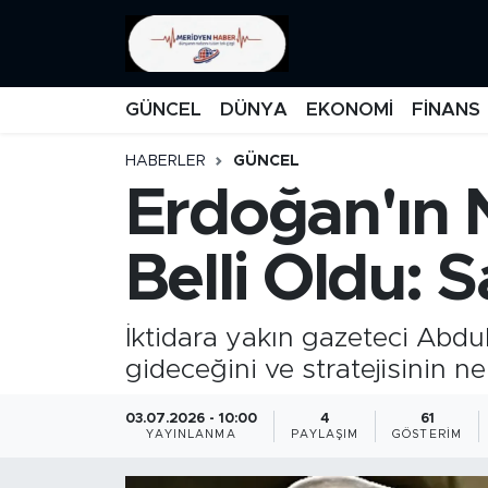
KATEGORİZE EDİLMEMİŞ
Nöbetçi Eczaneler
GÜNCEL
DÜNYA
EKONOMİ
FİNANS
EĞİTİM
Hava Durumu
HABERLER
GÜNCEL
Erdoğan'ın
MANŞET
İstanbul Namaz Vakitleri
MEDYA
Trafik Durumu
Belli Oldu: 
FİNANS
Süper Lig Puan Durumu ve Fikstür
İktidara yakın gazeteci Abd
DÜNYA
Tüm Manşetler
gideceğini ve stratejisinin ne
GÜNCEL
Son Dakika Haberleri
03.07.2026 - 10:00
4
61
YAYINLANMA
PAYLAŞIM
GÖSTERIM
KARİKATÜR
Haber Arşivi