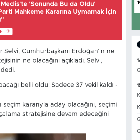
1
 Meclis'te 'Sonunda Bu da Oldu'
 Parti Mahkeme Kararına Uymamak İçin
ı"
le
ir Selvi, Cumhurbaşkanı Erdoğan'ın ne
isinin ne olacağını açıkladı. Selvi,
1
dedi.
G
1
K
n seçim kararıyla aday olacağını, seçimi
K
çalama stratejisine devam edeceğini
G
G