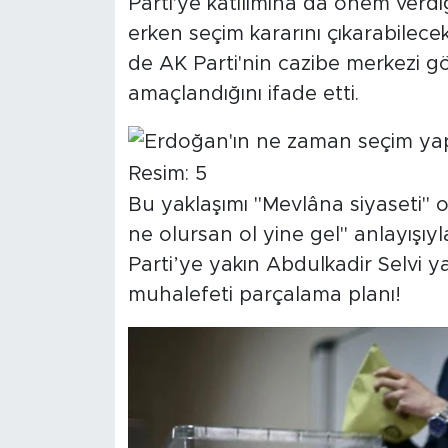
Parti'ye katılımına da önem verdiğ
erken seçim kararını çıkarabilec
de AK Parti'nin cazibe merkezi 
amaçlandığını ifade etti.
Bu yaklaşımı "Mevlâna siyaseti" o
ne olursan ol yine gel" anlayışıyl
Parti’ye yakın Abdulkadir Selvi y
muhalefeti parçalama planı!