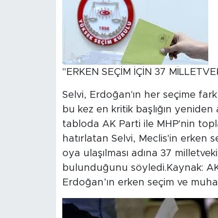
"ERKEN SEÇİM İÇİN 37 MİLLETVE
Selvi, Erdoğan'ın her seçime farklı
bu kez en kritik başlığın yeniden
tabloda AK Parti ile MHP'nin top
hatırlatan Selvi, Meclis'in erken 
oya ulaşılması adına 37 milletvek
bulunduğunu söyledi.Kaynak: AK P
Erdoğan’ın erken seçim ve muhal