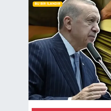
BU BIR İLANDIR
BİLİM-TEKNOLOJİ
RÖPÖRTAJ
ANALİZ
NOSTALJİ
KULİS
YAZARLAR
DİNİ
POLİTİKA
EKONOMİ