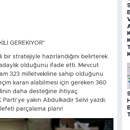
S
E
V
K
K
KİLİ GEREKİYOR"
 bir stratejiyle hazırlandığını belirterek
 adaylık olduğunu ifade etti. Mevcut
lam 323 milletvekiline sahip olduğunu
seçim kararı alabilmesi için gereken 360
ilinin daha desteğine ihtiyaç
S
arti’ye yakın Abdulkadir Selvi yazdı:
efeti parçalama planı!
T