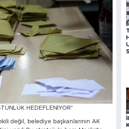
H
U
S
ÜSTÜNLÜK HEDEFLENİYOR"
İ
ekili değil, belediye başkanlarının AK