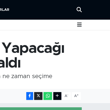
RLAR
 Yapacağı
aldı
ın ne zaman seçime
-
+
A
A