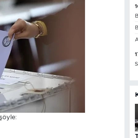
1
B
B
A
1
S
şöyle: