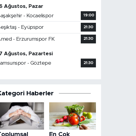
6 Ağustos, Pazar
aşakşehir - Kocaelispor
19:00
eşiktaş - Eyüpspor
21:30
med - Erzurumspor FK
21:30
7 Ağustos, Pazartesi
amsunspor - Göztepe
21:30
Kategori Haberler
Toplumsal
En Çok