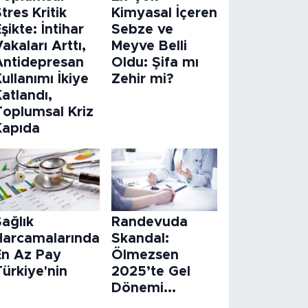
tres Kritik
Kimyasal İçeren
şikte: İntihar
Sebze ve
akaları Arttı,
Meyve Belli
Antidepresan
Oldu: Şifa mı
ullanımı İkiye
Zehir mi?
atlandı,
Toplumsal Kriz
Kapıda
ağlık
Randevuda
Harcamalarında
Skandal:
En Az Pay
Ölmezsen
ürkiye'nin
2025’te Gel
Dönemi...