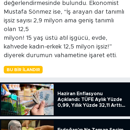
değerlendirmesinde bulundu. Ekonomist
Mustafa Sönmez ise, “İş arayan dar tanımlı
işsiz sayısı 2,9 milyon ama geniş tanımlı
olan 12,5
milyon! 15 yaş üstü atıl işgücü, evde,
kahvede kadın-erkek 12,5 milyon işsiz!”
diyerek durumun vahametine işaret etti.
BU BIR İLANDIR
Haziran Enflasyonu
Açıklandı: TÜFE Aylık Yüzde
0,99, Yıllık Yüzde 32,11 Arttı,
ENSAG: Tüfe 1.94 Yıllık Yüzde
51.49