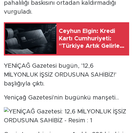
MEDYA KÖŞESİ
pahalılığı baskısını ortadan kaldırmadığı
vurguladı.
FOTO GALERİ
Ceyhun Elgin: Kredi
VİDEOLAR
Kartı Cumhuriyeti:
''Türkiye Artık Gelirle
ALINTI YAZARLAR
Değil Borçla mı
Dönüyor?''
SOSYAL MEDYA
YENİÇAĞ Gazetesi bugün, '12,6
MİLYONLUK İŞSİZ ORDUSUNA SAHİBİZ!'
başlığıyla çıktı.
Yeniçağ Gazetesi'nin bugünkü manşeti...