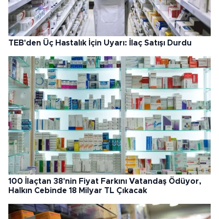
TEB'den Üç Hastalık İçin Uyarı: İlaç Satışı Durdu
100 İlaçtan 38'nin Fiyat Farkını Vatandaş Ödüyor,
Halkın Cebinde 18 Milyar TL Çıkacak