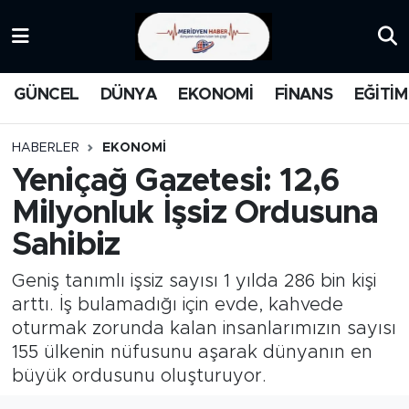
KATEGORİZE EDİLMEMİŞ
Nöbetçi Eczaneler
GÜNCEL
DÜNYA
EKONOMİ
FİNANS
EĞİTİM
EĞİTİM
Hava Durumu
HABERLER
EKONOMİ
MANŞET
İstanbul Namaz Vakitleri
Yeniçağ Gazetesi: 12,6
Milyonluk İşsiz Ordusuna
MEDYA
Trafik Durumu
Sahibiz
FİNANS
Süper Lig Puan Durumu ve Fikstür
Geniş tanımlı işsiz sayısı 1 yılda 286 bin kişi
DÜNYA
Tüm Manşetler
arttı. İş bulamadığı için evde, kahvede
oturmak zorunda kalan insanlarımızın sayısı
GÜNCEL
Son Dakika Haberleri
155 ülkenin nüfusunu aşarak dünyanın en
büyük ordusunu oluşturuyor.
KARİKATÜR
Haber Arşivi