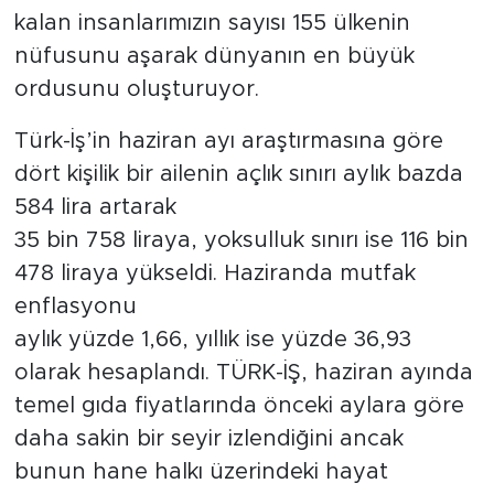
kalan insanlarımızın sayısı 155 ülkenin
SPOR
nüfusunu aşarak dünyanın en büyük
ordusunu oluşturuyor.
KÜLTÜR SANAT
Türk-İş’in haziran ayı araştırmasına göre
YAŞAM
dört kişilik bir ailenin açlık sınırı aylık bazda
584 lira artarak
TARİHTEN GÜNÜMÜZE
35 bin 758 liraya, yoksulluk sınırı ise 116 bin
478 liraya yükseldi. Haziranda mutfak
TARİH
enflasyonu
KADIN
aylık yüzde 1,66, yıllık ise yüzde 36,93
olarak hesaplandı. TÜRK-İŞ, haziran ayında
SAĞLIK
temel gıda fiyatlarında önceki aylara göre
daha sakin bir seyir izlendiğini ancak
SİYASET
bunun hane halkı üzerindeki hayat