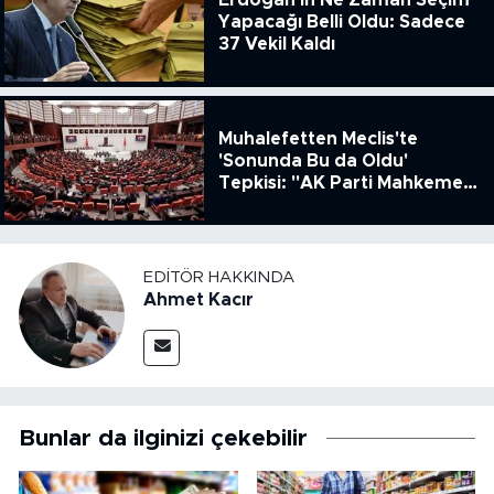
Erdoğan'ın Ne Zaman Seçim
Yapacağı Belli Oldu: Sadece
37 Vekil Kaldı
Muhalefetten Meclis'te
'Sonunda Bu da Oldu'
Tepkisi: "AK Parti Mahkeme
Kararına Uymamak İçin
Kanun Çıkardı"
EDITÖR HAKKINDA
Ahmet Kacır
Bunlar da ilginizi çekebilir