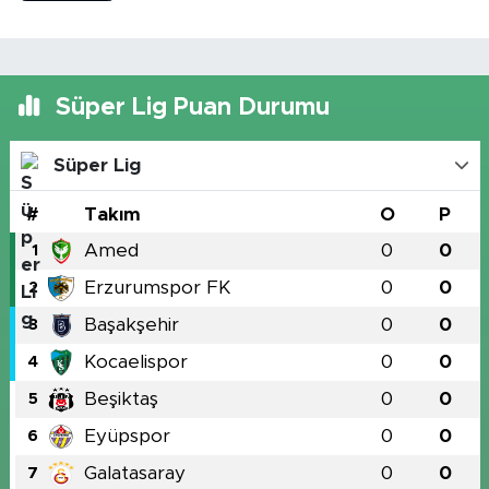
Süper Lig Puan Durumu
Süper Lig
#
Takım
O
P
Amed
0
0
1
Erzurumspor FK
0
0
2
Başakşehir
0
0
3
Kocaelispor
0
0
4
Beşiktaş
0
0
5
Eyüpspor
0
0
6
Galatasaray
0
0
7