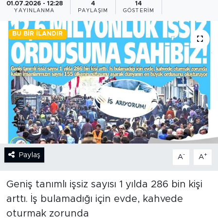
01.07.2026 - 12:28
4
14
YAYINLANMA
PAYLAŞIM
GÖSTERIM
BİLİM-TEKNOLOJİ
BU BIR İLANDIR
RÖPÖRTAJ
ANALİZ
NOSTALJİ
KULİS
YAZARLAR
Paylaş
-
+
A
A
DİNİ
Geniş tanımlı işsiz sayısı 1 yılda 286 bin kişi
POLİTİKA
arttı. İş bulamadığı için evde, kahvede
oturmak zorunda
EKONOMİ