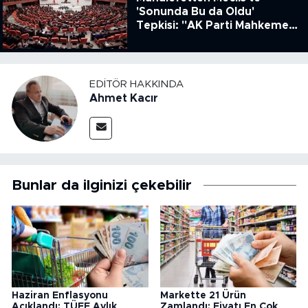
'Sonunda Bu da Oldu'
Tepkisi: "AK Parti Mahkeme
Kararına Uymamak İçin
Kanun Çıkardı"
EDITÖR HAKKINDA
Ahmet Kacır
Bunlar da ilginizi çekebilir
Haziran Enflasyonu
Markette 21 Ürün
Açıklandı: TÜFE Aylık
Zamlandı: Fiyatı En Çok