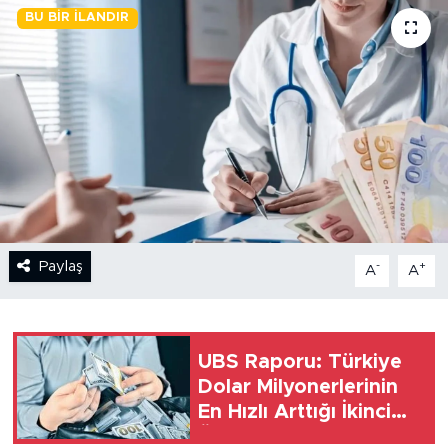
BU BIR İLANDIR
BİLİM-TEKNOLOJİ
RÖPÖRTAJ
ANALİZ
NOSTALJİ
KULİS
Paylaş
-
+
A
A
YAZARLAR
DİNİ
UBS Raporu: Türkiye
Dolar Milyonerlerinin
POLİTİKA
En Hızlı Arttığı İkinci
Ülke
EKONOMİ