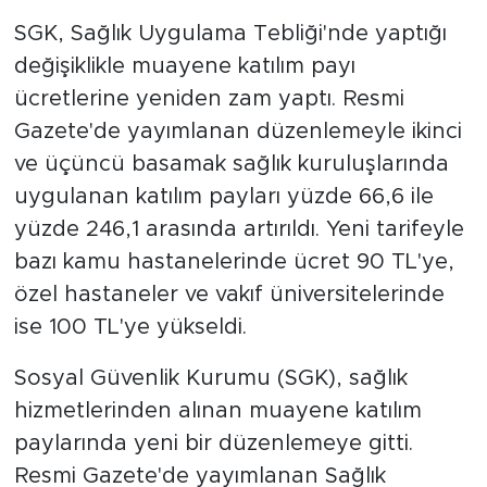
SGK, Sağlık Uygulama Tebliği'nde yaptığı
SPOR
değişiklikle muayene katılım payı
ücretlerine yeniden zam yaptı. Resmi
KÜLTÜR SANAT
Gazete'de yayımlanan düzenlemeyle ikinci
YAŞAM
ve üçüncü basamak sağlık kuruluşlarında
uygulanan katılım payları yüzde 66,6 ile
TARİHTEN GÜNÜMÜZE
yüzde 246,1 arasında artırıldı. Yeni tarifeyle
bazı kamu hastanelerinde ücret 90 TL'ye,
TARİH
özel hastaneler ve vakıf üniversitelerinde
ise 100 TL'ye yükseldi.
KADIN
Sosyal Güvenlik Kurumu (SGK), sağlık
SAĞLIK
hizmetlerinden alınan muayene katılım
SİYASET
paylarında yeni bir düzenlemeye gitti.
Resmi Gazete'de yayımlanan Sağlık