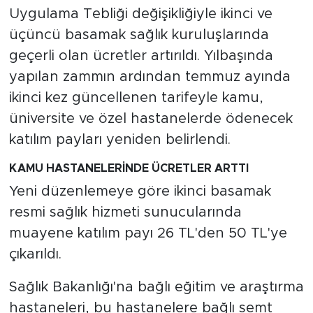
MEDYA KÖŞESİ
Uygulama Tebliği değişikliğiyle ikinci ve
üçüncü basamak sağlık kuruluşlarında
FOTO GALERİ
geçerli olan ücretler artırıldı. Yılbaşında
yapılan zammın ardından temmuz ayında
VİDEOLAR
ikinci kez güncellenen tarifeyle kamu,
ALINTI YAZARLAR
üniversite ve özel hastanelerde ödenecek
katılım payları yeniden belirlendi.
SOSYAL MEDYA
KAMU HASTANELERİNDE ÜCRETLER ARTTI
Yeni düzenlemeye göre ikinci basamak
resmi sağlık hizmeti sunucularında
muayene katılım payı 26 TL'den 50 TL'ye
çıkarıldı.
Sağlık Bakanlığı'na bağlı eğitim ve araştırma
hastaneleri, bu hastanelere bağlı semt