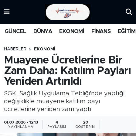
KATEGORİZE EDİLMEMİŞ
Nöbetçi Eczaneler
GÜNCEL
DÜNYA
EKONOMİ
FİNANS
EĞİTİM
EĞİTİM
Hava Durumu
HABERLER
EKONOMİ
MANŞET
İstanbul Namaz Vakitleri
Muayene Ücretlerine Bir
Zam Daha: Katılım Payları
MEDYA
Trafik Durumu
Yeniden Artırıldı
FİNANS
Süper Lig Puan Durumu ve Fikstür
SGK, Sağlık Uygulama Tebliği'nde yaptığı
DÜNYA
Tüm Manşetler
değişiklikle muayene katılım payı
ücretlerine yeniden zam yaptı.
GÜNCEL
Son Dakika Haberleri
01.07.2026 - 12:13
4
20
YAYINLANMA
PAYLAŞIM
GÖSTERIM
KARİKATÜR
Haber Arşivi