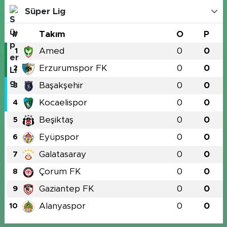
Süper Lig
#
Takım
O
P
Amed
0
0
1
Erzurumspor FK
0
0
2
Başakşehir
0
0
3
Kocaelispor
0
0
4
Beşiktaş
0
0
5
Eyüpspor
0
0
6
Galatasaray
0
0
7
Çorum FK
0
0
8
Gaziantep FK
0
0
9
Alanyaspor
0
0
10