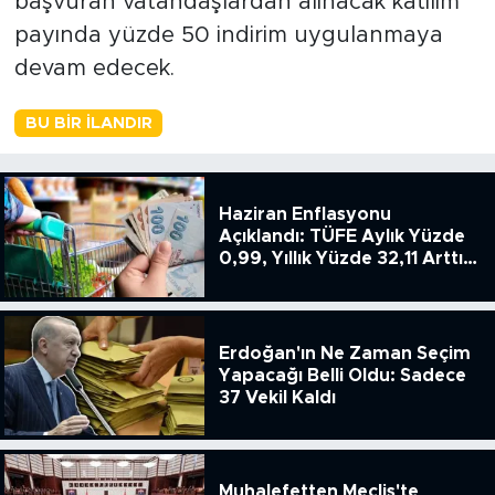
başvuran vatandaşlardan alınacak katılım
payında yüzde 50 indirim uygulanmaya
devam edecek.
BU BIR İLANDIR
Haziran Enflasyonu
Açıklandı: TÜFE Aylık Yüzde
0,99, Yıllık Yüzde 32,11 Arttı,
ENSAG: Tüfe 1.94 Yıllık Yüzde
51.49
Erdoğan'ın Ne Zaman Seçim
Yapacağı Belli Oldu: Sadece
37 Vekil Kaldı
Muhalefetten Meclis'te