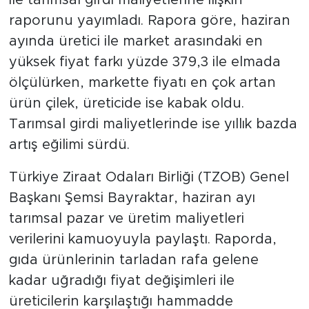
raporunu yayımladı. Rapora göre, haziran
SPOR
ayında üretici ile market arasındaki en
yüksek fiyat farkı yüzde 379,3 ile elmada
KÜLTÜR SANAT
ölçülürken, markette fiyatı en çok artan
ürün çilek, üreticide ise kabak oldu.
YAŞAM
Tarımsal girdi maliyetlerinde ise yıllık bazda
TARİHTEN GÜNÜMÜZE
artış eğilimi sürdü.
TARİH
Türkiye Ziraat Odaları Birliği (TZOB) Genel
Başkanı Şemsi Bayraktar, haziran ayı
KADIN
tarımsal pazar ve üretim maliyetleri
verilerini kamuoyuyla paylaştı. Raporda,
SAĞLIK
gıda ürünlerinin tarladan rafa gelene
SİYASET
kadar uğradığı fiyat değişimleri ile
üreticilerin karşılaştığı hammadde