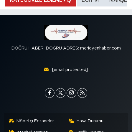
KATEGORİZE EDİLMEMİŞ
EĞİTİM
MANŞET
DOĞRU HABER, DOĞRU ADRES: meridyenhaber.com
[email protected]
Nöbetçi Eczaneler
Hava Durumu