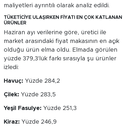
MEDYA KÖŞESİ
maliyetleri ayrıntılı olarak analiz edildi.
FOTO GALERİ
TÜKETİCİYE ULAŞIRKEN FİYATI EN ÇOK KATLANAN
ÜRÜNLER
VİDEOLAR
Haziran ayı verilerine göre, üretici ile
market arasındaki fiyat makasının en açık
ALINTI YAZARLAR
olduğu ürün elma oldu. Elmada görülen
yüzde 379,3'lük farkı sırasıyla şu ürünler
SOSYAL MEDYA
izledi:
Havuç:
Yüzde 284,2
Çilek:
Yüzde 283,5
Yeşil Fasulye:
Yüzde 251,3
Kiraz:
Yüzde 246,9