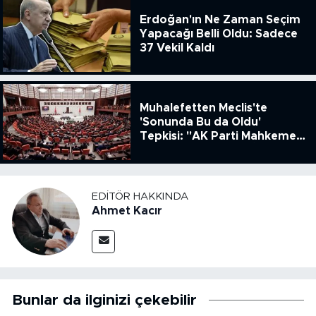
Erdoğan'ın Ne Zaman Seçim
Yapacağı Belli Oldu: Sadece
37 Vekil Kaldı
Muhalefetten Meclis'te
'Sonunda Bu da Oldu'
Tepkisi: "AK Parti Mahkeme
Kararına Uymamak İçin
Kanun Çıkardı"
EDITÖR HAKKINDA
Ahmet Kacır
Bunlar da ilginizi çekebilir