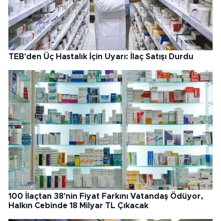
TEB'den Üç Hastalık İçin Uyarı: İlaç Satışı Durdu
100 İlaçtan 38'nin Fiyat Farkını Vatandaş Ödüyor,
Halkın Cebinde 18 Milyar TL Çıkacak