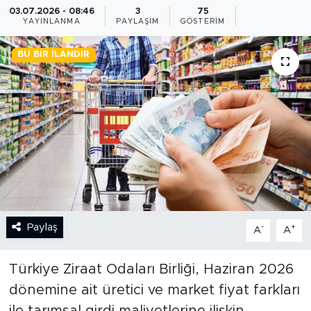
03.07.2026 - 08:46
3
75
YAYINLANMA
PAYLAŞIM
GÖSTERIM
BİLİM-TEKNOLOJİ
BU BIR İLANDIR
RÖPÖRTAJ
ANALİZ
NOSTALJİ
KULİS
YAZARLAR
Paylaş
-
+
A
A
DİNİ
Türkiye Ziraat Odaları Birliği, Haziran 2026
POLİTİKA
dönemine ait üretici ve market fiyat farkları
EKONOMİ
ile tarımsal girdi maliyetlerine ilişkin