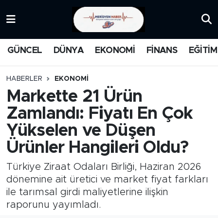
KATEGORİZE EDİLMEMİŞ
Nöbetçi Eczaneler
GÜNCEL
DÜNYA
EKONOMİ
FİNANS
EĞİTİM
EĞİTİM
Hava Durumu
HABERLER
EKONOMİ
MANŞET
İstanbul Namaz Vakitleri
Markette 21 Ürün
Zamlandı: Fiyatı En Çok
MEDYA
Trafik Durumu
Yükselen ve Düşen
FİNANS
Süper Lig Puan Durumu ve Fikstür
Ürünler Hangileri Oldu?
DÜNYA
Tüm Manşetler
Türkiye Ziraat Odaları Birliği, Haziran 2026
dönemine ait üretici ve market fiyat farkları
GÜNCEL
Son Dakika Haberleri
ile tarımsal girdi maliyetlerine ilişkin
raporunu yayımladı.
KARİKATÜR
Haber Arşivi