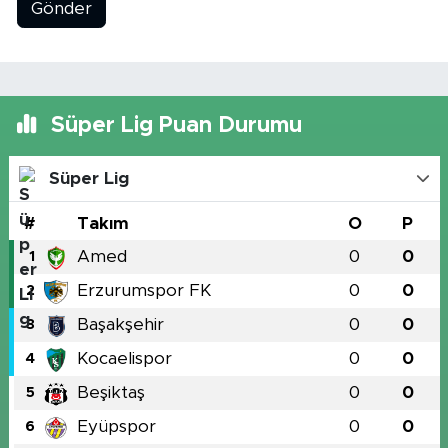
Gönder
Süper Lig Puan Durumu
Süper Lig
#
Takım
O
P
Amed
0
0
1
Erzurumspor FK
0
0
2
Başakşehir
0
0
3
Kocaelispor
0
0
4
Beşiktaş
0
0
5
Eyüpspor
0
0
6