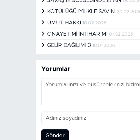
SAVAŞIN GÖLGESİNDE İMAN
08.03.
KÖTÜLÜĞÜ İYİLİKLE SAVIN
20.02.202
UMUT HAKKI
10.02.2026
CİNAYET Mİ İNTİHAR MI
01.02.2026
GELİR DAĞILIMI 3
18.01.2026
Yorumlar
Gönder