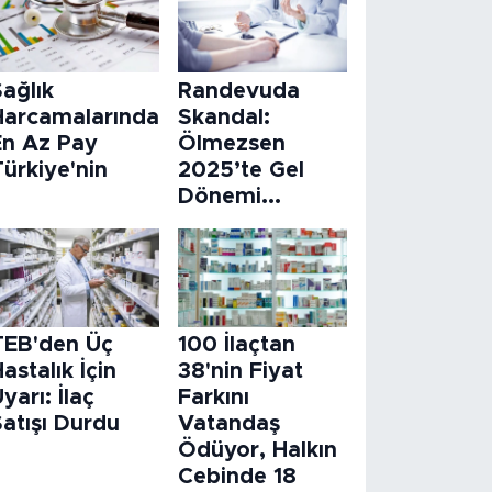
ağlık
Randevuda
Harcamalarında
Skandal:
En Az Pay
Ölmezsen
ürkiye'nin
2025’te Gel
Dönemi...
TEB'den Üç
100 İlaçtan
astalık İçin
38'nin Fiyat
yarı: İlaç
Farkını
atışı Durdu
Vatandaş
Ödüyor, Halkın
Cebinde 18