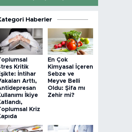
Kategori Haberler
Toplumsal
En Çok
tres Kritik
Kimyasal İçeren
şikte: İntihar
Sebze ve
akaları Arttı,
Meyve Belli
Antidepresan
Oldu: Şifa mı
ullanımı İkiye
Zehir mi?
atlandı,
Toplumsal Kriz
Kapıda