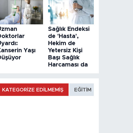
Uzman
Sağlık Endeksi
Doktorlar
de 'Hasta',
Uyardı:
Hekim de
Kanserin Yaşı
Yetersiz Kişi
Düşüyor
Başı Sağlık
Harcaması da
KATEGORİZE EDİLMEMİŞ
EĞİTİM
MANŞET