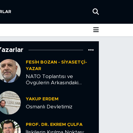
RLAR
Yazarlar
FESIH BOZAN - SIYASETÇI-
YAZAR
NATO Toplantısı ve
Övgülerin Arkasındaki
Tehlike
YAKUP ERDEM
Osmanlı Devletimiz
PROF. DR. EKREM ÇULFA
İlişkilerin Kırılma Noktası: