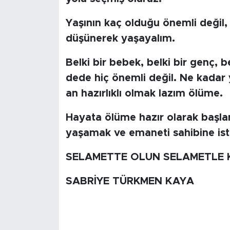
MEDYA KÖŞESİ
Yaşının kaç olduğu önemli değil, 
FOTO GALERİ
düşünerek yaşayalım.
VİDEOLAR
Belki bir bebek, belki bir genç, 
dede hiç önemli değil. Ne kadar 
ALINTI YAZARLAR
an hazırlıklı olmak lazım ölüme.
SOSYAL MEDYA
Hayata ölüme hazır olarak başlam
yaşamak ve emaneti sahibine iste
SELAMETTE OLUN SELAMETLE 
SABRİYE TÜRKMEN KAYA