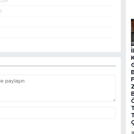
2026
6
İ
B
T