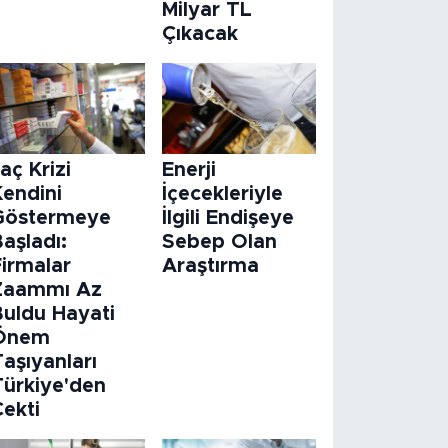
Milyar TL
Çıkacak
laç Krizi
Enerji
Kendini
İçecekleriyle
Göstermeye
İlgili Endişeye
aşladı:
Sebep Olan
Firmalar
Araştırma
Zaammı Az
Buldu Hayati
Önem
aşıyanları
Türkiye'den
Çekti