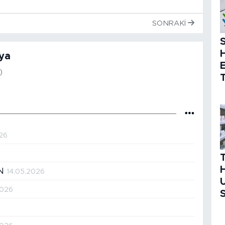
SONRAKI
S
ya
)
T
26
H
IN
14.05.2026
U
2026
S