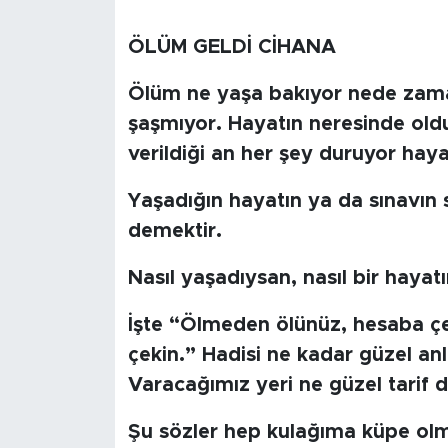
BİLİM-TEKNOLOJİ
ÖLÜM GELDİ CİHANA
RÖPÖRTAJ
Ölüm ne yaşa bakıyor nede zaman
şaşmıyor. Hayatın neresinde oldu
ANALİZ
verildiği an her şey duruyor haya
NOSTALJİ
Yaşadığın hayatın ya da sınavın
demektir.
KULİS
Nasıl yaşadıysan, nasıl bir hayat
YAZARLAR
İşte “Ölmeden ölünüz, hesaba çe
DİNİ
çekin.” Hadisi ne kadar güzel an
Varacağımız yeri ne güzel tarif d
POLİTİKA
Şu sözler hep kulağıma küpe olm
EKONOMİ