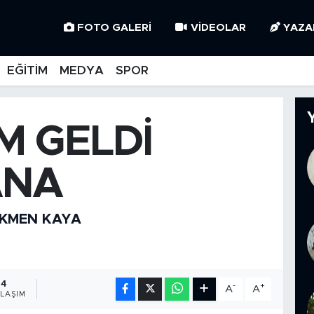
FOTO GALERI
VIDEOLAR
YAZA
EĞİTİM
MEDYA
SPOR
M GELDİ
ANA
RKMEN KAYA
4
-
+
A
A
LAŞIM