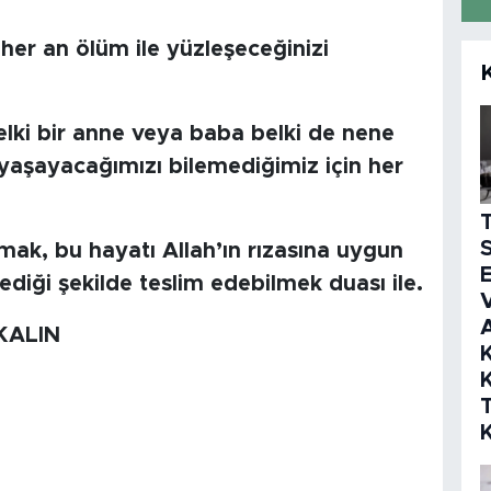
her an ölüm ile yüzleşeceğinizi
belki bir anne veya baba belki de nene
yaşayacağımızı bilemediğimiz için her
S
ak, bu hayatı Allah’ın rızasına uygun
E
diği şekilde teslim edebilmek duası ile.
V
KALIN
K
K