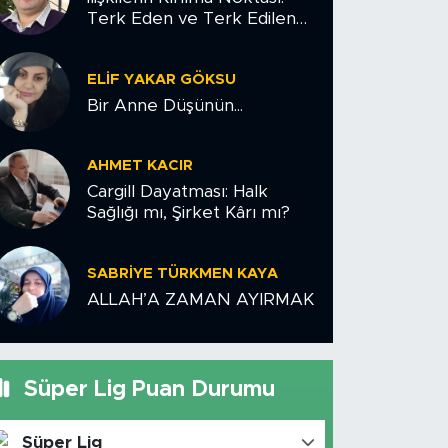
Terk Eden ve Terk Edilen
Çiftler İçin Psikolojik Yol
Haritası
ELIF YAKAR GÖKSU
Bir Anne Düşünün...
AHMET KACIR
Cargill Dayatması: Halk
Sağlığı mı, Şirket Kârı mı?
SABRIYE TÜRKMEN KAYA
ALLAH’A ZAMAN AYIRMAK
Süper Lig Puan Durumu
Süper Lig