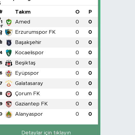
#
Takım
O
P
Amed
0
0
1
Erzurumspor FK
0
0
2
Başakşehir
0
0
3
Kocaelispor
0
0
4
Beşiktaş
0
0
5
Eyüpspor
0
0
6
Galatasaray
0
0
7
Çorum FK
0
0
8
Gaziantep FK
0
0
9
Alanyaspor
0
0
0
Detaylar için tıklayın