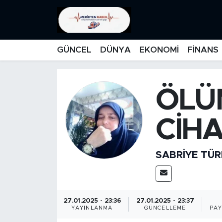
KATEGORİZE EDİLMEMİŞ
Nöbetçi Eczaneler
GÜNCEL
DÜNYA
EKONOMİ
FİNANS
EĞİTİM
Hava Durumu
MANŞET
İstanbul Namaz Vakitleri
ÖLÜ
MEDYA
Trafik Durumu
CİH
FİNANS
Süper Lig Puan Durumu ve Fikstür
SABRIYE TÜ
DÜNYA
Tüm Manşetler
GÜNCEL
Son Dakika Haberleri
27.01.2025 - 23:36
27.01.2025 - 23:37
YAYINLANMA
GÜNCELLEME
PAY
KARİKATÜR
Haber Arşivi