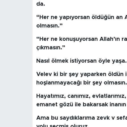
da.
SPOR
“Her ne yapıyorsan öldüğün an A
olmasın.”
KÜLTÜR SANAT
“Her ne konuşuyorsan Allah’ın r
YAŞAM
çıkmasın.”
TARİHTEN GÜNÜMÜZE
Nasıl ölmek istiyorsan öyle yaşa.
TARİH
Velev ki bir şey yaparken öldün i
hoşlanmayacağı bir şey olmasın.
KADIN
Hayatımız, canımız, evlatlarımız
SAĞLIK
emanet gözü ile bakarsak inanın
SİYASET
Ama bu saydıklarıma zevk v sefa
yolu seçmiş oluruz.