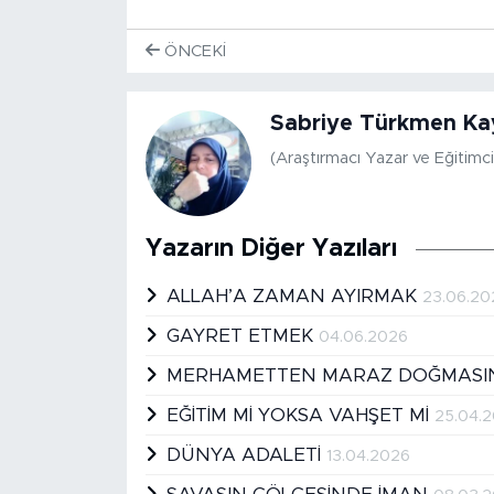
ÖNCEKI
Sabriye Türkmen Ka
(Araştırmacı Yazar ve Eğitimci
Yazarın Diğer Yazıları
ALLAH’A ZAMAN AYIRMAK
23.06.20
GAYRET ETMEK
04.06.2026
MERHAMETTEN MARAZ DOĞMAS
EĞİTİM Mİ YOKSA VAHŞET Mİ
25.04.
DÜNYA ADALETİ
13.04.2026