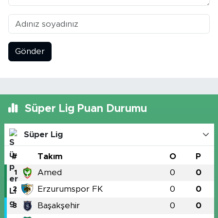
Gönder
Süper Lig Puan Durumu
Süper Lig
#
Takım
O
P
Amed
0
0
1
Erzurumspor FK
0
0
2
Başakşehir
0
0
3