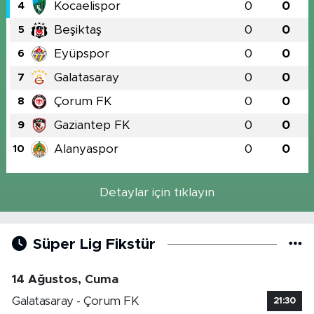
Kocaelispor
0
0
4
Beşiktaş
0
0
5
Eyüpspor
0
0
6
Galatasaray
0
0
7
Çorum FK
0
0
8
Gaziantep FK
0
0
9
Alanyaspor
0
0
10
Detaylar için tıklayın
Süper Lig Fikstür
14 Ağustos, Cuma
Galatasaray - Çorum FK
21:30