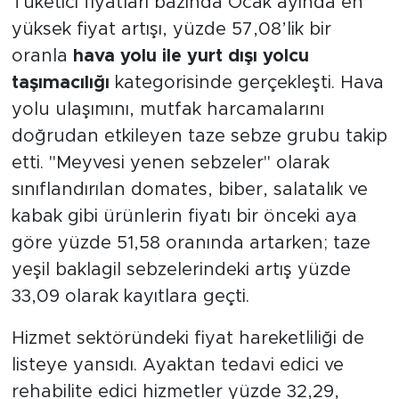
Tüketici fiyatları bazında Ocak ayında en
MEDYA KÖŞESİ
yüksek fiyat artışı, yüzde 57,08’lik bir
FOTO GALERİ
oranla
hava yolu ile yurt dışı yolcu
taşımacılığı
kategorisinde gerçekleşti. Hava
VİDEOLAR
yolu ulaşımını, mutfak harcamalarını
doğrudan etkileyen taze sebze grubu takip
ALINTI YAZARLAR
etti. "Meyvesi yenen sebzeler" olarak
SOSYAL MEDYA
sınıflandırılan domates, biber, salatalık ve
kabak gibi ürünlerin fiyatı bir önceki aya
göre yüzde 51,58 oranında artarken; taze
yeşil baklagil sebzelerindeki artış yüzde
33,09 olarak kayıtlara geçti.
Hizmet sektöründeki fiyat hareketliliği de
listeye yansıdı. Ayaktan tedavi edici ve
rehabilite edici hizmetler yüzde 32,29,