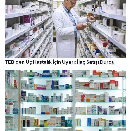
TEB'den Üç Hastalık İçin Uyarı: İlaç Satışı Durdu