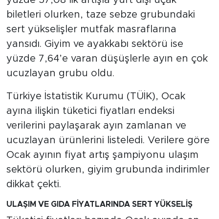
biletleri olurken, taze sebze grubundaki
SPOR
sert yükselişler mutfak masraflarına
yansıdı. Giyim ve ayakkabı sektörü ise
KÜLTÜR SANAT
yüzde 7,64’e varan düşüşlerle ayın en çok
ucuzlayan grubu oldu.
YAŞAM
Türkiye İstatistik Kurumu (TÜİK), Ocak
TARİHTEN GÜNÜMÜZE
ayına ilişkin tüketici fiyatları endeksi
TARİH
verilerini paylaşarak ayın zamlanan ve
ucuzlayan ürünlerini listeledi. Verilere göre
KADIN
Ocak ayının fiyat artış şampiyonu ulaşım
sektörü olurken, giyim grubunda indirimler
SAĞLIK
dikkat çekti.
SİYASET
ULAŞIM VE GIDA FİYATLARINDA SERT YÜKSELİŞ