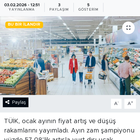
03.02.2026 - 12:51
3
5
YAYINLANMA
PAYLAŞIM
GÖSTERIM
BİLİM-TEKNOLOJİ
BU BIR İLANDIR
RÖPÖRTAJ
ANALİZ
NOSTALJİ
KULİS
YAZARLAR
Paylaş
-
+
A
A
DİNİ
TÜİK, ocak ayının fiyat artış ve düşüş
POLİTİKA
rakamlarını yayımladı. Ayın zam şampiyonu
EKONOMİ
yüzde 57,08’lik artışla yurt dışı uçak