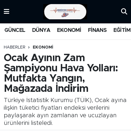
KATEGORİZE EDİLMEMİŞ
Nöbetçi Eczaneler
GÜNCEL
DÜNYA
EKONOMİ
FİNANS
EĞİTİM
EĞİTİM
Hava Durumu
HABERLER
EKONOMİ
MANŞET
İstanbul Namaz Vakitleri
Ocak Ayının Zam
Şampiyonu Hava Yolları:
MEDYA
Trafik Durumu
Mutfakta Yangın,
FİNANS
Süper Lig Puan Durumu ve Fikstür
Mağazada İndirim
DÜNYA
Tüm Manşetler
Türkiye İstatistik Kurumu (TÜİK), Ocak ayına
ilişkin tüketici fiyatları endeksi verilerini
GÜNCEL
Son Dakika Haberleri
paylaşarak ayın zamlanan ve ucuzlayan
ürünlerini listeledi.
KARİKATÜR
Haber Arşivi