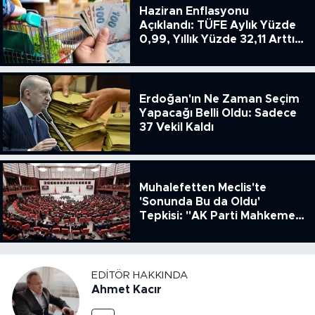
Haziran Enflasyonu
Açıklandı: TÜFE Aylık Yüzde
0,99, Yıllık Yüzde 32,11 Arttı,
ENSAG: Tüfe 1.94 Yıllık Yüzde
51.49
Erdoğan'ın Ne Zaman Seçim
Yapacağı Belli Oldu: Sadece
37 Vekil Kaldı
Muhalefetten Meclis'te
'Sonunda Bu da Oldu'
Tepkisi: "AK Parti Mahkeme
Kararına Uymamak İçin
Kanun Çıkardı"
EDITÖR HAKKINDA
Ahmet Kacır