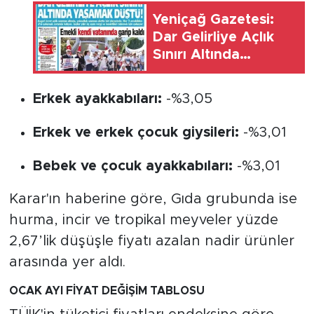
Yeniçağ Gazetesi:
Dar Gelirliye Açlık
Sınırı Altında
Yaşamak Düştü
Erkek ayakkabıları:
-%3,05
Erkek ve erkek çocuk giysileri:
-%3,01
Bebek ve çocuk ayakkabıları:
-%3,01
Karar'ın haberine göre, Gıda grubunda ise
hurma, incir ve tropikal meyveler yüzde
2,67’lik düşüşle fiyatı azalan nadir ürünler
arasında yer aldı.
OCAK AYI FİYAT DEĞİŞİM TABLOSU