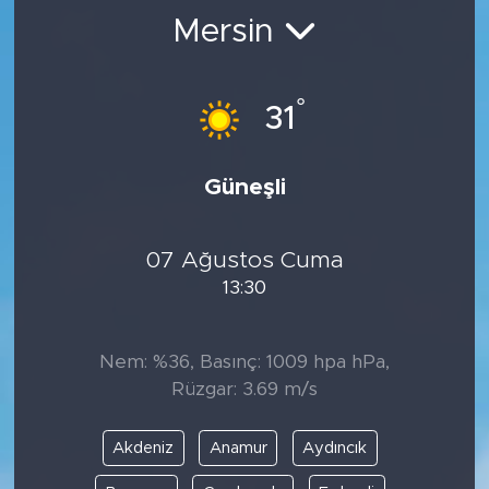
Mersin
BİLİM-TEKNOLOJİ
RÖPÖRTAJ
°
31
ANALİZ
Güneşli
NOSTALJİ
07 Ağustos Cuma
KULİS
13:30
YAZARLAR
Nem: %36, Basınç: 1009 hpa hPa,
DİNİ
Rüzgar: 3.69 m/s
POLİTİKA
Akdeniz
Anamur
Aydıncık
EKONOMİ