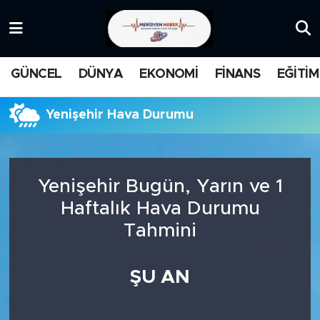
KATEGORİZE EDİLMEMİŞ
Nöbetçi Eczaneler
GÜNCEL
DÜNYA
EKONOMİ
FİNANS
EĞİTİM
EĞİTİM
Hava Durumu
Yenişehir Hava Durumu
MANŞET
İstanbul Namaz Vakitleri
MEDYA
Trafik Durumu
Yenişehir Bugün, Yarın ve 1
FİNANS
Süper Lig Puan Durumu ve Fikstür
Haftalık Hava Durumu
Tahmini
DÜNYA
Tüm Manşetler
GÜNCEL
Son Dakika Haberleri
ŞU AN
KARİKATÜR
Haber Arşivi