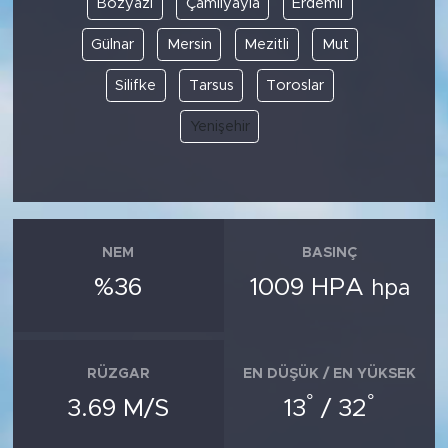
Bozyazı
Çamlıyayla
Erdemli
Gülnar
Mersin
Mezitli
Mut
SPOR
Silifke
Tarsus
Toroslar
KÜLTÜR SANAT
Yenişehir
YAŞAM
TARİHTEN GÜNÜMÜZE
TARİH
NEM
BASINÇ
%36
1009 HPA
hpa
KADIN
SAĞLIK
RÜZGAR
EN DÜŞÜK / EN YÜKSEK
°
°
SİYASET
3.69 M/S
13
/ 32