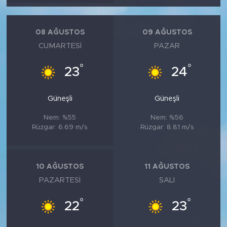
MEDYA KÖŞESİ
FOTO GALERİ
08 AĞUSTOS
09 AĞUSTOS
CUMARTESI
PAZAR
VİDEOLAR
°
°
23
24
ALINTI YAZARLAR
Güneşli
Güneşli
SOSYAL MEDYA
Nem: %55
Nem: %56
Rüzgar: 6.69 m/s
Rüzgar: 8.81 m/s
10 AĞUSTOS
11 AĞUSTOS
PAZARTESI
SALI
°
°
22
23