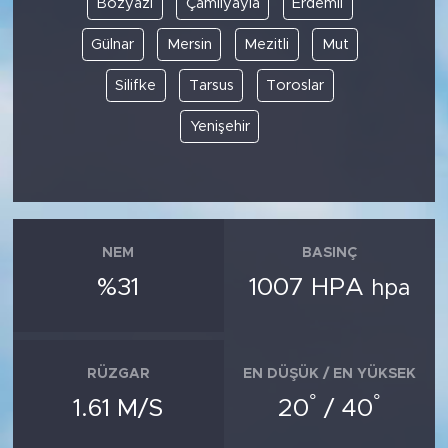
Bozyazı
Çamlıyayla
Erdemli
Gülnar
Mersin
Mezitli
Mut
SPOR
Silifke
Tarsus
Toroslar
KÜLTÜR SANAT
Yenişehir
YAŞAM
TARİHTEN GÜNÜMÜZE
TARİH
NEM
BASINÇ
%31
1007 HPA
hpa
KADIN
SAĞLIK
RÜZGAR
EN DÜŞÜK / EN YÜKSEK
°
°
SİYASET
1.61 M/S
20
/ 40