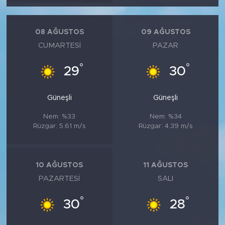
MEDYA KÖŞESİ
FOTO GALERİ
08 AĞUSTOS
09 AĞUSTOS
CUMARTESI
PAZAR
VİDEOLAR
°
°
29
30
ALINTI YAZARLAR
Güneşli
Güneşli
SOSYAL MEDYA
Nem: %33
Nem: %34
Rüzgar: 5.61 m/s
Rüzgar: 4.39 m/s
10 AĞUSTOS
11 AĞUSTOS
PAZARTESI
SALI
°
°
30
28