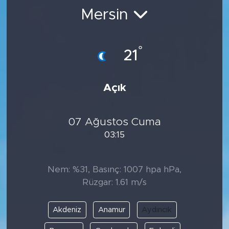
Mersin
BİLİM-TEKNOLOJİ
RÖPÖRTAJ
°
21
ANALİZ
Açık
NOSTALJİ
07 Ağustos Cuma
KULİS
03:15
YAZARLAR
Nem: %31, Basınç: 1007 hpa hPa,
DİNİ
Rüzgar: 1.61 m/s
POLİTİKA
Akdeniz
Anamur
Aydıncık
EKONOMİ