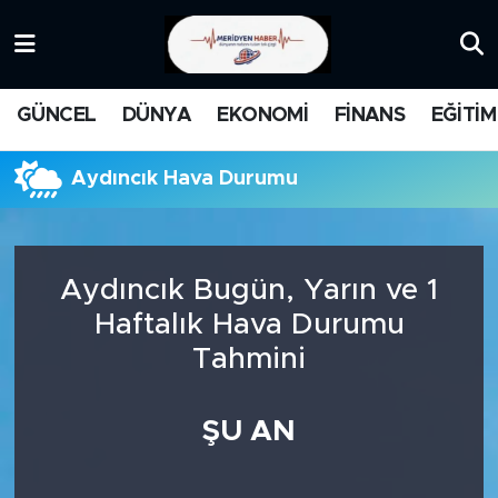
KATEGORİZE EDİLMEMİŞ
Nöbetçi Eczaneler
GÜNCEL
DÜNYA
EKONOMİ
FİNANS
EĞİTİM
EĞİTİM
Hava Durumu
Aydıncık Hava Durumu
MANŞET
İstanbul Namaz Vakitleri
MEDYA
Trafik Durumu
Aydıncık Bugün, Yarın ve 1
FİNANS
Süper Lig Puan Durumu ve Fikstür
Haftalık Hava Durumu
Tahmini
DÜNYA
Tüm Manşetler
GÜNCEL
Son Dakika Haberleri
ŞU AN
KARİKATÜR
Haber Arşivi