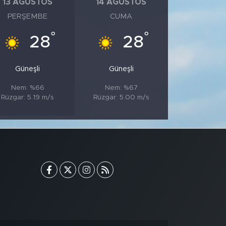
13 AĞUSTOS
14 AĞUSTOS
PERŞEMBE
CUMA
°
°
28
28
Güneşli
Güneşli
Nem: %66
Nem: %67
Rüzgar: 5.19 m/s
Rüzgar: 5.00 m/s