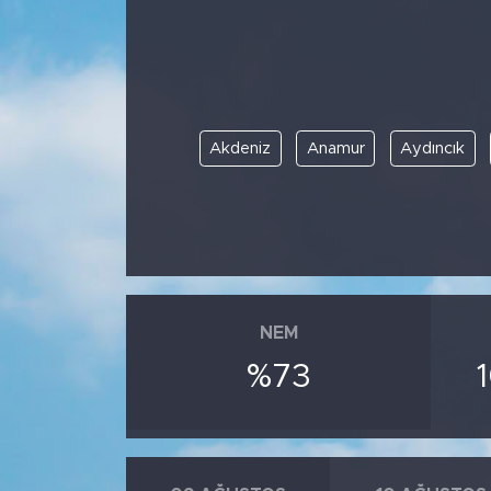
BİLİM-TEKNOLOJİ
RÖPÖRTAJ
Akdeniz
Anamur
Aydıncık
ANALİZ
NOSTALJİ
KULİS
YAZARLAR
NEM
%73
DİNİ
POLİTİKA
EKONOMİ