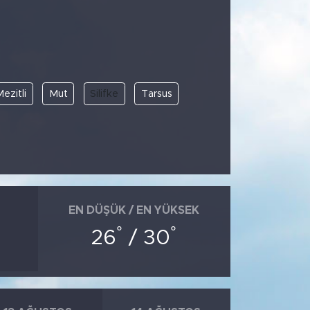
ezitli
Mut
Silifke
Tarsus
EN DÜŞÜK / EN YÜKSEK
°
°
26
/ 30