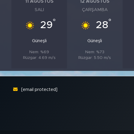
11 AĞUSTOS
12 AĞUSTOS
SALI
ÇARŞAMBA
°
°
°
29
28
Güneşli
Güneşli
Nem: %69
Nem: %73
Rüzgar: 4.69 m/s
Rüzgar: 5.50 m/s
[email protected]