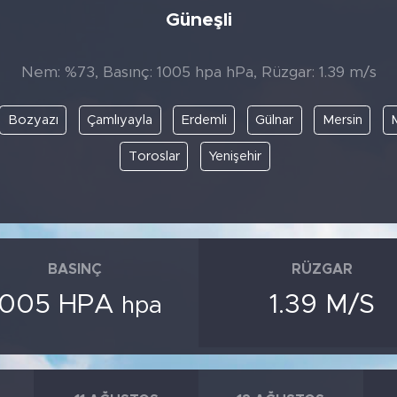
Güneşli
Nem: %73, Basınç: 1005 hpa hPa, Rüzgar: 1.39 m/s
Bozyazı
Çamlıyayla
Erdemli
Gülnar
Mersin
M
Toroslar
Yenişehir
BASINÇ
RÜZGAR
1005 HPA
1.39 M/S
hpa