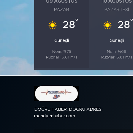
09 AĞUSTOS
10 AĞUSTOS
PAZAR
PAZARTESI
SPOR
°
28
28
KÜLTÜR SANAT
Güneşli
Güneşli
YAŞAM
Nem: %75
Nem: %69
Rüzgar: 6.61 m/s
Rüzgar: 5.81 m/s
TARİHTEN GÜNÜMÜZE
TARİH
KADIN
SAĞLIK
DOĞRU HABER, DOĞRU ADRES:
meridyenhaber.com
SİYASET