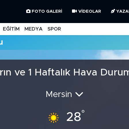
FOTO GALERI
VIDEOLAR
YAZA
EĞİTİM
MEDYA
SPOR
u
rın ve 1 Haftalık Hava Duru
Mersin
°
28