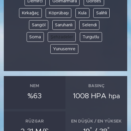
Demirci
Gölmarmara
Gördes
Kırkağaç
Köprübaşı
Kula
Salihli
SPOR
Sarıgöl
Saruhanlı
Selendi
KÜLTÜR SANAT
Soma
Şehzadeler
Turgutlu
YAŞAM
Yunusemre
TARİHTEN GÜNÜMÜZE
TARİH
NEM
BASINÇ
KADIN
%63
1008 HPA
hpa
SAĞLIK
SİYASET
RÜZGAR
EN DÜŞÜK / EN YÜKSEK
°
°