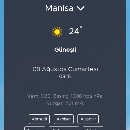
Manisa
BİLİM-TEKNOLOJİ
RÖPÖRTAJ
°
24
ANALİZ
Güneşli
NOSTALJİ
08 Ağustos Cumartesi
KULİS
08:15
YAZARLAR
Nem: %63, Basınç: 1008 hpa hPa,
DİNİ
Rüzgar: 2.31 m/s
POLİTİKA
Ahmetli
Akhisar
Alaşehir
EKONOMİ