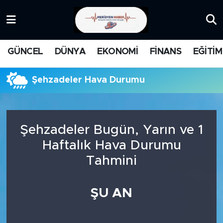
KATEGORİZE EDİLMEMİŞ
Nöbetçi Eczaneler
GÜNCEL
DÜNYA
EKONOMİ
FİNANS
EĞİTİM
EĞİTİM
Hava Durumu
Şehzadeler Hava Durumu
MANŞET
İstanbul Namaz Vakitleri
MEDYA
Trafik Durumu
Şehzadeler Bugün, Yarın ve 1
FİNANS
Süper Lig Puan Durumu ve Fikstür
Haftalık Hava Durumu
Tahmini
DÜNYA
Tüm Manşetler
GÜNCEL
Son Dakika Haberleri
ŞU AN
KARİKATÜR
Haber Arşivi