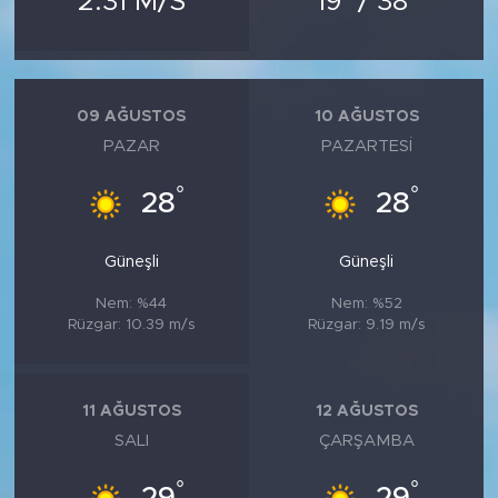
2.31 M/S
19
/ 38
MEDYA KÖŞESİ
FOTO GALERİ
09 AĞUSTOS
10 AĞUSTOS
VİDEOLAR
PAZAR
PAZARTESI
ALINTI YAZARLAR
°
°
28
28
SOSYAL MEDYA
Güneşli
Güneşli
Nem: %44
Nem: %52
Rüzgar: 10.39 m/s
Rüzgar: 9.19 m/s
11 AĞUSTOS
12 AĞUSTOS
SALI
ÇARŞAMBA
°
°