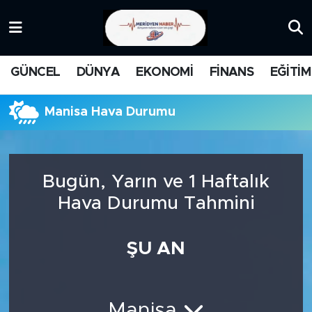
KATEGORİZE EDİLMEMİŞ
Nöbetçi Eczaneler
GÜNCEL
DÜNYA
EKONOMİ
FİNANS
EĞİTİM
EĞİTİM
Hava Durumu
Manisa Hava Durumu
MANŞET
İstanbul Namaz Vakitleri
MEDYA
Trafik Durumu
Bugün, Yarın ve 1 Haftalık
FİNANS
Süper Lig Puan Durumu ve Fikstür
Hava Durumu Tahmini
DÜNYA
Tüm Manşetler
ŞU AN
GÜNCEL
Son Dakika Haberleri
KARİKATÜR
Haber Arşivi
Manisa