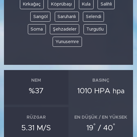
Kırkağaç
Köprübaşı
Kula
Salihli
SPOR
Sarıgöl
Saruhanlı
Selendi
Soma
Şehzadeler
Turgutlu
KÜLTÜR SANAT
Yunusemre
YAŞAM
TARİHTEN GÜNÜMÜZE
TARİH
NEM
BASINÇ
%37
1010 HPA
hpa
KADIN
SAĞLIK
RÜZGAR
EN DÜŞÜK / EN YÜKSEK
SİYASET
°
°
5.31 M/S
19
/ 40