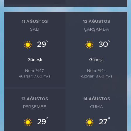
MEDYA KÖŞESİ
FOTO GALERİ
11 AĞUSTOS
12 AĞUSTOS
SALI
ÇARŞAMBA
VİDEOLAR
°
°
29
30
ALINTI YAZARLAR
Güneşli
Güneşli
SOSYAL MEDYA
Nem: %47
Nem: %44
Rüzgar: 7.69 m/s
Rüzgar: 8.69 m/s
13 AĞUSTOS
14 AĞUSTOS
PERŞEMBE
CUMA
°
°
29
27