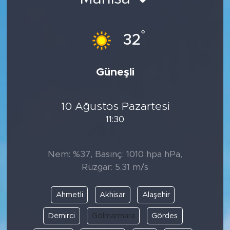
BİLİM-TEKNOLOJİ
°
32
RÖPÖRTAJ
ANALİZ
Güneşli
NOSTALJİ
10 Ağustos Pazartesi
11:30
KULİS
YAZARLAR
Nem: %37, Basınç: 1010 hpa hPa,
Rüzgar: 5.31 m/s
DİNİ
Ahmetli
Akhisar
Alaşehir
POLİTİKA
Demirci
Gölmarmara
Gördes
EKONOMİ