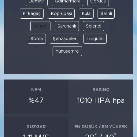
Demirci
Gölmarmara
Gördes
Kırkağaç
Köprübaşı
Kula
Salihli
SPOR
Sarıgöl
Saruhanlı
Selendi
KÜLTÜR SANAT
Soma
Şehzadeler
Turgutlu
YAŞAM
Yunusemre
TARİHTEN GÜNÜMÜZE
TARİH
NEM
BASINÇ
KADIN
%47
1010 HPA
hpa
SAĞLIK
SİYASET
RÜZGAR
EN DÜŞÜK / EN YÜKSEK
°
°