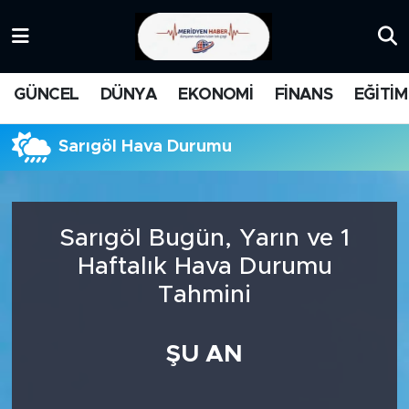
KATEGORİZE EDİLMEMİŞ
Nöbetçi Eczaneler
GÜNCEL
DÜNYA
EKONOMİ
FİNANS
EĞİTİM
EĞİTİM
Hava Durumu
Sarıgöl Hava Durumu
MANŞET
İstanbul Namaz Vakitleri
MEDYA
Trafik Durumu
Sarıgöl Bugün, Yarın ve 1
FİNANS
Süper Lig Puan Durumu ve Fikstür
Haftalık Hava Durumu
Tahmini
DÜNYA
Tüm Manşetler
GÜNCEL
Son Dakika Haberleri
ŞU AN
KARİKATÜR
Haber Arşivi