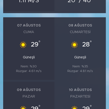
1.11 M/S
20
/ 40
MEDYA KÖŞESİ
FOTO GALERİ
07 AĞUSTOS
08 AĞUSTOS
VİDEOLAR
CUMA
CUMARTESI
ALINTI YAZARLAR
°
°
29
28
SOSYAL MEDYA
Güneşli
Güneşli
Nem: %30
Nem: %35
Rüzgar: 4.61 m/s
Rüzgar: 4.81 m/s
09 AĞUSTOS
10 AĞUSTOS
PAZAR
PAZARTESI
°
°