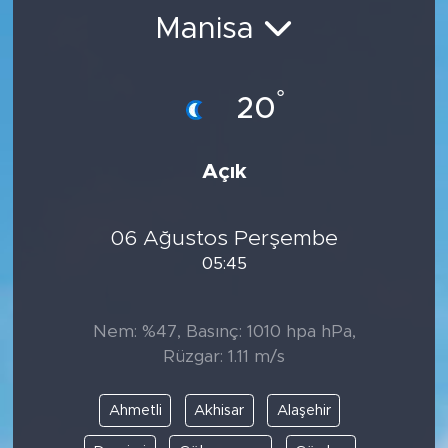
Manisa
BİLİM-TEKNOLOJİ
RÖPÖRTAJ
°
20
ANALİZ
Açık
NOSTALJİ
06 Ağustos Perşembe
KULİS
05:45
YAZARLAR
Nem: %47, Basınç: 1010 hpa hPa,
DİNİ
Rüzgar: 1.11 m/s
POLİTİKA
Ahmetli
Akhisar
Alaşehir
EKONOMİ