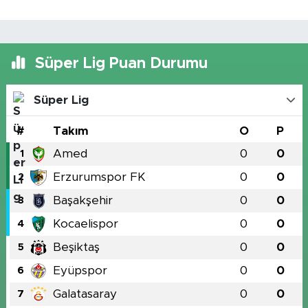
Süper Lig Puan Durumu
Süper Lig
#
Takım
O
P
Amed
0
0
1
Erzurumspor FK
0
0
2
Başakşehir
0
0
3
Kocaelispor
0
0
4
Beşiktaş
0
0
5
Eyüpspor
0
0
6
Galatasaray
0
0
7