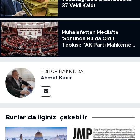
37 Vekil Kaldı
Muhalefetten Meclis'te
'Sonunda Bu da Oldu'
Tepkisi: "AK Parti Mahkeme
Kararına Uymamak İçin
Kanun Çıkardı"
EDITÖR HAKKINDA
Ahmet Kacır
Bunlar da ilginizi çekebilir