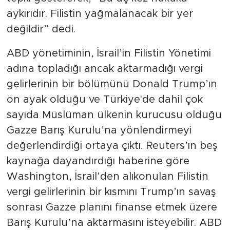
MEDYA KÖŞESİ
aykırıdır. Filistin yağmalanacak bir yer
değildir” dedi.
FOTO GALERİ
ABD yönetiminin, İsrail’in Filistin Yönetimi
VİDEOLAR
adına topladığı ancak aktarmadığı vergi
ALINTI YAZARLAR
gelirlerinin bir bölümünü Donald Trump’ın
ön ayak olduğu ve Türkiye'de dahil çok
SOSYAL MEDYA
sayıda Müslüman ülkenin kurucusu olduğu
Gazze Barış Kurulu’na yönlendirmeyi
değerlendirdiği ortaya çıktı. Reuters’ın beş
kaynağa dayandırdığı haberine göre
Washington, İsrail’den alıkonulan Filistin
vergi gelirlerinin bir kısmını Trump’ın savaş
sonrası Gazze planını finanse etmek üzere
Barış Kurulu’na aktarmasını isteyebilir. ABD