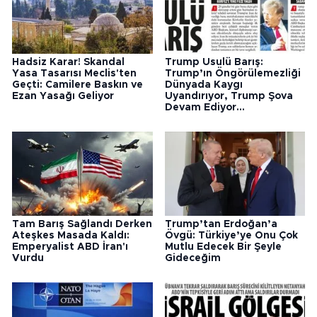
Hadsiz Karar! Skandal
Trump Usulü Barış:
Yasa Tasarısı Meclis'ten
Trump’ın Öngörülemezliği
Geçti: Camilere Baskın ve
Dünyada Kaygı
Ezan Yasağı Geliyor
Uyandırıyor, Trump Şova
Devam Ediyor...
Tam Barış Sağlandı Derken
Trump’tan Erdoğan’a
Ateşkes Masada Kaldı:
Övgü: Türkiye’ye Onu Çok
Emperyalist ABD İran'ı
Mutlu Edecek Bir Şeyle
Vurdu
Gideceğim