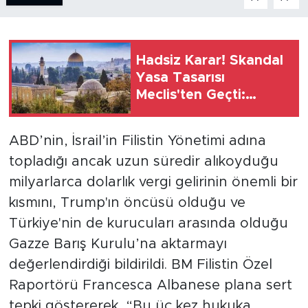
SPOR
Hadsiz Karar! Skandal
KÜLTÜR SANAT
Yasa Tasarısı
Meclis'ten Geçti:
YAŞAM
Camilere Baskın ve
Ezan Yasağı Geliyor
TARİHTEN GÜNÜMÜZE
ABD’nin, İsrail’in Filistin Yönetimi adına
topladığı ancak uzun süredir alıkoyduğu
TARİH
milyarlarca dolarlık vergi gelirinin önemli bir
kısmını, Trump'ın öncüsü olduğu ve
KADIN
Türkiye'nin de kurucuları arasında olduğu
SAĞLIK
Gazze Barış Kurulu’na aktarmayı
değerlendirdiği bildirildi. BM Filistin Özel
SİYASET
Raportörü Francesca Albanese plana sert
tepki göstererek, “Bu üç kez hukuka