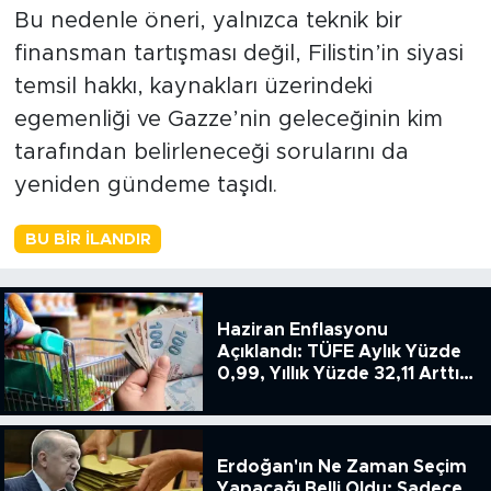
Bu nedenle öneri, yalnızca teknik bir
finansman tartışması değil, Filistin’in siyasi
temsil hakkı, kaynakları üzerindeki
egemenliği ve Gazze’nin geleceğinin kim
tarafından belirleneceği sorularını da
yeniden gündeme taşıdı.
BU BIR İLANDIR
Haziran Enflasyonu
Açıklandı: TÜFE Aylık Yüzde
0,99, Yıllık Yüzde 32,11 Arttı,
ENSAG: Tüfe 1.94 Yıllık Yüzde
51.49
Erdoğan'ın Ne Zaman Seçim
Yapacağı Belli Oldu: Sadece