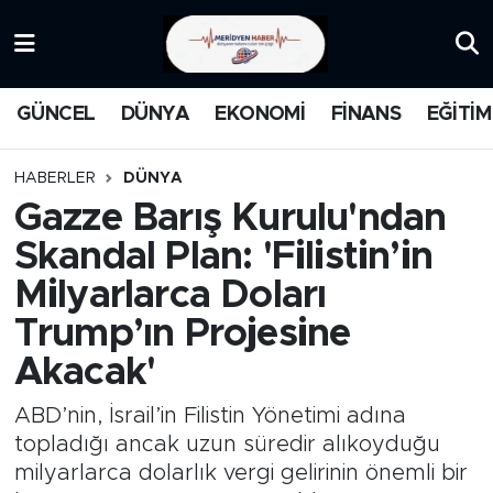
KATEGORİZE EDİLMEMİŞ
Nöbetçi Eczaneler
GÜNCEL
DÜNYA
EKONOMİ
FİNANS
EĞİTİM
EĞİTİM
Hava Durumu
HABERLER
DÜNYA
MANŞET
İstanbul Namaz Vakitleri
Gazze Barış Kurulu'ndan
Skandal Plan: 'Filistin’in
MEDYA
Trafik Durumu
Milyarlarca Doları
FİNANS
Süper Lig Puan Durumu ve Fikstür
Trump’ın Projesine
Akacak'
DÜNYA
Tüm Manşetler
ABD’nin, İsrail’in Filistin Yönetimi adına
GÜNCEL
Son Dakika Haberleri
topladığı ancak uzun süredir alıkoyduğu
milyarlarca dolarlık vergi gelirinin önemli bir
KARİKATÜR
Haber Arşivi