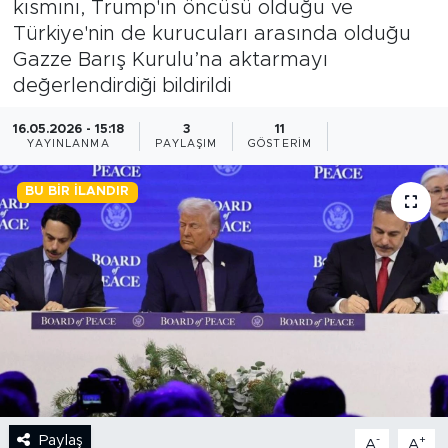
kısmını, Trump'ın öncüsü olduğu ve
Türkiye'nin de kurucuları arasında olduğu
BİLİM-TEKNOLOJİ
Gazze Barış Kurulu’na aktarmayı
değerlendirdiği bildirildi
RÖPÖRTAJ
16.05.2026 - 15:18
3
11
ANALİZ
YAYINLANMA
PAYLAŞIM
GÖSTERIM
NOSTALJİ
BU BIR İLANDIR
KULİS
YAZARLAR
DİNİ
POLİTİKA
Paylaş
-
+
EKONOMİ
A
A