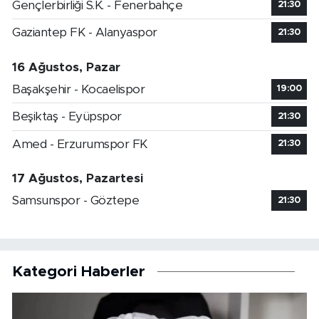
Gençlerbirliği S.K. - Fenerbahçe
21:30
Gaziantep FK - Alanyaspor
21:30
16 Ağustos, Pazar
Başakşehir - Kocaelispor
19:00
Beşiktaş - Eyüpspor
21:30
Amed - Erzurumspor FK
21:30
17 Ağustos, Pazartesi
Samsunspor - Göztepe
21:30
Kategori Haberler