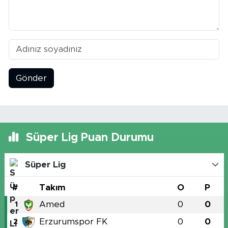
Gönder
Süper Lig Puan Durumu
Süper Lig
#
Takım
O
P
Amed
0
0
1
Erzurumspor FK
0
0
2