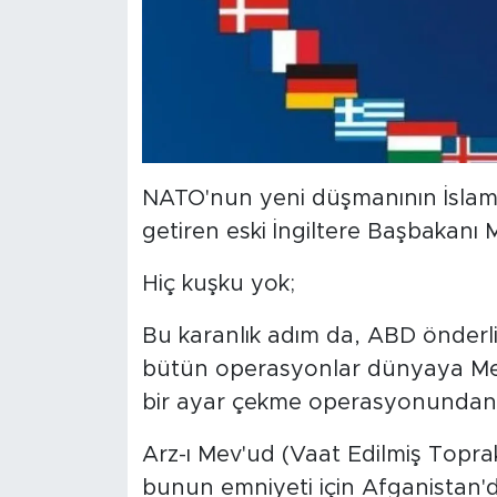
MEDYA KÖŞESİ
FOTO GALERİ
VİDEOLAR
ALINTI YAZARLAR
NATO'nun yeni düşmanının İslam o
getiren eski İngiltere Başbakanı 
SOSYAL MEDYA
Hiç kuşku yok;
Bu karanlık adım da, ABD önderliğ
bütün operasyonlar dünyaya Mesi
bir ayar çekme operasyonundan b
Arz-ı Mev'ud (Vaat Edilmiş Toprak
bunun emniyeti için Afganistan