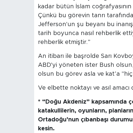
kadar bütün İslam coğrafyasının h
Çünkü bu görevin tanrı tarafında
Jefferson'un şu beyanı bu inanışın 
tarih boyunca nasıl rehberlik ett
rehberlik etmiştir.”
An itibarı ile başrolde Sarı Kovb
ABD'yi yöneten ister Bush olsun
olsun bu görev asla ve kat’a "hiç
Ve elbette noktayı ve asıl amacı 
* “Doğu Akdeniz” kapsamında çevr
katakullilerin, oyunların, planlar
Ortadoğu’nun çıbanbaşı durumunda
kesin.