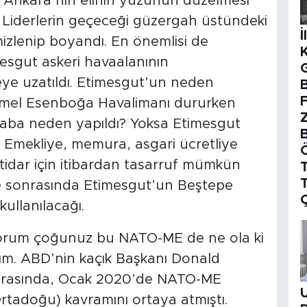
 Ankara’nın elinin yüzünün düzelmesi
di. Liderlerin geçeceği güzergah üstündeki
İ
mizlenip boyandı. En önemlisi de
imesgut askeri havaalanının
reye uzatıldı. Etimesgut’un neden
B
mmel Esenboğa Havalimanı dururken
caba neden yapıldı? Yoksa Etimesgut
 Emekliye, memura, asgari ücretliye
idar için itibardan tasarruf mümkün
T
ve sonrasında Etimesgut’un Beştepe
ullanılacağı.
ıyorum çoğunuz bu NATO-ME de ne ola ki
yım. ABD’nin kaçık Başkanı Donald
 sırasında, Ocak 2020’de NATO-ME
tadoğu) kavramını ortaya atmıştı.