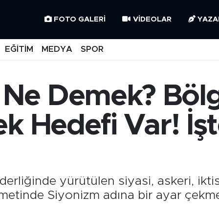
FOTO GALERI
VIDEOLAR
YAZA
EĞİTİM
MEDYA
SPOR
Ne Demek? Bölg
ek Hedefi Var! İş
erliğinde yürütülen siyasi, askeri, ikt
ametinde Siyonizm adına bir ayar çek