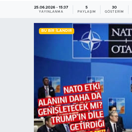
25.06.2026 - 15:37
5
30
BİLİM-TEKNOLOJİ
YAYINLANMA
PAYLAŞIM
GÖSTERIM
RÖPÖRTAJ
BU BIR İLANDIR
ANALİZ
NOSTALJİ
KULİS
YAZARLAR
DİNİ
POLİTİKA
EKONOMİ