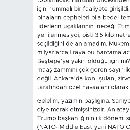
toplanacak. Haftalar öncesinden
için hummalı bir faaliyete girişil
binaların cepheleri bila bedel te
liderlerin uçaklarının ineceği Et
yenilenmesiydi; pisti 3.5 kilomet
seçildiğini de anlamadım. Müke
milyarlarca liraya bu harcama a
Beştepe’ye yakın olduğu için mi?
maaş zammını çok gören sayın ikt
değil. Ankara’da konuşulan, zir
tarafından özel havaalanı olarak k
Gelelim, yazımın başlığına. San
diye merak etmişsinizdir. Anlata
Trump başkanlığının ilk dönemi
(NATO- Middle East yani NATO Or