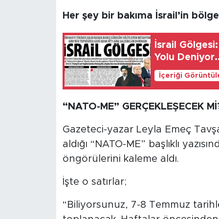
Her şey bir bakıma İsrail’in bölg
İsrail Gölgesi: Müzakerel
Yolu Deniyor..
İçeriği Görüntü
“NATO-ME” GERÇEKLEŞECEK Mİ
Gazeteci-yazar Leyla Emeç Tavşa
aldığı “NATO-ME” başlıklı yazısı
öngörülerini kaleme aldı.
İşte o satırlar;
“Biliyorsunuz, 7-8 Temmuz tarihl