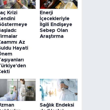
laç Krizi
Enerji
Kendini
İçecekleriyle
Göstermeye
İlgili Endişeye
aşladı:
Sebep Olan
Firmalar
Araştırma
Zaammı Az
Buldu Hayati
Önem
aşıyanları
Türkiye'den
Çekti
Uzman
Sağlık Endeksi