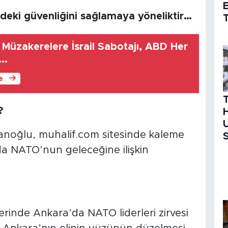
edeki güvenliğini sağlamaya yöneliktir…
T
ere İsrail Sabotajı, ABD Her
..
le
?
H
U
noğlu, muhalif.com sitesinde kaleme
S
nda NATO’nun geleceğine ilişkin
erinde Ankara’da NATO liderleri zirvesi