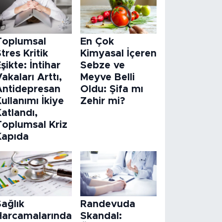
Toplumsal
En Çok
tres Kritik
Kimyasal İçeren
şikte: İntihar
Sebze ve
akaları Arttı,
Meyve Belli
Antidepresan
Oldu: Şifa mı
ullanımı İkiye
Zehir mi?
atlandı,
Toplumsal Kriz
Kapıda
ağlık
Randevuda
Harcamalarında
Skandal: