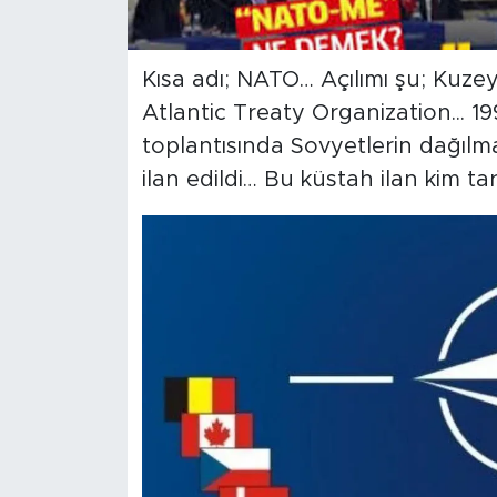
SPOR
​Kısa adı; NATO… Açılımı şu; Kuz
KÜLTÜR SANAT
Atlantic Treaty Organization... 1
toplantısında Sovyetlerin dağıl
YAŞAM
ilan edildi… Bu küstah ilan kim ta
TARİHTEN GÜNÜMÜZE
TARİH
KADIN
SAĞLIK
SİYASET