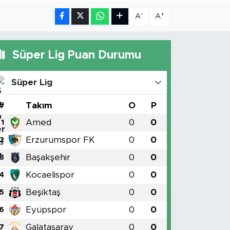
-
+
A
A
Süper Lig Puan Durumu
Süper Lig
#
Takım
O
P
Amed
0
0
1
Erzurumspor FK
0
0
2
Başakşehir
0
0
3
Kocaelispor
0
0
4
Beşiktaş
0
0
5
Eyüpspor
0
0
6
Galatasaray
0
0
7