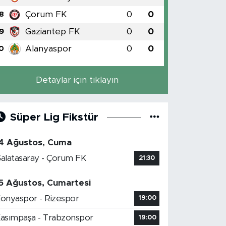
Çorum FK
0
0
8
Gaziantep FK
0
0
9
Alanyaspor
0
0
0
Detaylar için tıklayın
Süper Lig Fikstür
4 Ağustos, Cuma
alatasaray - Çorum FK
21:30
5 Ağustos, Cumartesi
onyaspor - Rizespor
19:00
asımpaşa - Trabzonspor
19:00