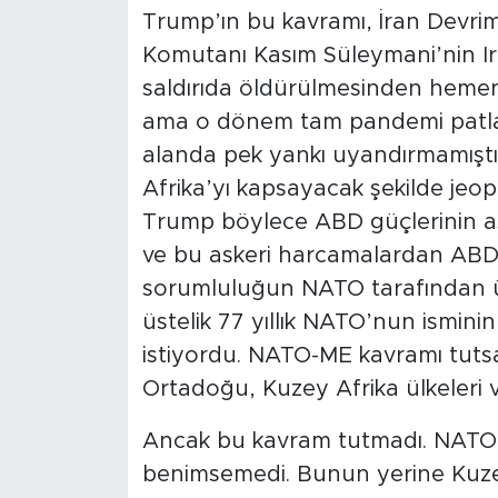
Trump’ın bu kavramı, İran Devri
Komutanı Kasım Süleymani’nin Ira
saldırıda öldürülmesinden heme
ama o dönem tam pandemi patlak 
alanda pek yankı uyandırmamışt
Afrika’yı kapsayacak şekilde jeopo
Trump böylece ABD güçlerinin a
ve bu askeri harcamalardan ABD’
sorumluluğun NATO tarafından 
üstelik 77 yıllık NATO’nun ismini
istiyordu. NATO-ME kavramı tutsa
Ortadoğu, Kuzey Afrika ülkeleri ve 
Ancak bu kavram tutmadı. NATO,
benimsemedi. Bunun yerine Kuzey