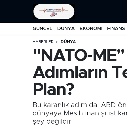
KATEGORİZE EDİLMEMİŞ
Nöbetçi Eczaneler
GÜNCEL
DÜNYA
EKONOMİ
FİNANS
EĞİTİM
Hava Durumu
HABERLER
DÜNYA
"NATO-ME" 
MANŞET
İstanbul Namaz Vakitleri
MEDYA
Trafik Durumu
Adımların T
FİNANS
Süper Lig Puan Durumu ve Fikstür
Plan?
DÜNYA
Tüm Manşetler
Bu karanlık adım da, ABD önd
GÜNCEL
Son Dakika Haberleri
dünyaya Mesih inanışı istik
şey değildir.
KARİKATÜR
Haber Arşivi