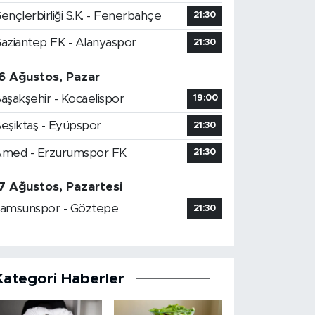
ençlerbirliği S.K. - Fenerbahçe
21:30
aziantep FK - Alanyaspor
21:30
6 Ağustos, Pazar
aşakşehir - Kocaelispor
19:00
eşiktaş - Eyüpspor
21:30
med - Erzurumspor FK
21:30
7 Ağustos, Pazartesi
amsunspor - Göztepe
21:30
Kategori Haberler