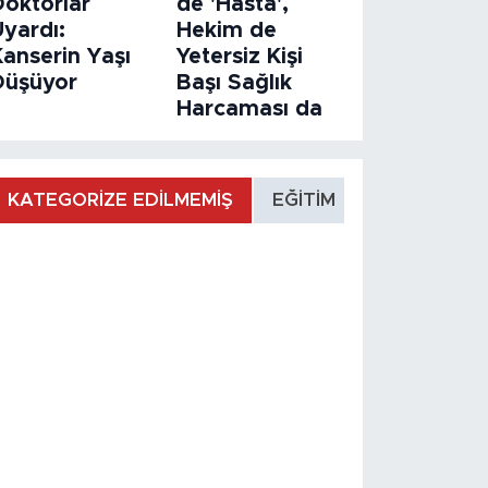
Doktorlar
de 'Hasta',
Uyardı:
Hekim de
Kanserin Yaşı
Yetersiz Kişi
Düşüyor
Başı Sağlık
Harcaması da
KATEGORİZE EDİLMEMİŞ
EĞİTİM
MANŞET