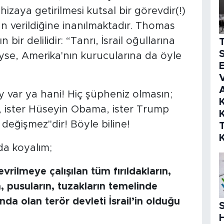
izaya getirilmesi kutsal bir görevdir(!)
n verildiğine inanılmaktadır. Thomas
bir delilidir: “Tanrı, İsrail oğullarına
S
iyse, Amerika'nın kurucularına da öyle
E
V
oy var ya hani! Hiç şüpheniz olmasın;
K
, ister Hüseyin Obama, ister Trump
K
 değişmez"dir! Böyle biline!
da koyalım;
ilmeye çalışılan tüm fırıldakların,
ın, pusuların, tuzakların temelinde
 olan terör devleti İsrail’in olduğu
S