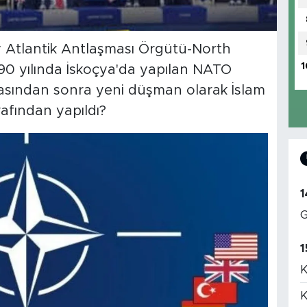
ey Atlantik Antlaşması Örgütü-North
1
990 yılında İskoçya'da yapılan NATO
masından sonra yeni düşman olarak İslam
rafından yapıldı?
1
G
1
K
K