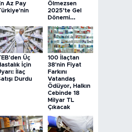
En Az Pay
Ölmezsen
ürkiye'nin
2025’te Gel
Dönemi...
TEB'den Üç
100 İlaçtan
astalık İçin
38'nin Fiyat
yarı: İlaç
Farkını
atışı Durdu
Vatandaş
Ödüyor, Halkın
Cebinde 18
Milyar TL
Çıkacak