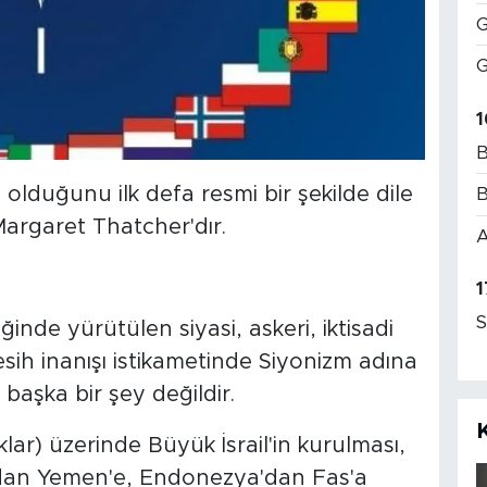
G
G
1
B
lduğunu ilk defa resmi bir şekilde dile
B
Margaret Thatcher'dır.
A
1
S
inde yürütülen siyasi, askeri, iktisadi
h inanışı istikametinde Siyonizm adına
aşka bir şey değildir.
lar) üzerinde Büyük İsrail'in kurulması,
'dan Yemen'e, Endonezya'dan Fas'a