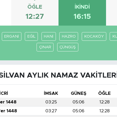
ÖĞLE
İKINDI
12:27
16:15
ERGANİ
EĞİL
HANİ
HAZRO
KOCAKÖY
KU
ÇINAR
ÇÜNGÜŞ
SİLVAN AYLIK NAMAZ VAKITLER
İCRİ
İMSAK
GÜNEŞ
ÖĞLE
fer 1448
03:25
05:06
12:28
fer 1448
03:27
05:06
12:28