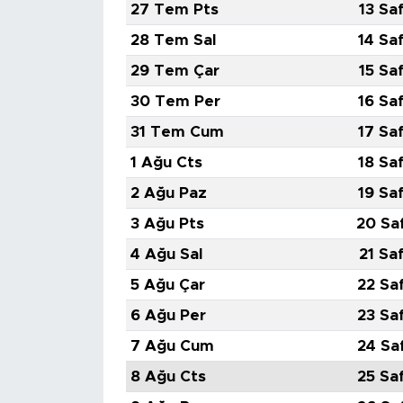
27 Tem Pts
13 Sa
28 Tem Sal
14 Sa
SPOR
29 Tem Çar
15 Sa
KÜLTÜR SANAT
30 Tem Per
16 Sa
31 Tem Cum
17 Sa
YAŞAM
1 Ağu Cts
18 Sa
TARİHTEN GÜNÜMÜZE
2 Ağu Paz
19 Sa
3 Ağu Pts
20 Sa
TARİH
4 Ağu Sal
21 Sa
KADIN
5 Ağu Çar
22 Sa
6 Ağu Per
23 Sa
SAĞLIK
7 Ağu Cum
24 Sa
SİYASET
8 Ağu Cts
25 Sa