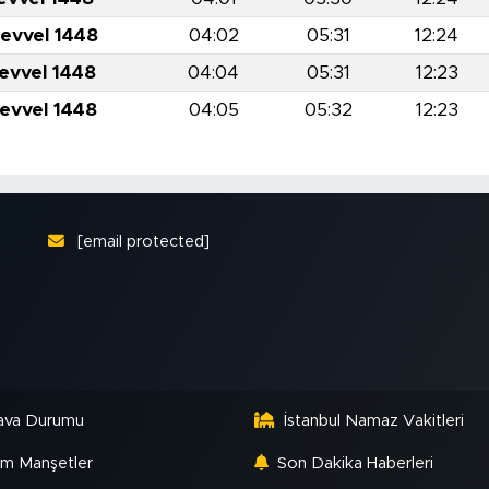
levvel 1448
04:02
05:31
12:24
levvel 1448
04:04
05:31
12:23
levvel 1448
04:05
05:32
12:23
[email protected]
ava Durumu
İstanbul Namaz Vakitleri
m Manşetler
Son Dakika Haberleri