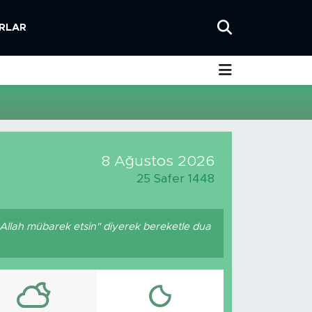
RLAR
8 Ağustos 2026
25 Safer 1448
 Allah mübarek etsin" diyerek bereketle dua