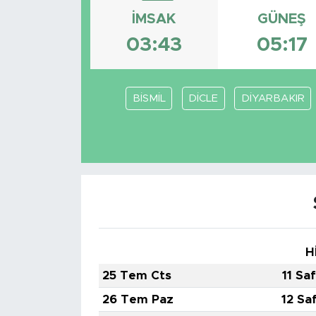
İMSAK
GÜNEŞ
BİLİM-TEKNOLOJİ
03:43
05:17
RÖPÖRTAJ
ANALİZ
BİSMİL
DİCLE
DİYARBAKIR
NOSTALJİ
KULİS
YAZARLAR
DİNİ
H
25 Tem Cts
11 Sa
POLİTİKA
26 Tem Paz
12 Sa
EKONOMİ