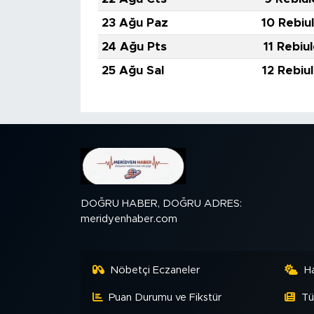
23 Ağu Paz
10 Rebiu
24 Ağu Pts
11 Rebiu
25 Ağu Sal
12 Rebiu
DOĞRU HABER, DOĞRU ADRES:
meridyenhaber.com
Nöbetçi Eczaneler
H
Puan Durumu ve Fikstür
Tü