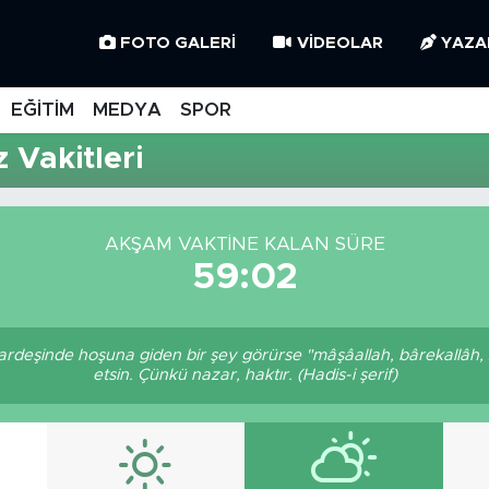
FOTO GALERI
VIDEOLAR
YAZA
EĞİTİM
MEDYA
SPOR
 Vakitleri
AKŞAM VAKTINE KALAN SÜRE
59:02
 kardeşinde hoşuna giden bir şey görürse "mâşâallah, bârekallâh,
etsin. Çünkü nazar, haktır. (Hadis-i şerif)