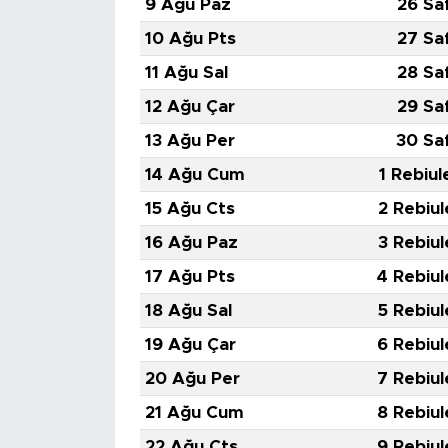
9 Ağu Paz
26 Sa
MEDYA KÖŞESİ
10 Ağu Pts
27 Sa
FOTO GALERİ
11 Ağu Sal
28 Sa
12 Ağu Çar
29 Sa
VİDEOLAR
13 Ağu Per
30 Sa
ALINTI YAZARLAR
14 Ağu Cum
1 Rebiul
15 Ağu Cts
2 Rebiul
SOSYAL MEDYA
16 Ağu Paz
3 Rebiul
17 Ağu Pts
4 Rebiul
18 Ağu Sal
5 Rebiul
19 Ağu Çar
6 Rebiul
20 Ağu Per
7 Rebiul
21 Ağu Cum
8 Rebiul
22 Ağu Cts
9 Rebiul