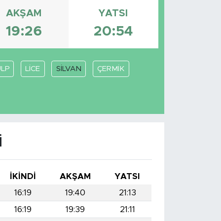
AKŞAM
YATSI
19:26
20:54
LP
LİCE
SİLVAN
ÇERMİK
I
İKINDI
AKŞAM
YATSI
16:19
19:40
21:13
16:19
19:39
21:11