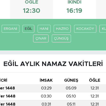
ÖĞLE
İKINDI
12:30
16:19
ERGANİ
EĞİL
HANİ
HAZRO
KOCAKÖY
KU
ÇINAR
ÇÜNGÜŞ
EĞİL AYLIK NAMAZ VAKITLERI
İCRİ
İMSAK
GÜNEŞ
ÖĞLE
fer 1448
03:29
05:09
12:31
fer 1448
03:30
05:10
12:31
fer 1448
03:31
05:11
12:31