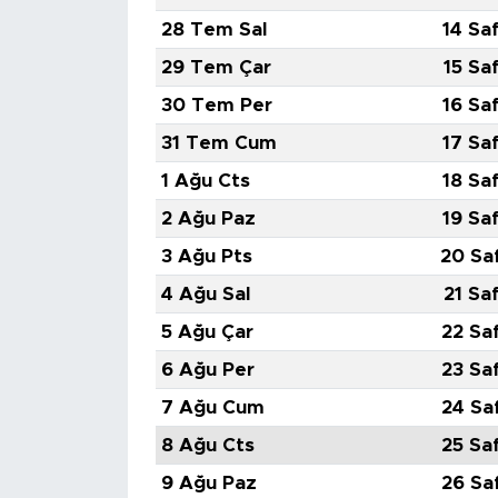
28 Tem Sal
14 Sa
SPOR
29 Tem Çar
15 Sa
30 Tem Per
16 Sa
KÜLTÜR SANAT
31 Tem Cum
17 Sa
YAŞAM
1 Ağu Cts
18 Sa
2 Ağu Paz
19 Sa
TARİHTEN GÜNÜMÜZE
3 Ağu Pts
20 Sa
TARİH
4 Ağu Sal
21 Sa
5 Ağu Çar
22 Sa
KADIN
6 Ağu Per
23 Sa
SAĞLIK
7 Ağu Cum
24 Sa
8 Ağu Cts
25 Sa
SİYASET
9 Ağu Paz
26 Sa