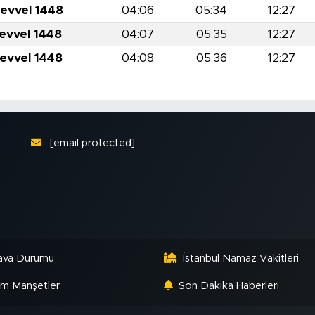
levvel 1448
04:06
05:34
12:27
levvel 1448
04:07
05:35
12:27
levvel 1448
04:08
05:36
12:27
[email protected]
ava Durumu
İstanbul Namaz Vakitleri
m Manşetler
Son Dakika Haberleri