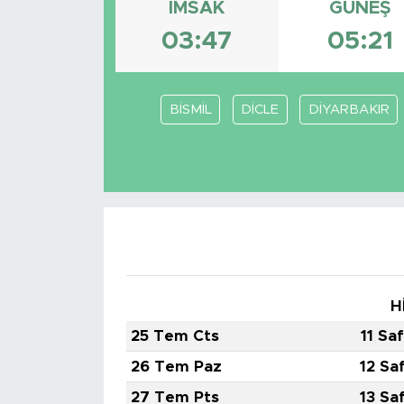
İMSAK
GÜNEŞ
BİLİM-TEKNOLOJİ
03:47
05:21
RÖPÖRTAJ
BİSMİL
DİCLE
DİYARBAKIR
ANALİZ
NOSTALJİ
KULİS
YAZARLAR
H
DİNİ
25 Tem Cts
11 Sa
POLİTİKA
26 Tem Paz
12 Sa
27 Tem Pts
13 Sa
EKONOMİ