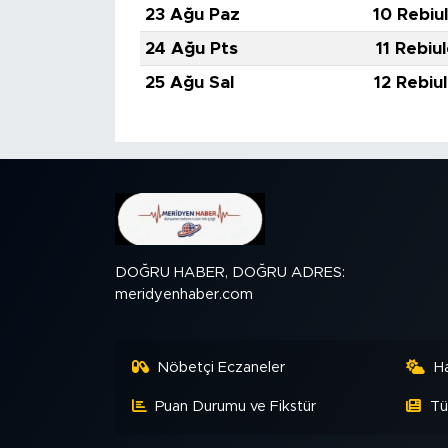
23 Ağu Paz
10 Rebiu
24 Ağu Pts
11 Rebiu
25 Ağu Sal
12 Rebiu
DOĞRU HABER, DOĞRU ADRES:
meridyenhaber.com
Nöbetçi Eczaneler
H
Puan Durumu ve Fikstür
Tü