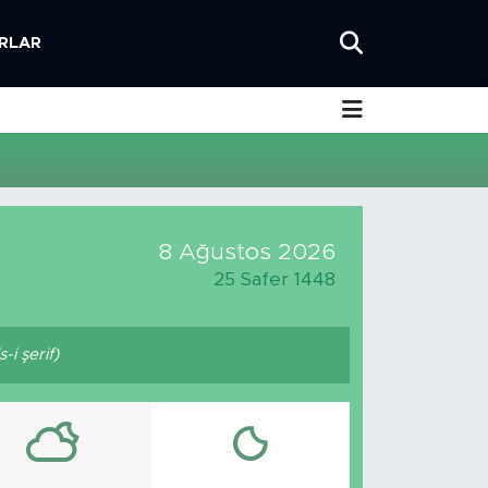
RLAR
8 Ağustos 2026
25 Safer 1448
i şerif)