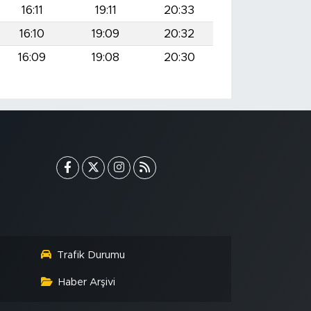
16:11
19:11
20:33
16:10
19:09
20:32
16:09
19:08
20:30
Trafik Durumu
Haber Arşivi