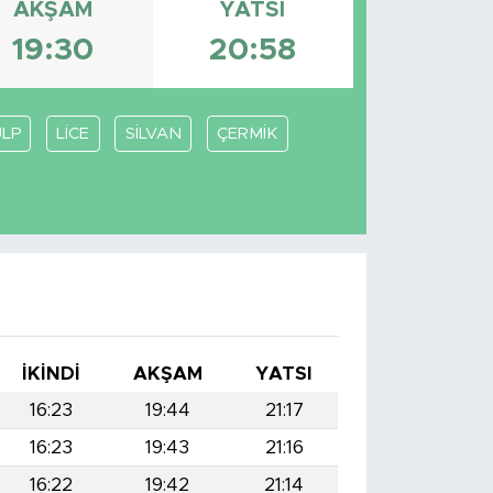
AKŞAM
YATSI
19:30
20:58
LP
LİCE
SİLVAN
ÇERMİK
İKINDI
AKŞAM
YATSI
16:23
19:44
21:17
16:23
19:43
21:16
16:22
19:42
21:14