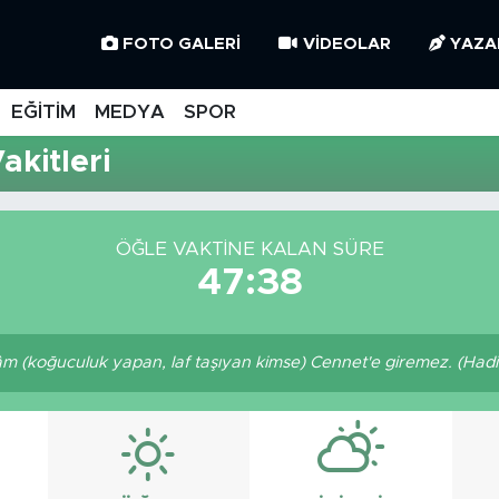
FOTO GALERI
VIDEOLAR
YAZA
EĞİTİM
MEDYA
SPOR
akitleri
ÖĞLE VAKTINE KALAN SÜRE
47:38
(koğuculuk yapan, laf taşıyan kimse) Cennet'e giremez. (Hadis-