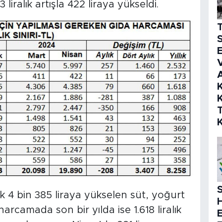
liralık artışla 422 liraya yükseldi.
S
E
V
K
K
S
ak 4 bin 385 liraya yükselen süt, yoğurt
arcamada son bir yılda ise 1.618 liralık