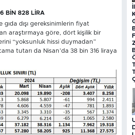
İ
6 BİN 828 LİRA
e gıda dışı gereksinimlerin fiyat
B
an araştırmaya göre, dört kişilik bir
lerini “yoksunluk hissi duymadan”
cama tutarı da Nisan’da 38 bin 316 liraya
T