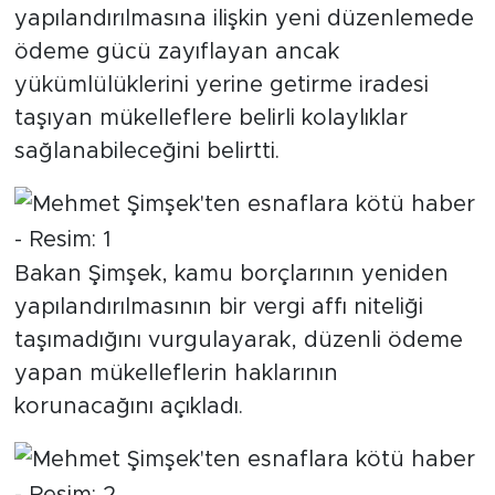
yapılandırılmasına ilişkin yeni düzenlemede
ödeme gücü zayıflayan ancak
SPOR
yükümlülüklerini yerine getirme iradesi
KÜLTÜR SANAT
taşıyan mükelleflere belirli kolaylıklar
sağlanabileceğini belirtti.
YAŞAM
TARİHTEN GÜNÜMÜZE
Bakan Şimşek, kamu borçlarının yeniden
TARİH
yapılandırılmasının bir vergi affı niteliği
KADIN
taşımadığını vurgulayarak, düzenli ödeme
yapan mükelleflerin haklarının
SAĞLIK
korunacağını açıkladı.
SİYASET