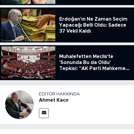
51.49
Erdoğan'ın Ne Zaman Seçim
Yapacağı Belli Oldu: Sadece
37 Vekil Kaldı
Muhalefetten Meclis'te
'Sonunda Bu da Oldu'
Tepkisi: "AK Parti Mahkeme
Kararına Uymamak İçin
Kanun Çıkardı"
EDITÖR HAKKINDA
Ahmet Kacır