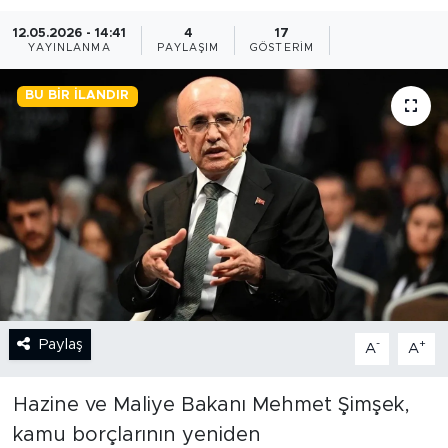
12.05.2026 - 14:41
4
17
BİLİM-TEKNOLOJİ
YAYINLANMA
PAYLAŞIM
GÖSTERIM
RÖPÖRTAJ
BU BIR İLANDIR
ANALİZ
NOSTALJİ
KULİS
YAZARLAR
DİNİ
Paylaş
-
+
A
A
POLİTİKA
Hazine ve Maliye Bakanı Mehmet Şimşek,
kamu borçlarının yeniden
EKONOMİ