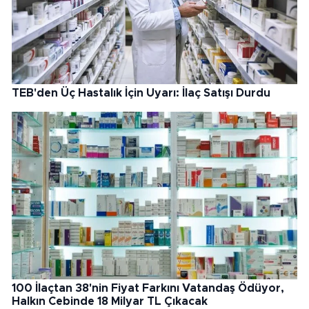
TEB'den Üç Hastalık İçin Uyarı: İlaç Satışı Durdu
100 İlaçtan 38'nin Fiyat Farkını Vatandaş Ödüyor,
Halkın Cebinde 18 Milyar TL Çıkacak