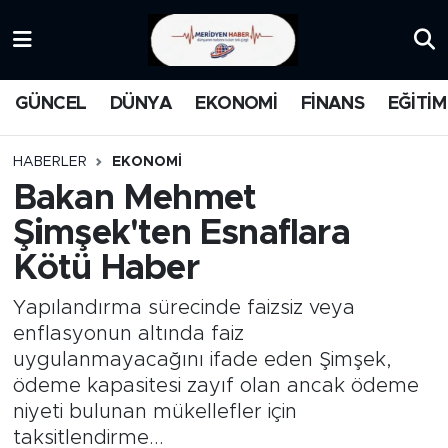
KATEGORİZE EDİLMEMİŞ
Nöbetçi Eczaneler
GÜNCEL
DÜNYA
EKONOMİ
FİNANS
EĞİTİM
EĞİTİM
Hava Durumu
HABERLER
EKONOMİ
MANŞET
İstanbul Namaz Vakitleri
Bakan Mehmet
Şimşek'ten Esnaflara
MEDYA
Trafik Durumu
Kötü Haber
FİNANS
Süper Lig Puan Durumu ve Fikstür
Yapılandırma sürecinde faizsiz veya
DÜNYA
Tüm Manşetler
enflasyonun altında faiz
uygulanmayacağını ifade eden Şimşek,
GÜNCEL
Son Dakika Haberleri
ödeme kapasitesi zayıf olan ancak ödeme
niyeti bulunan mükellefler için
KARİKATÜR
Haber Arşivi
taksitlendirme...