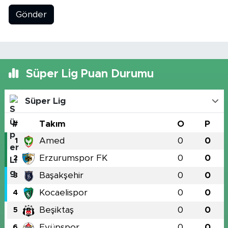
Gönder
Süper Lig Puan Durumu
Süper Lig
#
Takım
O
P
Amed
0
0
1
Erzurumspor FK
0
0
2
Başakşehir
0
0
3
Kocaelispor
0
0
4
Beşiktaş
0
0
5
Eyüpspor
0
0
6