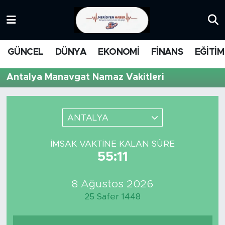
KATEGORİZE EDİLMEMİŞ
Nöbetçi Eczaneler
GÜNCEL
DÜNYA
EKONOMİ
FİNANS
EĞİTİM
EĞİTİM
Hava Durumu
Antalya Manavgat Namaz Vakitleri
MANŞET
İstanbul Namaz Vakitleri
MEDYA
Trafik Durumu
ANTALYA
FİNANS
Süper Lig Puan Durumu ve Fikstür
İMSAK VAKTINE KALAN SÜRE
55:11
DÜNYA
Tüm Manşetler
8 Ağustos 2026
GÜNCEL
Son Dakika Haberleri
25 Safer 1448
KARİKATÜR
Haber Arşivi