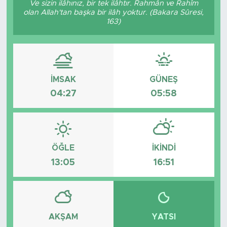
Ve sizin ilâhınız, bir tek ilâhtır. Rahmân ve Rahîm
olan Allah'tan başka bir ilâh yoktur. (Bakara Sûresi,
BİLİM-TEKNOLOJİ
163)
RÖPÖRTAJ
ANALİZ
İMSAK
GÜNEŞ
04:27
05:58
NOSTALJİ
KULİS
YAZARLAR
ÖĞLE
İKINDI
13:05
16:51
DİNİ
POLİTİKA
AKŞAM
YATSI
EKONOMİ