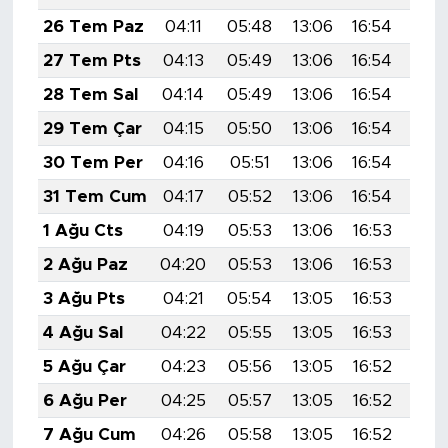
MEDYA KÖŞESİ
26 Tem Paz
04:11
05:48
13:06
16:54
20:
FOTO GALERİ
27 Tem Pts
04:13
05:49
13:06
16:54
20:
28 Tem Sal
04:14
05:49
13:06
16:54
20:
VİDEOLAR
29 Tem Çar
04:15
05:50
13:06
16:54
20:
ALINTI YAZARLAR
30 Tem Per
04:16
05:51
13:06
16:54
20:
31 Tem Cum
04:17
05:52
13:06
16:54
20:
SOSYAL MEDYA
1 Ağu Cts
04:19
05:53
13:06
16:53
20:
2 Ağu Paz
04:20
05:53
13:06
16:53
20:
3 Ağu Pts
04:21
05:54
13:05
16:53
20:
4 Ağu Sal
04:22
05:55
13:05
16:53
20:
5 Ağu Çar
04:23
05:56
13:05
16:52
20:
6 Ağu Per
04:25
05:57
13:05
16:52
20:
7 Ağu Cum
04:26
05:58
13:05
16:52
20: