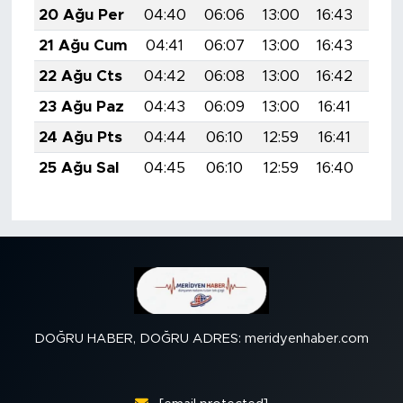
20 Ağu Per
04:40
06:06
13:00
16:43
19:
21 Ağu Cum
04:41
06:07
13:00
16:43
19:
22 Ağu Cts
04:42
06:08
13:00
16:42
19:
23 Ağu Paz
04:43
06:09
13:00
16:41
19:
24 Ağu Pts
04:44
06:10
12:59
16:41
19:
25 Ağu Sal
04:45
06:10
12:59
16:40
19:
DOĞRU HABER, DOĞRU ADRES: meridyenhaber.com