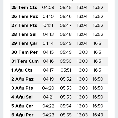
MEDYA KÖŞESİ
25 Tem Cts
04:09
05:45
13:04
16:52
20:
FOTO GALERİ
26 Tem Paz
04:10
05:46
13:04
16:52
20:
27 Tem Pts
04:11
05:47
13:04
16:52
20:
VİDEOLAR
28 Tem Sal
04:13
05:48
13:04
16:52
20:
ALINTI YAZARLAR
29 Tem Çar
04:14
05:49
13:04
16:51
20:
30 Tem Per
04:15
05:49
13:03
16:51
20:
SOSYAL MEDYA
31 Tem Cum
04:16
05:50
13:03
16:51
20:
1 Ağu Cts
04:17
05:51
13:03
16:51
20:
2 Ağu Paz
04:19
05:52
13:03
16:50
20:
3 Ağu Pts
04:20
05:53
13:03
16:50
20:
4 Ağu Sal
04:21
05:53
13:03
16:50
20:
5 Ağu Çar
04:22
05:54
13:03
16:50
20:
6 Ağu Per
04:23
05:55
13:03
16:49
20: