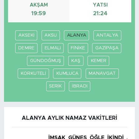
AKŞAM
YATSI
19:59
21:24
SPOR
KÜLTÜR SANAT
AKSEKİ
AKSU
ALANYA
ANTALYA
YAŞAM
DEMRE
ELMALI
FİNİKE
GAZİPAŞA
GÜNDOĞMUŞ
KAŞ
KEMER
TARİHTEN GÜNÜMÜZE
KORKUTELİ
KUMLUCA
MANAVGAT
TARİH
SERİK
İBRADI
KADIN
SAĞLIK
ALANYA AYLIK NAMAZ VAKITLERI
SİYASET
İMSAK
GÜNEŞ
ÖĞLE
İKINDI
AKŞ