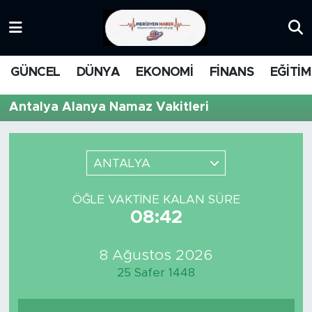
KATEGORİZE EDİLMEMİŞ
Nöbetçi Eczaneler
GÜNCEL
DÜNYA
EKONOMİ
FİNANS
EĞİTİM
EĞİTİM
Hava Durumu
Antalya Alanya Namaz Vakitleri
MANŞET
İstanbul Namaz Vakitleri
MEDYA
Trafik Durumu
ANTALYA
FİNANS
Süper Lig Puan Durumu ve Fikstür
ÖĞLE VAKTINE KALAN SÜRE
08:42
DÜNYA
Tüm Manşetler
8 Ağustos 2026
GÜNCEL
Son Dakika Haberleri
25 Safer 1448
KARİKATÜR
Haber Arşivi