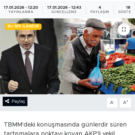
17.01.2026 - 12:20
17.01.2026 - 12:43
4
18
BİLİM-TEKNOLOJİ
YAYINLANMA
GÜNCELLEME
PAYLAŞIM
GÖSTER
RÖPÖRTAJ
BU BIR İLANDIR
ANALİZ
NOSTALJİ
KULİS
YAZARLAR
Paylaş
-
+
A
A
DİNİ
POLİTİKA
TBMM'deki konuşmasında günlerdir süren
tartışmalara noktayı koyan AKP'li vekil
EKONOMİ