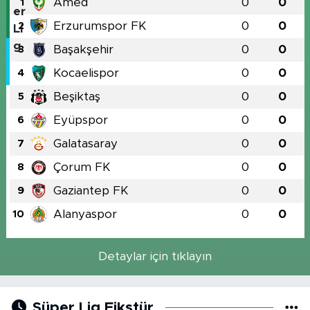
Amed
0
0
1
Erzurumspor FK
0
0
2
Başakşehir
0
0
3
Kocaelispor
0
0
4
Beşiktaş
0
0
5
Eyüpspor
0
0
6
Galatasaray
0
0
7
Çorum FK
0
0
8
Gaziantep FK
0
0
9
Alanyaspor
0
0
10
Detaylar için tıklayın
Süper Lig Fikstür