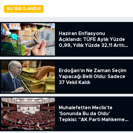
BU BIR İLANDIR
Haziran Enflasyonu
Açıklandı: TÜFE Aylık Yüzde
0,99, Yıllık Yüzde 32,11 Arttı,
ENSAG: Tüfe 1.94 Yıllık Yüzde
51.49
Erdoğan'ın Ne Zaman Seçim
Yapacağı Belli Oldu: Sadece
37 Vekil Kaldı
Muhalefetten Meclis'te
'Sonunda Bu da Oldu'
Tepkisi: "AK Parti Mahkeme
Kararına Uymamak İçin
Kanun Çıkardı"