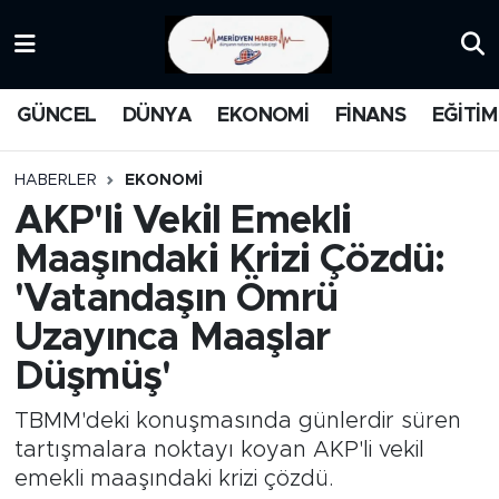
KATEGORİZE EDİLMEMİŞ
Nöbetçi Eczaneler
GÜNCEL
DÜNYA
EKONOMİ
FİNANS
EĞİTİM
EĞİTİM
Hava Durumu
HABERLER
EKONOMİ
MANŞET
İstanbul Namaz Vakitleri
AKP'li Vekil Emekli
Maaşındaki Krizi Çözdü:
MEDYA
Trafik Durumu
'Vatandaşın Ömrü
FİNANS
Süper Lig Puan Durumu ve Fikstür
Uzayınca Maaşlar
Düşmüş'
DÜNYA
Tüm Manşetler
TBMM'deki konuşmasında günlerdir süren
GÜNCEL
Son Dakika Haberleri
tartışmalara noktayı koyan AKP'li vekil
emekli maaşındaki krizi çözdü.
KARİKATÜR
Haber Arşivi