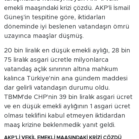
emekli maaşındaki krizi çözdü. AKP'li İsmail
SPOR
Güneş'in tespitine göre, iktidarları
döneminde iyi beslenen vatandaşın ömrü
KÜLTÜR SANAT
uzayınca maaşlar düşmüş.
YAŞAM
20 bin liralık en düşük emekli aylığı, 28 bin
75 liralık asgari ücretle milyonlarca
TARİHTEN GÜNÜMÜZE
vatandaş açlık sınırının altına mahkum
TARİH
kalınca Türkiye'nin ana gündem maddesi
dar gelirli vatandaşın durumu oldu.
KADIN
TBMM'de CHP'nin 39 bin liralık asgari ücret
ve en düşük emekli aylığının 1 asgari ücret
SAĞLIK
olması teklifini kabul etmeyen iktidardan
maaş krizine beklenmedik yanıt geldi.
SİYASET
AKP'Lİ VEKİL EMEKLİ MAAŞINDAKİ KRİZİ ÇÖZDÜ