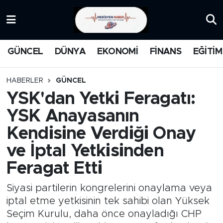
KATEGORİZE EDİLMEMİŞ
Nöbetçi Eczaneler
GÜNCEL
DÜNYA
EKONOMİ
FİNANS
EĞİTİM
EĞİTİM
Hava Durumu
HABERLER
GÜNCEL
MANŞET
İstanbul Namaz Vakitleri
YSK'dan Yetki Feragatı:
YSK Anayasanın
MEDYA
Trafik Durumu
Kendisine Verdiği Onay
FİNANS
Süper Lig Puan Durumu ve Fikstür
ve İptal Yetkisinden
Feragat Etti
DÜNYA
Tüm Manşetler
Siyasi partilerin kongrelerini onaylama veya
GÜNCEL
Son Dakika Haberleri
iptal etme yetkisinin tek sahibi olan Yüksek
Seçim Kurulu, daha önce onayladığı CHP
KARİKATÜR
Haber Arşivi