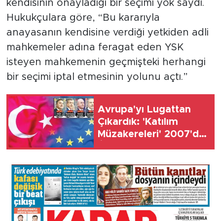
kendisinin onayladığı bir seçimi yok saydı.
Hukukçulara göre, “Bu kararıyla
anayasanın kendisine verdiği yetkiden adli
mahkemeler adına feragat eden YSK
isteyen mahkemenin geçmişteki herhangi
bir seçimi iptal etmesinin yolunu açtı.”
Avrupa'yı Lugattan
Çıkardık: 'Katılım
Müzakereleri' 2007'de,
'İlerleme Raporu'
2015'te Kullanıldı