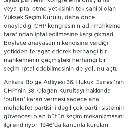
Siyasi partilerin kongrelerini onaylama
veya iptal etme yetkisinin tek sahibi olan
SPOR
Yüksek Seçim Kurulu, daha önce
onayladığı CHP kongresinin adli mahkeme
KÜLTÜR SANAT
tarafından iptal edilmesine karşı çıkmadı.
YAŞAM
Böylece anayasanın kendisine verdiği
yetkiden feragat ederek herhangi bir
TARİHTEN GÜNÜMÜZE
mahkemenin geçmişteki herhangi bir
seçimi iptal edebilmesinin de yolunu açtı.
TARİH
Ankara Bölge Adliyesi 36. Hukuk Dairesi’nin
KADIN
CHP’nin 38. Olağan Kurultayı hakkında
‘butlan’ kararı vermesi sadece ana
SAĞLIK
muhalefet partisini değil çok partili sistemin
SİYASET
güvencesi olan bütün seçim mekanizmasını
ilgilendiriyor. 1946’da kanunla kurulan