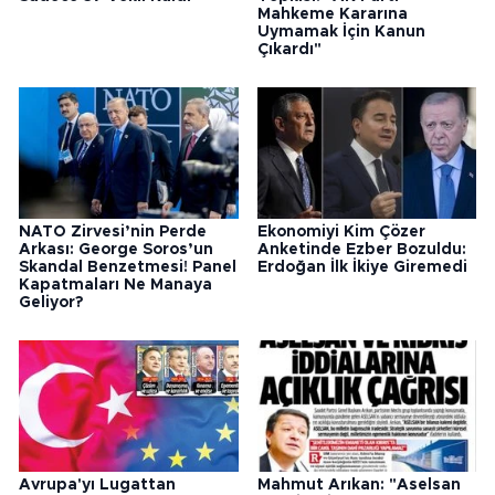
Mahkeme Kararına
Uymamak İçin Kanun
Çıkardı"
NATO Zirvesi’nin Perde
Ekonomiyi Kim Çözer
Arkası: George Soros’un
Anketinde Ezber Bozuldu:
Skandal Benzetmesi! Panel
Erdoğan İlk İkiye Giremedi
Kapatmaları Ne Manaya
Geliyor?
Avrupa'yı Lugattan
Mahmut Arıkan: "Aselsan