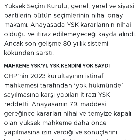
MEDYA KÖŞESİ
Yüksek Seçim Kurulu, genel, yerel ve siyasi
partilerin bütün seçimlerinin nihai onay
FOTO GALERİ
makamı. Anayasada YSK kararlarının nihai
olduğu ve itiraz edilemeyeceği kayda alındı.
VİDEOLAR
Ancak son gelişme 80 yıllık sistemi
ALINTI YAZARLAR
kökünden sarstı.
SOSYAL MEDYA
MAHKEME YSK’YI, YSK KENDİNİ YOK SAYDI
CHP’nin 2023 kurultayının istinaf
mahkemesi tarafından ‘yok hükmünde’
sayılmasına karşı yapılan itirazı YSK
reddetti. Anayasanın 79. maddesi
gereğince kararları nihai ve temyize kapalı
olan yüksek mahkeme daha önce
yapılmasına izin verdiği ve sonuçlarını