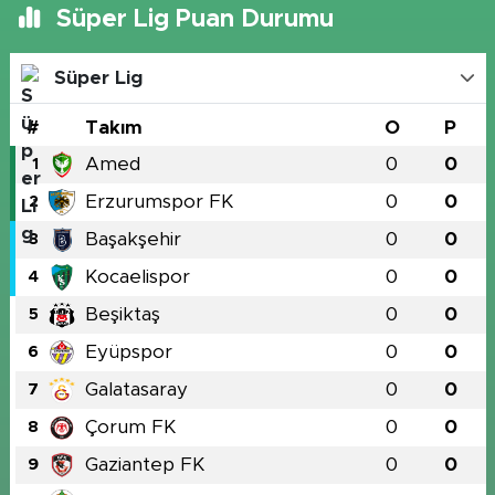
Süper Lig Puan Durumu
Süper Lig
#
Takım
O
P
Amed
0
0
1
Erzurumspor FK
0
0
2
Başakşehir
0
0
3
Kocaelispor
0
0
4
Beşiktaş
0
0
5
Eyüpspor
0
0
6
Galatasaray
0
0
7
Çorum FK
0
0
8
Gaziantep FK
0
0
9