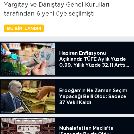
Yargıtay ve Danıştay Genel Kurulları
tarafından 6 yeni üye seçilmişti
BU BIR İLANDIR
Haziran Enflasyonu
Açıklandı: TÜFE Aylık Yüzde
0,99, Yıllık Yüzde 32,11 Arttı,
ENSAG: Tüfe 1.94 Yıllık Yüzde
51.49
Erdoğan'ın Ne Zaman Seçim
Yapacağı Belli Oldu: Sadece
37 Vekil Kaldı
Muhalefetten Meclis'te