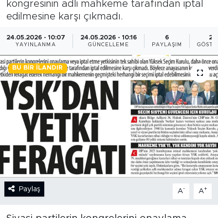
kongresinin adli mahkeme tarafından iptal
edilmesine karşı çıkmadı.
BİLİM-TEKNOLOJİ
24.05.2026 - 10:07
24.05.2026 - 10:16
6
28
RÖPÖRTAJ
YAYINLANMA
GÜNCELLEME
PAYLAŞIM
GÖSTE
ANALİZ
BU BIR İLANDIR
NOSTALJİ
KULİS
YAZARLAR
DİNİ
Paylaş
-
+
POLİTİKA
A
A
EKONOMİ