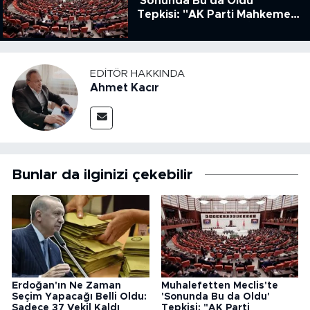
'Sonunda Bu da Oldu'
Tepkisi: "AK Parti Mahkeme
Kararına Uymamak İçin
Kanun Çıkardı"
EDITÖR HAKKINDA
Ahmet Kacır
Bunlar da ilginizi çekebilir
Erdoğan'ın Ne Zaman
Muhalefetten Meclis'te
Seçim Yapacağı Belli Oldu:
'Sonunda Bu da Oldu'
Sadece 37 Vekil Kaldı
Tepkisi: "AK Parti