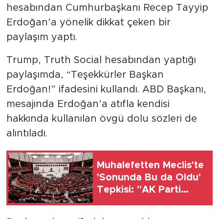
MEDYA KÖŞESİ
hesabından Cumhurbaşkanı Recep Tayyip
Erdoğan’a yönelik dikkat çeken bir
FOTO GALERİ
paylaşım yaptı.
VİDEOLAR
Trump, Truth Social hesabından yaptığı
paylaşımda, “Teşekkürler Başkan
ALINTI YAZARLAR
Erdoğan!” ifadesini kullandı. ABD Başkanı,
SOSYAL MEDYA
mesajında Erdoğan’a atıfla kendisi
hakkında kullanılan övgü dolu sözleri de
alıntıladı.
Muhalefetten Meclis'te
'Sonunda Bu da Oldu'
Tepkisi: "AK Parti
Mahkeme Kararına
Uymamak İçin Kanun