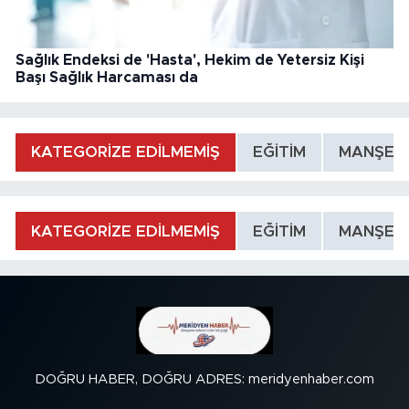
Sağlık Endeksi de 'Hasta', Hekim de Yetersiz Kişi
Başı Sağlık Harcaması da
KATEGORİZE EDİLMEMİŞ
EĞİTİM
MANŞET
KATEGORİZE EDİLMEMİŞ
EĞİTİM
MANŞET
DOĞRU HABER, DOĞRU ADRES: meridyenhaber.com