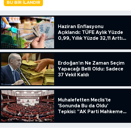
BU BIR İLANDIR
Haziran Enflasyonu
Açıklandı: TÜFE Aylık Yüzde
0,99, Yıllık Yüzde 32,11 Arttı,
ENSAG: Tüfe 1.94 Yıllık Yüzde
51.49
Erdoğan'ın Ne Zaman Seçim
Yapacağı Belli Oldu: Sadece
37 Vekil Kaldı
Muhalefetten Meclis'te
'Sonunda Bu da Oldu'
Tepkisi: "AK Parti Mahkeme
Kararına Uymamak İçin
Kanun Çıkardı"