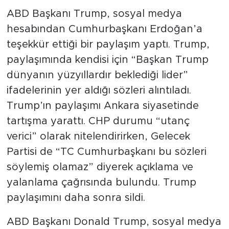
ABD Başkanı Trump, sosyal medya
SPOR
hesabından Cumhurbaşkanı Erdoğan’a
teşekkür ettiği bir paylaşım yaptı. Trump,
KÜLTÜR SANAT
paylaşımında kendisi için “Başkan Trump
dünyanın yüzyıllardır beklediği lider”
YAŞAM
ifadelerinin yer aldığı sözleri alıntıladı.
TARİHTEN GÜNÜMÜZE
Trump’ın paylaşımı Ankara siyasetinde
tartışma yarattı. CHP durumu “utanç
TARİH
verici” olarak nitelendirirken, Gelecek
Partisi de “TC Cumhurbaşkanı bu sözleri
KADIN
söylemiş olamaz” diyerek açıklama ve
SAĞLIK
yalanlama çağrısında bulundu. Trump
paylaşımını daha sonra sildi.
SİYASET
ABD Başkanı Donald Trump, sosyal medya