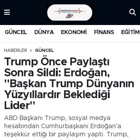
KATEGORİZE EDİLMEMİŞ
Nöbetçi Eczaneler
GÜNCEL
DÜNYA
EKONOMİ
FİNANS
EĞİTİM
EĞİTİM
Hava Durumu
HABERLER
GÜNCEL
MANŞET
İstanbul Namaz Vakitleri
Trump Önce Paylaştı
Sonra Sildi: Erdoğan,
MEDYA
Trafik Durumu
"Başkan Trump Dünyanın
FİNANS
Süper Lig Puan Durumu ve Fikstür
Yüzyıllardır Beklediği
Lider"
DÜNYA
Tüm Manşetler
ABD Başkanı Trump, sosyal medya
GÜNCEL
Son Dakika Haberleri
hesabından Cumhurbaşkanı Erdoğan’a
teşekkür ettiği bir paylaşım yaptı. Trump,
KARİKATÜR
Haber Arşivi