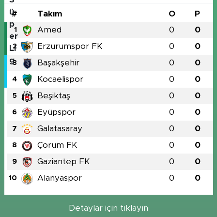
#
Takım
O
P
Amed
0
0
1
Erzurumspor FK
0
0
2
Başakşehir
0
0
3
Kocaelispor
0
0
4
Beşiktaş
0
0
5
Eyüpspor
0
0
6
Galatasaray
0
0
7
Çorum FK
0
0
8
Gaziantep FK
0
0
9
Alanyaspor
0
0
10
Detaylar için tıklayın