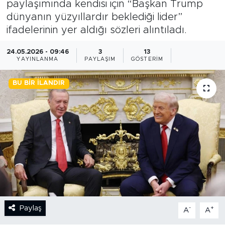
paylaşımında kendisi için “Başkan Trump
dünyanın yüzyıllardır beklediği lider”
BİLİM-TEKNOLOJİ
ifadelerinin yer aldığı sözleri alıntıladı.
RÖPÖRTAJ
24.05.2026 - 09:46
3
13
YAYINLANMA
PAYLAŞIM
GÖSTERIM
ANALİZ
BU BIR İLANDIR
NOSTALJİ
KULİS
YAZARLAR
DİNİ
POLİTİKA
Paylaş
-
+
A
A
EKONOMİ