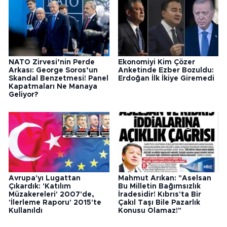
NATO Zirvesi’nin Perde
Ekonomiyi Kim Çözer
Arkası: George Soros’un
Anketinde Ezber Bozuldu:
Skandal Benzetmesi! Panel
Erdoğan İlk İkiye Giremedi
Kapatmaları Ne Manaya
Geliyor?
Avrupa'yı Lugattan
Mahmut Arıkan: "Aselsan
Çıkardık: 'Katılım
Bu Milletin Bağımsızlık
Müzakereleri' 2007'de,
İradesidir! Kıbrıs'ta Bir
'İlerleme Raporu' 2015'te
Çakıl Taşı Bile Pazarlık
Kullanıldı
Konusu Olamaz!"