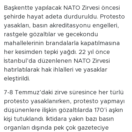
Başkentte yapılacak NATO Zirvesi öncesi
SPOR
şehirde hayat adeta durduruldu. Protesto
yasakları, basın akreditasyonu engelleri,
KÜLTÜR SANAT
rastgele gözaltılar ve gecekondu
mahallelerinin brandalarla kapatılmasına
YAŞAM
her kesimden tepki yağdı. 22 yıl önce
TARİHTEN GÜNÜMÜZE
İstanbul’da düzenlenen NATO Zirvesi
hatırlatılarak hak ihlalleri ve yasaklar
TARİH
eleştirildi.
KADIN
7-8 Temmuz’daki zirve süresince her türlü
protesto yasaklanırken, protesto yapmayı
SAĞLIK
düşünenlere ilişkin gözaltılarda 170’i aşkın
kişi tutuklandı. İktidara yakın bazı basın
SİYASET
organları dışında pek çok gazeteciye