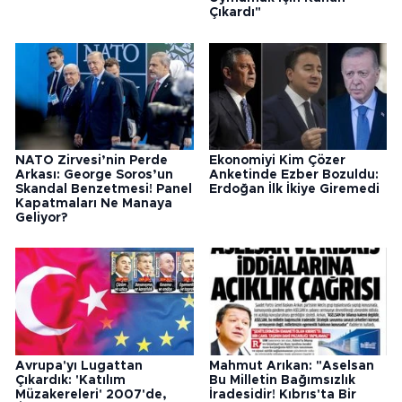
Çıkardı"
NATO Zirvesi’nin Perde
Ekonomiyi Kim Çözer
Arkası: George Soros’un
Anketinde Ezber Bozuldu:
Skandal Benzetmesi! Panel
Erdoğan İlk İkiye Giremedi
Kapatmaları Ne Manaya
Geliyor?
Avrupa'yı Lugattan
Mahmut Arıkan: "Aselsan
Çıkardık: 'Katılım
Bu Milletin Bağımsızlık
Müzakereleri' 2007'de,
İradesidir! Kıbrıs'ta Bir