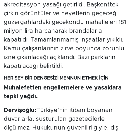
MEDYA KÖŞESİ
akreditasyon yasağı getirildi. Başkentteki
çirkin görüntüler ve heyetlerin geçeceği
FOTO GALERİ
güzergahlardaki gecekondu mahalleleri 181
milyon lira harcanarak brandalarla
VİDEOLAR
kapatıldı. Tamamlanmamış inşaatlar yıkıldı.
ALINTI YAZARLAR
Kamu çalışanlarının zirve boyunca zorunlu
izne çıkarılacağı açıklandı. Bazı parkların
SOSYAL MEDYA
kapatılacağı belirtildi.
HER ŞEY BİR DENGESİZİ MEMNUN ETMEK İÇİN
Muhalefetten engellemelere ve yasaklara
tepki yağdı.
Dervişoğlu:
Türkiye’nin itibarı boyanan
duvarlarla, susturulan gazetecilerle
ölçülmez. Hukukunun güvenilirliğiyle, dış