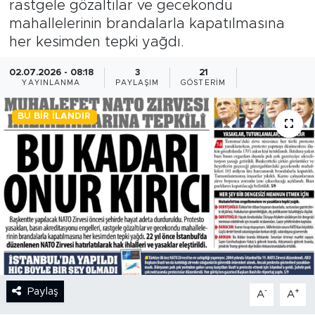
rastgele gözaltılar ve gecekondu
mahallelerinin brandalarla kapatılmasına
BİLİM-TEKNOLOJİ
her kesimden tepki yağdı.
RÖPÖRTAJ
02.07.2026 - 08:18
3
21
YAYINLANMA
PAYLAŞIM
GÖSTERIM
ANALİZ
BU BIR İLANDIR
NOSTALJİ
KULİS
YAZARLAR
DİNİ
POLİTİKA
Paylaş
-
+
A
A
EKONOMİ