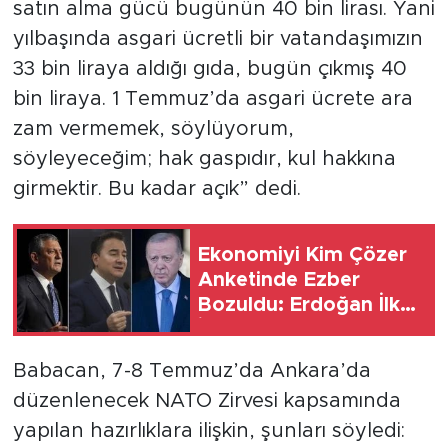
satın alma gücü bugünün 40 bin lirası. Yani
yılbaşında asgari ücretli bir vatandaşımızın
33 bin liraya aldığı gıda, bugün çıkmış 40
bin liraya. 1 Temmuz’da asgari ücrete ara
zam vermemek, söylüyorum,
söyleyeceğim; hak gaspıdır, kul hakkına
girmektir. Bu kadar açık” dedi.
Ekonomiyi Kim Çözer
Anketinde Ezber
Bozuldu: Erdoğan İlk
İkiye Giremedi
Babacan, 7-8 Temmuz’da Ankara’da
düzenlenecek NATO Zirvesi kapsamında
yapılan hazırlıklara ilişkin, şunları söyledi: