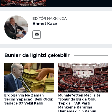
Kararına Uymamak İçin
Kanun Çıkardı"
EDITÖR HAKKINDA
Ahmet Kacır
Bunlar da ilginizi çekebilir
Erdoğan'ın Ne Zaman
Muhalefetten Meclis'te
Seçim Yapacağı Belli Oldu:
'Sonunda Bu da Oldu'
Sadece 37 Vekil Kaldı
Tepkisi: "AK Parti
Mahkeme Kararına
Uymamak İçin Kanun