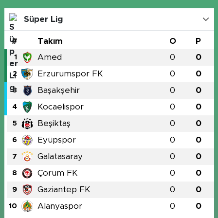
Süper Lig
#
Takım
O
P
Amed
0
0
1
Erzurumspor FK
0
0
2
Başakşehir
0
0
3
Kocaelispor
0
0
4
Beşiktaş
0
0
5
Eyüpspor
0
0
6
Galatasaray
0
0
7
Çorum FK
0
0
8
Gaziantep FK
0
0
9
Alanyaspor
0
0
10