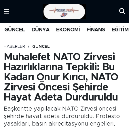
KATEGORİZE EDİLMEMİŞ
Nöbetçi Eczaneler
GÜNCEL
DÜNYA
EKONOMİ
FİNANS
EĞİTİM
EĞİTİM
Hava Durumu
HABERLER
GÜNCEL
MANŞET
İstanbul Namaz Vakitleri
Muhalefet NATO Zirvesi
Hazırlıklarına Tepkili: Bu
MEDYA
Trafik Durumu
Kadarı Onur Kırıcı, NATO
FİNANS
Süper Lig Puan Durumu ve Fikstür
Zirvesi Öncesi Şehirde
Hayat Adeta Durduruldu
DÜNYA
Tüm Manşetler
Başkentte yapılacak NATO Zirvesi öncesi
GÜNCEL
Son Dakika Haberleri
şehirde hayat adeta durduruldu. Protesto
yasakları, basın akreditasyonu engelleri,
KARİKATÜR
Haber Arşivi