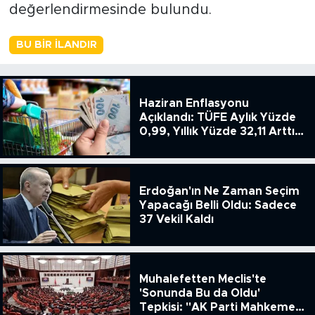
değerlendirmesinde bulundu.
BU BIR İLANDIR
Haziran Enflasyonu
Açıklandı: TÜFE Aylık Yüzde
0,99, Yıllık Yüzde 32,11 Arttı,
ENSAG: Tüfe 1.94 Yıllık Yüzde
51.49
Erdoğan'ın Ne Zaman Seçim
Yapacağı Belli Oldu: Sadece
37 Vekil Kaldı
Muhalefetten Meclis'te
'Sonunda Bu da Oldu'
Tepkisi: "AK Parti Mahkeme