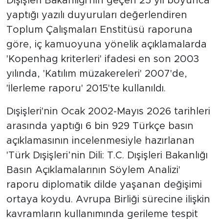
Dışişleri Bakanlığı'nın geçen 25 yıl boyunca
yaptığı yazılı duyuruları değerlendiren
SPOR
Toplum Çalışmaları Enstitüsü raporuna
göre, iç kamuoyuna yönelik açıklamalarda
KÜLTÜR SANAT
'Kopenhag kriterleri' ifadesi en son 2003
YAŞAM
yılında, 'Katılım müzakereleri' 2007'de,
'İlerleme raporu' 2015'te kullanıldı.
TARİHTEN GÜNÜMÜZE
Dışişleri'nin Ocak 2002-Mayıs 2026 tarihleri
TARİH
arasında yaptığı 6 bin 929 Türkçe basın
açıklamasının incelenmesiyle hazırlanan
KADIN
'Türk Dışişleri’nin Dili: T.C. Dışişleri Bakanlığı
Basın Açıklamalarının Söylem Analizi'
SAĞLIK
raporu diplomatik dilde yaşanan değişimi
SİYASET
ortaya koydu. Avrupa Birliği sürecine ilişkin
kavramların kullanımında gerileme tespit