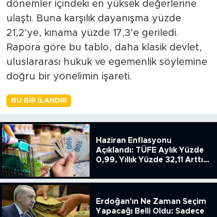
dönemler içindeki en yüksek değerlerine
ulaştı. Buna karşılık dayanışma yüzde
21,2’ye, kınama yüzde 17,3’e geriledi.
Rapora göre bu tablo, daha klasik devlet,
uluslararası hukuk ve egemenlik söylemine
doğru bir yönelimin işareti.
BU BIR İLANDIR
Haziran Enflasyonu
Açıklandı: TÜFE Aylık Yüzde
0,99, Yıllık Yüzde 32,11 Arttı,
ENSAG: Tüfe 1.94 Yıllık Yüzde
51.49
Erdoğan'ın Ne Zaman Seçim
Yapacağı Belli Oldu: Sadece