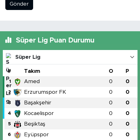
Gönder
Süper Lig Puan Durumu
Süper Lig
#
Takım
O
P
Amed
0
0
1
Erzurumspor FK
0
0
2
Başakşehir
0
0
3
Kocaelispor
0
0
4
Beşiktaş
0
0
5
Eyüpspor
0
0
6