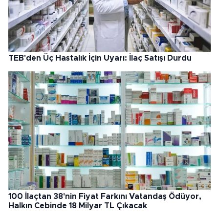
TEB'den Üç Hastalık İçin Uyarı: İlaç Satışı Durdu
100 İlaçtan 38'nin Fiyat Farkını Vatandaş Ödüyor,
Halkın Cebinde 18 Milyar TL Çıkacak