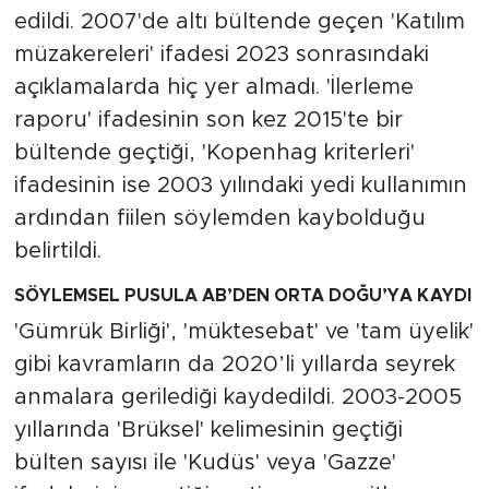
MEDYA KÖŞESİ
edildi. 2007'de altı bültende geçen 'Katılım
müzakereleri' ifadesi 2023 sonrasındaki
FOTO GALERİ
açıklamalarda hiç yer almadı. 'İlerleme
raporu' ifadesinin son kez 2015'te bir
VİDEOLAR
bültende geçtiği, 'Kopenhag kriterleri'
ALINTI YAZARLAR
ifadesinin ise 2003 yılındaki yedi kullanımın
ardından fiilen söylemden kaybolduğu
SOSYAL MEDYA
belirtildi.
SÖYLEMSEL PUSULA AB’DEN ORTA DOĞU’YA KAYDI
'Gümrük Birliği', 'müktesebat' ve 'tam üyelik'
gibi kavramların da 2020’li yıllarda seyrek
anmalara gerilediği kaydedildi. 2003-2005
yıllarında 'Brüksel' kelimesinin geçtiği
bülten sayısı ile 'Kudüs' veya 'Gazze'