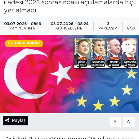
ifadesi 2023 sonrasındaki açıklamalarda hiç
yer almadı.
BİLİM-TEKNOLOJİ
03.07.2026 - 08:16
03.07.2026 - 08:24
3
1
RÖPÖRTAJ
YAYINLANMA
GÜNCELLEME
PAYLAŞIM
GÖST
ANALİZ
BU BIR İLANDIR
NOSTALJİ
KULİS
YAZARLAR
DİNİ
Paylaş
-
+
POLİTİKA
A
A
EKONOMİ