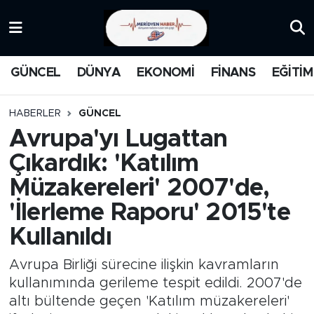
KATEGORİZE EDİLMEMİŞ
Nöbetçi Eczaneler
GÜNCEL
DÜNYA
EKONOMİ
FİNANS
EĞİTİM
EĞİTİM
Hava Durumu
HABERLER
GÜNCEL
MANŞET
İstanbul Namaz Vakitleri
Avrupa'yı Lugattan
Çıkardık: 'Katılım
MEDYA
Trafik Durumu
Müzakereleri' 2007'de,
FİNANS
Süper Lig Puan Durumu ve Fikstür
'İlerleme Raporu' 2015'te
Kullanıldı
DÜNYA
Tüm Manşetler
Avrupa Birliği sürecine ilişkin kavramların
GÜNCEL
Son Dakika Haberleri
kullanımında gerileme tespit edildi. 2007'de
altı bültende geçen 'Katılım müzakereleri'
KARİKATÜR
Haber Arşivi