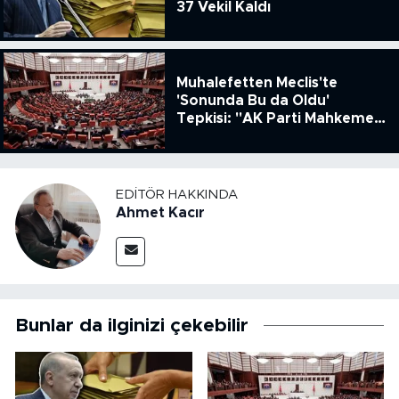
37 Vekil Kaldı
Muhalefetten Meclis'te
'Sonunda Bu da Oldu'
Tepkisi: "AK Parti Mahkeme
Kararına Uymamak İçin
Kanun Çıkardı"
EDITÖR HAKKINDA
Ahmet Kacır
Bunlar da ilginizi çekebilir