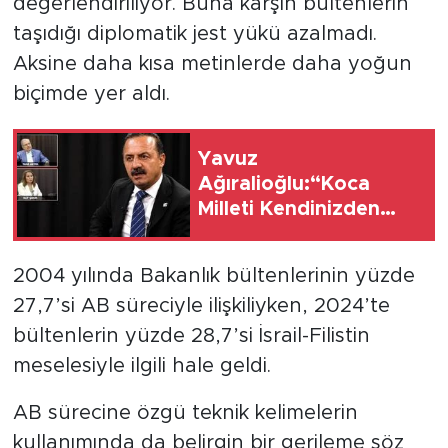
değerlendiriliyor. Buna karşın bültenlerin
taşıdığı diplomatik jest yükü azalmadı.
Aksine daha kısa metinlerde daha yoğun
biçimde yer aldı.
Yavuz
Ağıralioğlu:“Koca
Milleti Kendinizden
Korkar Hale Getirdiniz,
Siz Kimsiniz ki Millet
2004 yılında Bakanlık bültenlerinin yüzde
Sizden Korkuyor?''
27,7’si AB süreciyle ilişkiliyken, 2024’te
bültenlerin yüzde 28,7’si İsrail-Filistin
meselesiyle ilgili hale geldi.
AB sürecine özgü teknik kelimelerin
kullanımında da belirgin bir gerileme söz