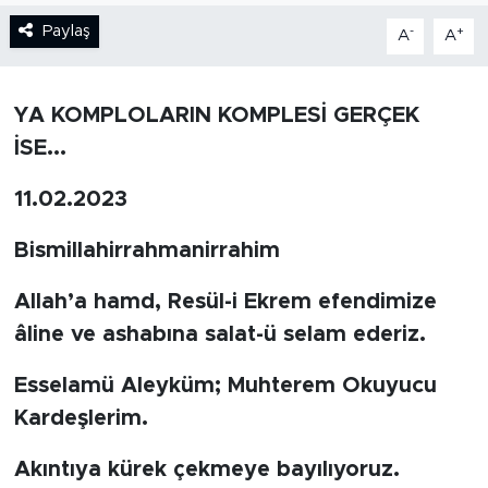
Paylaş
-
+
A
A
BİLİM-TEKNOLOJİ
RÖPÖRTAJ
YA KOMPLOLARIN KOMPLESİ GERÇEK
İSE...
ANALİZ
11.02.2023
NOSTALJİ
Bismillahirrahmanirrahim
KULİS
Allah’a hamd, Resül-i Ekrem efendimize
YAZARLAR
âline ve ashabına salat-ü selam ederiz.
DİNİ
Esselamü Aleyküm; Muhterem Okuyucu
Kardeşlerim.
POLİTİKA
Akıntıya kürek çekmeye bayılıyoruz.
EKONOMİ