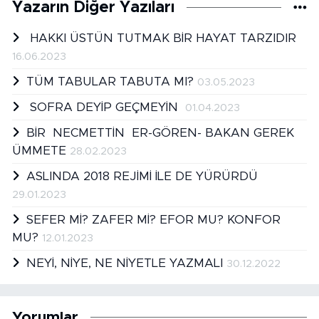
Yazarın Diğer Yazıları
HAKKI ÜSTÜN TUTMAK BİR HAYAT TARZIDIR
16.06.2023
TÜM TABULAR TABUTA MI?
03.05.2023
SOFRA DEYİP GEÇMEYİN
01.04.2023
BİR NECMETTİN ER-GÖREN- BAKAN GEREK
ÜMMETE
28.02.2023
ASLINDA 2018 REJİMİ İLE DE YÜRÜRDÜ
29.01.2023
SEFER Mİ? ZAFER Mİ? EFOR MU? KONFOR
MU?
12.01.2023
NEYİ, NİYE, NE NİYETLE YAZMALI
30.12.2022
Yorumlar