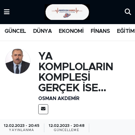
KATEGORİZE EDİLMEMİŞ
Nöbetçi Eczaneler
GÜNCEL
DÜNYA
EKONOMİ
FİNANS
EĞİTİM
EĞİTİM
Hava Durumu
MANŞET
İstanbul Namaz Vakitleri
YA
KOMPLOLARIN
MEDYA
Trafik Durumu
KOMPLESİ
FİNANS
Süper Lig Puan Durumu ve Fikstür
GERÇEK İSE...
OSMAN AKDEMIR
DÜNYA
Tüm Manşetler
GÜNCEL
Son Dakika Haberleri
12.02.2023 - 20:45
12.02.2023 - 20:48
KARİKATÜR
Haber Arşivi
YAYINLANMA
GÜNCELLEME