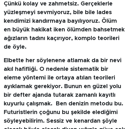
Çünkü kolay ve zahmetsiz. Gerçeklerle
yüzleşmeyi sevmiyoruz, bile bile lades
SPOR
kendimizi kandırmaya bayılıyoruz. Ölüm
KÜLTÜR SANAT
en büyük hakikat iken ölümden bahsetmek
ağızların tadını kaçırıyor, komplo teorileri
YAŞAM
de öyle.
TARİHTEN GÜNÜMÜZE
Elbette her söylenene atlamak da bir nevi
akıl hafifliği. O nedenle sistematik bir
TARİH
eleme yöntemi ile ortaya atılan teorileri
ayıklamak gerekiyor. Bunun en güzel yolu
KADIN
bir defter ajanda tutarak zamanlı kayıtlı
SAĞLIK
kuyurlu çalışmak. Ben denizin metodu bu.
Futuristlerin çoğunu bu şekilde elediğimi
SİYASET
söyleyebilirim. Sessiz ve kenardan şöyle