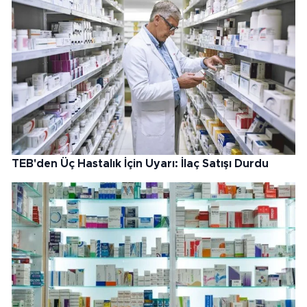
TEB'den Üç Hastalık İçin Uyarı: İlaç Satışı Durdu