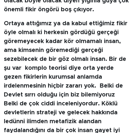
olacak böyle olacak diyen yığınla güya çok
MEDYA KÖŞESİ
önemli fikir öngörü boş çıkıyor.
FOTO GALERİ
Ortaya attığımız ya da kabul ettiğimiz fikir
öyle olmalı ki herkesin gördüğü gerçeği
VİDEOLAR
göremeyecek kadar kör olmamalı insan,
ALINTI YAZARLAR
ama kimsenin göremediği gerçeği
sezebilecek de bir göz olmalı insan. Bir de
SOSYAL MEDYA
şu var komplo teorisi diye orta yerde
gezen fikirlerin kurumsal anlamda
irdelenmesinin hiçbir zararı yok. Belki de
Devlet sırrı olduğu için biz bilemiyoruz
Belki de çok ciddi inceleniyordur. Köklü
devletlerin strateji ve gelecek hakkında
ledünni ilimden metafizik alandan
faydalandığını da bir çok insan gayet iyi