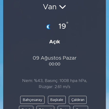
Van
BİLİM-TEKNOLOJİ
RÖPÖRTAJ
°
19
ANALİZ
Açık
NOSTALJİ
09 Ağustos Pazar
KULİS
00:00
YAZARLAR
Nem: %43, Basınç: 1008 hpa hPa,
DİNİ
Rüzgar: 2.61 m/s
POLİTİKA
Bahçesaray
Başkale
Çaldıran
EKONOMİ