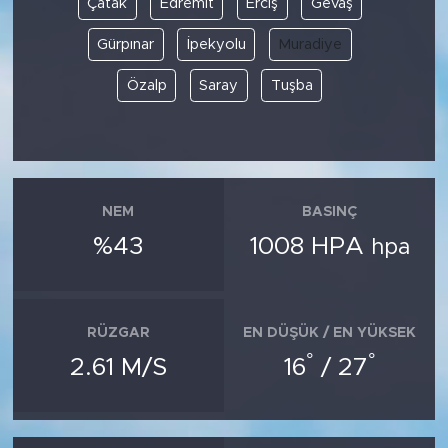
Çatak
Edremit
Erciş
Gevaş
Gürpınar
İpekyolu
Muradiye
SPOR
Özalp
Saray
Tuşba
KÜLTÜR SANAT
YAŞAM
TARİHTEN GÜNÜMÜZE
NEM
BASINÇ
%43
1008 HPA
hpa
TARİH
KADIN
RÜZGAR
EN DÜŞÜK / EN YÜKSEK
SAĞLIK
°
°
2.61 M/S
16
/ 27
SİYASET