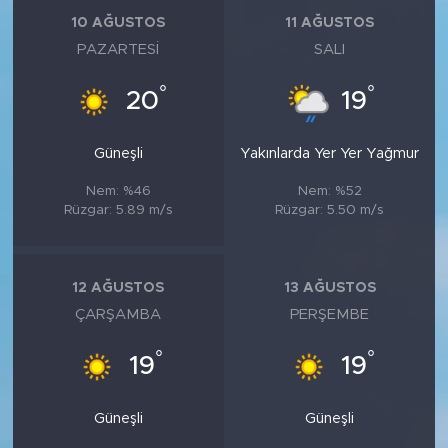
MEDYA KÖŞESİ
10 AĞUSTOS
11 AĞUSTOS
PAZARTESI
SALI
FOTO GALERİ
°
°
20
19
VİDEOLAR
Güneşli
Yakınlarda Yer Yer Yağmur
ALINTI YAZARLAR
Nem: %46
Nem: %52
SOSYAL MEDYA
Rüzgar: 5.89 m/s
Rüzgar: 5.50 m/s
12 AĞUSTOS
13 AĞUSTOS
ÇARŞAMBA
PERŞEMBE
°
°
19
19
Güneşli
Güneşli