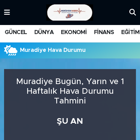
KATEGORİZE EDİLMEMİŞ
Nöbetçi Eczaneler
GÜNCEL
DÜNYA
EKONOMİ
FİNANS
EĞİTİM
EĞİTİM
Hava Durumu
Muradiye Hava Durumu
MANŞET
İstanbul Namaz Vakitleri
MEDYA
Trafik Durumu
Muradiye Bugün, Yarın ve 1
FİNANS
Süper Lig Puan Durumu ve Fikstür
Haftalık Hava Durumu
Tahmini
DÜNYA
Tüm Manşetler
GÜNCEL
Son Dakika Haberleri
ŞU AN
KARİKATÜR
Haber Arşivi