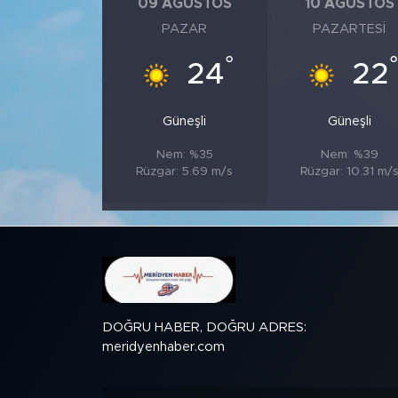
09 AĞUSTOS
10 AĞUSTOS
PAZAR
PAZARTESI
SPOR
°
24
22
KÜLTÜR SANAT
Güneşli
Güneşli
YAŞAM
Nem: %35
Nem: %39
Rüzgar: 5.69 m/s
Rüzgar: 10.31 m/
TARİHTEN GÜNÜMÜZE
TARİH
KADIN
SAĞLIK
DOĞRU HABER, DOĞRU ADRES:
meridyenhaber.com
SİYASET