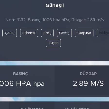
Güneşli
Nem: %32, Basınç: 1006 hpa hPa, Rüzgar: 2.89 m/s
Çatak
Edremit
Erciş
Gevaş
Gürpınar
İpeky
Tuşba
BASINÇ
RÜZGAR
1006 HPA
2.89 M/S
hpa