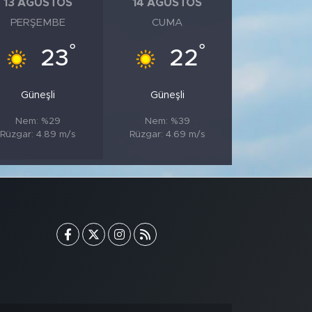
13 AĞUSTOS
14 AĞUSTOS
PERŞEMBE
CUMA
°
°
23
22
Güneşli
Güneşli
Nem: %29
Nem: %39
Rüzgar: 4.89 m/s
Rüzgar: 4.69 m/s