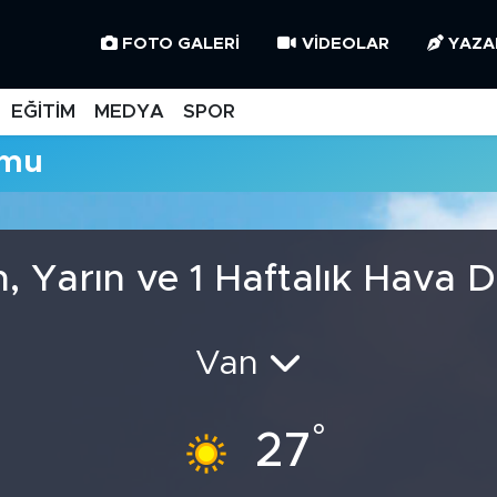
FOTO GALERI
VIDEOLAR
YAZA
EĞİTİM
MEDYA
SPOR
umu
, Yarın ve 1 Haftalık Hava
Van
°
27