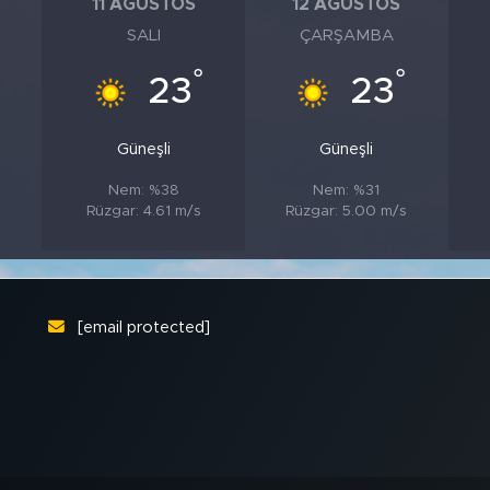
11 AĞUSTOS
12 AĞUSTOS
SALI
ÇARŞAMBA
°
°
°
23
23
Güneşli
Güneşli
Nem: %38
Nem: %31
s
Rüzgar: 4.61 m/s
Rüzgar: 5.00 m/s
[email protected]