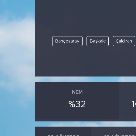
BİLİM-TEKNOLOJİ
RÖPÖRTAJ
Bahçesaray
Başkale
Çaldıran
ANALİZ
NOSTALJİ
KULİS
YAZARLAR
NEM
%32
DİNİ
POLİTİKA
EKONOMİ