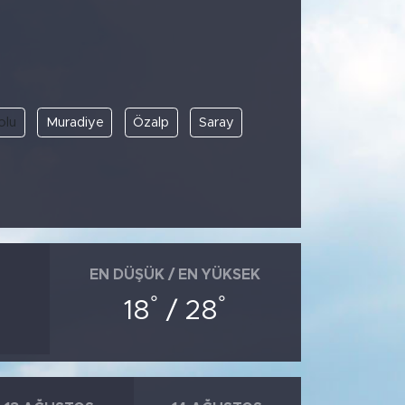
olu
Muradiye
Özalp
Saray
EN DÜŞÜK / EN YÜKSEK
°
°
18
/ 28