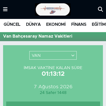
KATEGORİZE EDİLMEMİŞ
Nöbetçi Eczaneler
GÜNCEL
DÜNYA
EKONOMİ
FİNANS
EĞİTİM
EĞİTİM
Hava Durumu
Van Bahçesaray Namaz Vakitleri
MANŞET
İstanbul Namaz Vakitleri
MEDYA
Trafik Durumu
VAN
FİNANS
Süper Lig Puan Durumu ve Fikstür
İMSAK VAKTINE KALAN SÜRE
01:13:12
DÜNYA
Tüm Manşetler
7 Ağustos 2026
GÜNCEL
Son Dakika Haberleri
24 Safer 1448
KARİKATÜR
Haber Arşivi