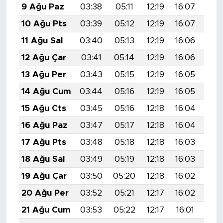
9 Ağu Paz
03:38
05:11
12:19
16:07
19:
10 Ağu Pts
03:39
05:12
12:19
16:07
19:
11 Ağu Sal
03:40
05:13
12:19
16:06
19:
12 Ağu Çar
03:41
05:14
12:19
16:06
19:
13 Ağu Per
03:43
05:15
12:19
16:05
19:
14 Ağu Cum
03:44
05:16
12:19
16:05
19:
15 Ağu Cts
03:45
05:16
12:18
16:04
19:
16 Ağu Paz
03:47
05:17
12:18
16:04
19:
17 Ağu Pts
03:48
05:18
12:18
16:03
19:
18 Ağu Sal
03:49
05:19
12:18
16:03
19:
19 Ağu Çar
03:50
05:20
12:18
16:02
19:
20 Ağu Per
03:52
05:21
12:17
16:02
19:
21 Ağu Cum
03:53
05:22
12:17
16:01
19: