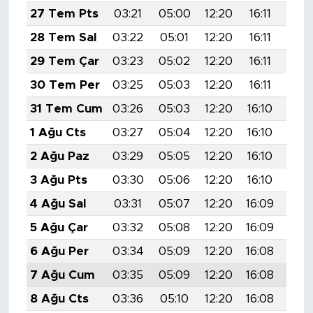
MEDYA KÖŞESİ
27 Tem Pts
03:21
05:00
12:20
16:11
19:
28 Tem Sal
03:22
05:01
12:20
16:11
19:
FOTO GALERİ
29 Tem Çar
03:23
05:02
12:20
16:11
19:
VİDEOLAR
30 Tem Per
03:25
05:03
12:20
16:11
19:
31 Tem Cum
03:26
05:03
12:20
16:10
19:
ALINTI YAZARLAR
1 Ağu Cts
03:27
05:04
12:20
16:10
19:
SOSYAL MEDYA
2 Ağu Paz
03:29
05:05
12:20
16:10
19:
3 Ağu Pts
03:30
05:06
12:20
16:10
19:
4 Ağu Sal
03:31
05:07
12:20
16:09
19:
5 Ağu Çar
03:32
05:08
12:20
16:09
19:
6 Ağu Per
03:34
05:09
12:20
16:08
19:
7 Ağu Cum
03:35
05:09
12:20
16:08
19:
8 Ağu Cts
03:36
05:10
12:20
16:08
19: