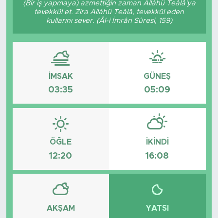
(Bir iş yapmaya) azmettiğin zaman Allâhü Teâlâ'ya
tevekkül et. Zira Allâhü Teâlâ, tevekkül eden
BİLİM-TEKNOLOJİ
kullarını sever. (Âl-i İmrân Sûresi, 159)
RÖPÖRTAJ
ANALİZ
İMSAK
GÜNEŞ
03:35
05:09
NOSTALJİ
KULİS
YAZARLAR
ÖĞLE
İKINDI
12:20
16:08
DİNİ
POLİTİKA
AKŞAM
YATSI
EKONOMİ