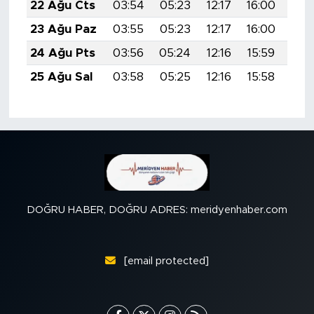
22 Ağu Cts
03:54
05:23
12:17
16:00
19:
23 Ağu Paz
03:55
05:23
12:17
16:00
19:
24 Ağu Pts
03:56
05:24
12:16
15:59
18:
25 Ağu Sal
03:58
05:25
12:16
15:58
18:
DOĞRU HABER, DOĞRU ADRES: meridyenhaber.com
[email protected]