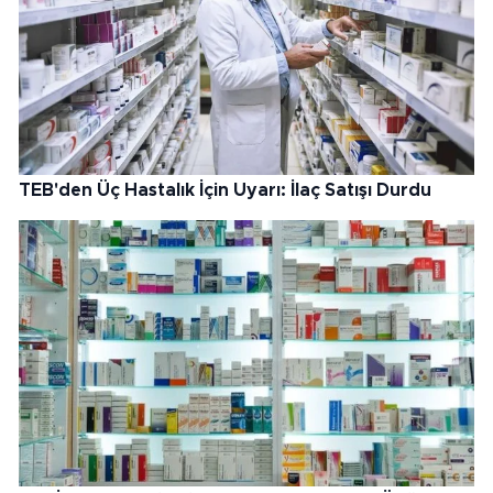
TEB'den Üç Hastalık İçin Uyarı: İlaç Satışı Durdu