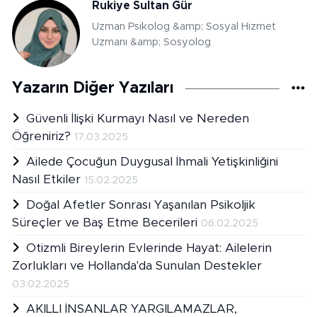
Rukiye Sultan Gür
Uzman Psikolog &amp; Sosyal Hizmet
Uzmanı &amp; Sosyolog
Yazarın Diğer Yazıları
Güvenli İlişki Kurmayı Nasıl ve Nereden
Öğreniriz?
17.03.2025
Ailede Çocuğun Duygusal İhmali Yetişkinliğini
Nasıl Etkiler
15.02.2025
Doğal Afetler Sonrası Yaşanılan Psikoljik
Süreçler ve Baş Etme Becerileri
06.02.2025
Otizmli Bireylerin Evlerinde Hayat: Ailelerin
Zorlukları ve Hollanda'da Sunulan Destekler
03.02.2025
AKILLI İNSANLAR YARGILAMAZLAR,