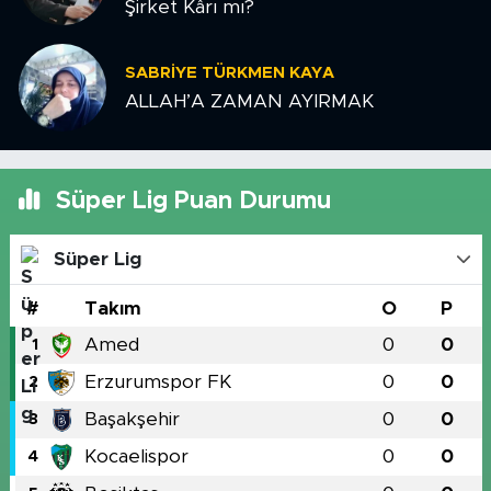
Şirket Kârı mı?
SABRIYE TÜRKMEN KAYA
ALLAH’A ZAMAN AYIRMAK
Süper Lig Puan Durumu
Süper Lig
#
Takım
O
P
Amed
0
0
1
Erzurumspor FK
0
0
2
Başakşehir
0
0
3
Kocaelispor
0
0
4