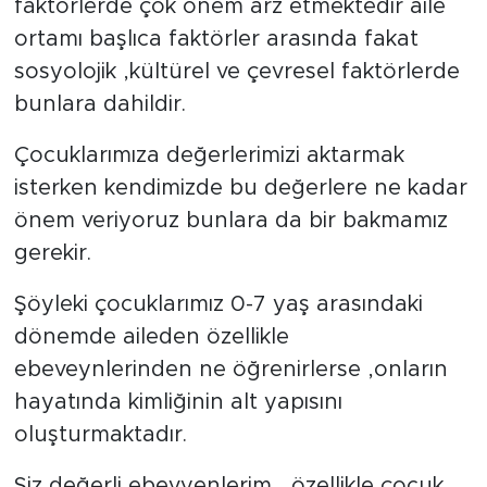
faktörlerde çok önem arz etmektedir aile
ortamı başlıca faktörler arasında fakat
SPOR
sosyolojik ,kültürel ve çevresel faktörlerde
bunlara dahildir.
KÜLTÜR SANAT
Çocuklarımıza değerlerimizi aktarmak
YAŞAM
isterken kendimizde bu değerlere ne kadar
TARİHTEN GÜNÜMÜZE
önem veriyoruz bunlara da bir bakmamız
gerekir.
TARİH
Şöyleki çocuklarımız 0-7 yaş arasındaki
KADIN
dönemde aileden özellikle
ebeveynlerinden ne öğrenirlerse ,onların
SAĞLIK
hayatında kimliğinin alt yapısını
oluşturmaktadır.
SİYASET
Siz değerli ebevyenlerim , özellikle çocuk