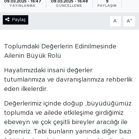
09.03.2025 - 16:47
09.03.2025 - 16:48
9
YAYINLANMA
GÜNCELLEME
PAYLAŞIM
BİLİM-TEKNOLOJİ
Paylaş
-
+
A
A
RÖPÖRTAJ
ANALİZ
Toplumdaki Değerlerin Edinilmesinde
Ailenin Büyük Rolü
NOSTALJİ
Hayatımızdaki insani değerler
KULİS
tutumlarımıza ve davranışlarımıza rehberlik
eden ilkelerdir.
YAZARLAR
Değerlerimiz içinde doğup ,büyüdüğümüz
DİNİ
toplumda ve ailede etkileşime girdiğimiz
ebeveyn ve çok çeşitli bireyler aracılığı ile
POLİTİKA
öğreniriz. Tabi bunların yanında diğer bazı
EKONOMİ