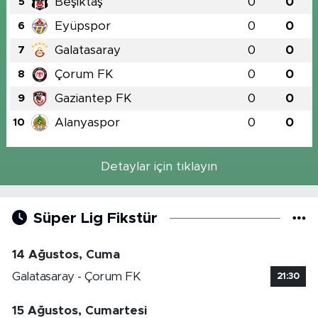
Beşiktaş
0
0
5
Eyüpspor
0
0
6
Galatasaray
0
0
7
Çorum FK
0
0
8
Gaziantep FK
0
0
9
Alanyaspor
0
0
10
Detaylar için tıklayın
Süper Lig Fikstür
14 Ağustos, Cuma
Galatasaray - Çorum FK
21:30
15 Ağustos, Cumartesi