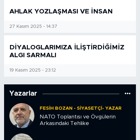
AHLAK YOZLAŞMASI VE İNSAN
SPOR
27 Kasım 2025 - 14:37
KÜLTÜR SANAT
YAŞAM
DİYALOGLARIMIZA İLİŞTİRDİĞİMİZ
ALGI SARMALI
TARİHTEN GÜNÜMÜZE
19 Kasım 2025 - 23:12
TARİH
Yazarlar
KADIN
FESIH BOZAN - SIYASETÇI- YAZAR
SAĞLIK
NATO Toplantısı ve Övgülerin
Arkasındaki Tehlike
SİYASET