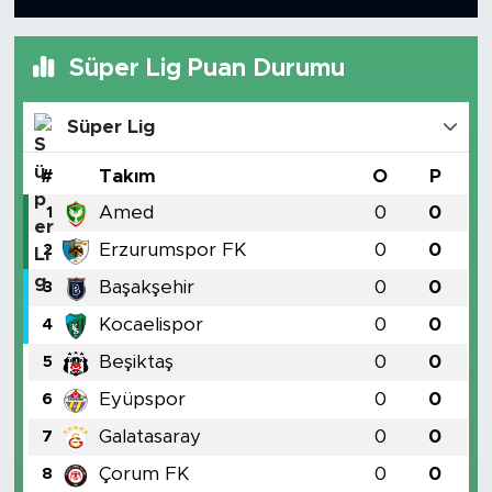
Süper Lig Puan Durumu
Süper Lig
#
Takım
O
P
Amed
0
0
1
Erzurumspor FK
0
0
2
Başakşehir
0
0
3
Kocaelispor
0
0
4
Beşiktaş
0
0
5
Eyüpspor
0
0
6
Galatasaray
0
0
7
Çorum FK
0
0
8