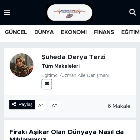
KATEGORİZE EDİLMEMİŞ
Nöbetçi Eczaneler
GÜNCEL
DÜNYA
EKONOMİ
FİNANS
EĞİTİM
EĞİTİM
Hava Durumu
MANŞET
İstanbul Namaz Vakitleri
Şuheda Derya Terzi
Tüm Makaleleri
MEDYA
Trafik Durumu
Eğitimci /Uzman Aile Danışmanı
FİNANS
Süper Lig Puan Durumu ve Fikstür
DÜNYA
Tüm Manşetler
Paylaş
-
+
6 Makale
A
A
GÜNCEL
Son Dakika Haberleri
Firakı Aşikar Olan Dünyaya Nasıl da
KARİKATÜR
Haber Arşivi
Mıhlanmışız