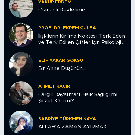
MEDYA KÖŞESİ
YAKUP ERDEM
Osmanlı Devletimiz
FOTO GALERİ
PROF. DR. EKREM ÇULFA
VİDEOLAR
İlişkilerin Kırılma Noktası: Terk Eden
ve Terk Edilen Çiftler İçin Psikolojik
ALINTI YAZARLAR
Yol Haritası
ELIF YAKAR GÖKSU
SOSYAL MEDYA
Bir Anne Düşünün...
AHMET KACIR
Cargill Dayatması: Halk Sağlığı mı,
Şirket Kârı mı?
SABRIYE TÜRKMEN KAYA
ALLAH’A ZAMAN AYIRMAK