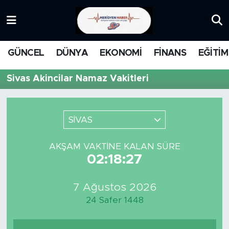
KATEGORİZE EDİLMEMİŞ
Nöbetçi Eczaneler
GÜNCEL
DÜNYA
EKONOMİ
FİNANS
EĞİTİM
EĞİTİM
Hava Durumu
Sivas Akincilar Namaz Vakitleri
MANŞET
İstanbul Namaz Vakitleri
MEDYA
Trafik Durumu
SİVAS
FİNANS
Süper Lig Puan Durumu ve Fikstür
AKŞAM VAKTINE KALAN SÜRE
02:18:27
DÜNYA
Tüm Manşetler
7 Ağustos 2026
GÜNCEL
Son Dakika Haberleri
24 Safer 1448
KARİKATÜR
Haber Arşivi