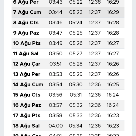
6 Ağu Per
03:43
05:22
12:38
16:29
19:
7 Ağu Cum
03:44
05:23
12:37
16:29
19:
8 Ağu Cts
03:46
05:24
12:37
16:28
19:
9 Ağu Paz
03:47
05:25
12:37
16:28
19:
10 Ağu Pts
03:49
05:26
12:37
16:27
19:
11 Ağu Sal
03:50
05:27
12:37
16:27
19:
12 Ağu Çar
03:51
05:28
12:37
16:26
19:
13 Ağu Per
03:53
05:29
12:37
16:26
19:
14 Ağu Cum
03:54
05:30
12:36
16:25
19:
15 Ağu Cts
03:56
05:31
12:36
16:24
19:
16 Ağu Paz
03:57
05:32
12:36
16:24
19:
17 Ağu Pts
03:58
05:33
12:36
16:23
19:
18 Ağu Sal
04:00
05:34
12:36
16:23
19: