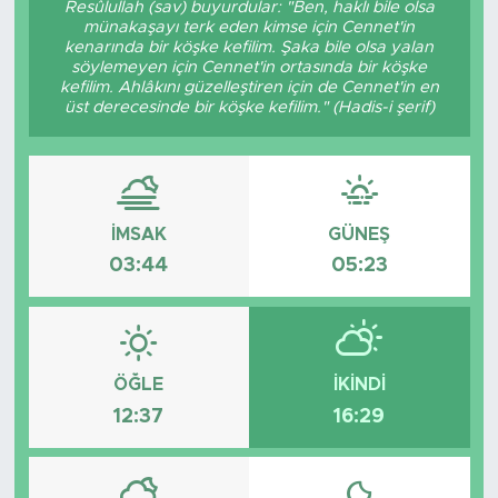
Resûlullah (sav) buyurdular: "Ben, haklı bile olsa
münakaşayı terk eden kimse için Cennet'in
BİLİM-TEKNOLOJİ
kenarında bir köşke kefilim. Şaka bile olsa yalan
söylemeyen için Cennet'in ortasında bir köşke
kefilim. Ahlâkını güzelleştiren için de Cennet'in en
RÖPÖRTAJ
üst derecesinde bir köşke kefilim." (Hadis-i şerif)
ANALİZ
NOSTALJİ
İMSAK
GÜNEŞ
03:44
05:23
KULİS
YAZARLAR
DİNİ
ÖĞLE
İKINDI
12:37
16:29
POLİTİKA
EKONOMİ