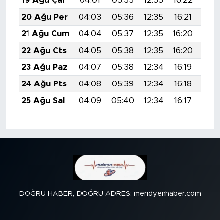
19 Ağu Çar
04:01
05:35
12:35
16:22
19:
20 Ağu Per
04:03
05:36
12:35
16:21
19:
21 Ağu Cum
04:04
05:37
12:35
16:20
19:
22 Ağu Cts
04:05
05:38
12:35
16:20
19:
23 Ağu Paz
04:07
05:38
12:34
16:19
19:
24 Ağu Pts
04:08
05:39
12:34
16:18
19:
25 Ağu Sal
04:09
05:40
12:34
16:17
19:
DOĞRU HABER, DOĞRU ADRES: meridyenhaber.com