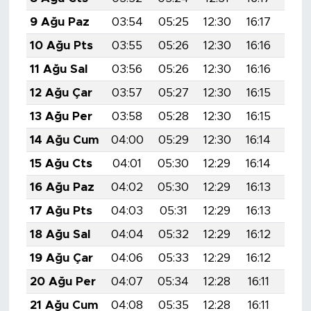
9 Ağu Paz
03:54
05:25
12:30
16:17
19:
10 Ağu Pts
03:55
05:26
12:30
16:16
19:
11 Ağu Sal
03:56
05:26
12:30
16:16
19:
12 Ağu Çar
03:57
05:27
12:30
16:15
19:
13 Ağu Per
03:58
05:28
12:30
16:15
19:
14 Ağu Cum
04:00
05:29
12:30
16:14
19:
15 Ağu Cts
04:01
05:30
12:29
16:14
19:
16 Ağu Paz
04:02
05:30
12:29
16:13
19:
17 Ağu Pts
04:03
05:31
12:29
16:13
19:
18 Ağu Sal
04:04
05:32
12:29
16:12
19:
19 Ağu Çar
04:06
05:33
12:29
16:12
19:
20 Ağu Per
04:07
05:34
12:28
16:11
19:
21 Ağu Cum
04:08
05:35
12:28
16:11
19: