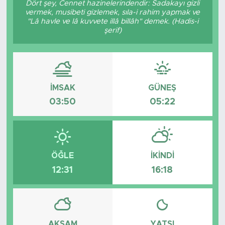
Dört şey, Cennet hazinelerindendir: Sadakayı gizli
vermek, musibeti gizlemek, sıla-i rahim yapmak ve
BİLİM-TEKNOLOJİ
"Lâ havle ve lâ kuvvete illâ billâh" demek. (Hadis-i
şerif)
RÖPÖRTAJ
ANALİZ
İMSAK
GÜNEŞ
NOSTALJİ
03:50
05:22
KULİS
YAZARLAR
ÖĞLE
İKINDI
12:31
16:18
DİNİ
POLİTİKA
EKONOMİ
AKŞAM
YATSI