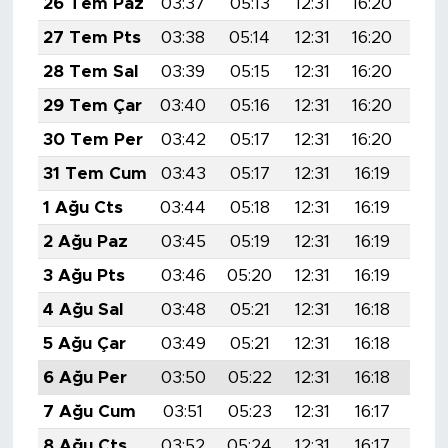
26 Tem Paz
03:37
05:13
12:31
16:20
19:
MEDYA KÖŞESİ
27 Tem Pts
03:38
05:14
12:31
16:20
19:
FOTO GALERİ
28 Tem Sal
03:39
05:15
12:31
16:20
19:
29 Tem Çar
03:40
05:16
12:31
16:20
19:
VİDEOLAR
30 Tem Per
03:42
05:17
12:31
16:20
19:
ALINTI YAZARLAR
31 Tem Cum
03:43
05:17
12:31
16:19
19:
1 Ağu Cts
03:44
05:18
12:31
16:19
19:
SOSYAL MEDYA
2 Ağu Paz
03:45
05:19
12:31
16:19
19:
3 Ağu Pts
03:46
05:20
12:31
16:19
19:
4 Ağu Sal
03:48
05:21
12:31
16:18
19:
5 Ağu Çar
03:49
05:21
12:31
16:18
19:
6 Ağu Per
03:50
05:22
12:31
16:18
19:
7 Ağu Cum
03:51
05:23
12:31
16:17
19:
8 Ağu Cts
03:52
05:24
12:31
16:17
19: