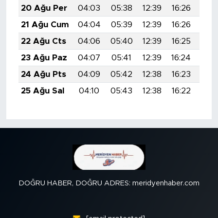
20 Ağu Per
04:03
05:38
12:39
16:26
19:
21 Ağu Cum
04:04
05:39
12:39
16:26
19:
22 Ağu Cts
04:06
05:40
12:39
16:25
19:
23 Ağu Paz
04:07
05:41
12:39
16:24
19:
24 Ağu Pts
04:09
05:42
12:38
16:23
19:
25 Ağu Sal
04:10
05:43
12:38
16:22
19:
DOĞRU HABER, DOĞRU ADRES: meridyenhaber.com