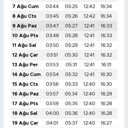
7 Ağu Cum
03:44
05:25
12:42
16:34
19:
8 Ağu Cts
03:45
05:26
12:42
16:34
19:
9 Ağu Paz
03:47
05:27
12:41
16:33
19:
10 Ağu Pts
03:48
05:28
12:41
16:33
19:
11 Ağu Sal
03:50
05:29
12:41
16:32
19:
12 Ağu Çar
03:51
05:30
12:41
16:32
19:
13 Ağu Per
03:53
05:31
12:41
16:31
19:
14 Ağu Cum
03:54
05:32
12:41
16:30
19:
15 Ağu Cts
03:56
05:33
12:40
16:30
19:
16 Ağu Paz
03:57
05:34
12:40
16:29
19:
17 Ağu Pts
03:59
05:35
12:40
16:28
19:
18 Ağu Sal
04:00
05:36
12:40
16:28
19:
19 Ağu Çar
04:01
05:37
12:40
16:27
19: