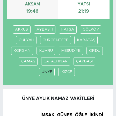
AKŞAM
YATSI
19:46
21:19
SPOR
KÜLTÜR SANAT
AKKUŞ
AYBASTI
FATSA
GÖLKÖY
YAŞAM
GÜLYALI
GÜRGENTEPE
KABATAŞ
KORGAN
KUMRU
MESUDİYE
ORDU
TARİHTEN GÜNÜMÜZE
ÇAMAŞ
ÇATALPINAR
ÇAYBAŞI
TARİH
ÜNYE
İKİZCE
KADIN
SAĞLIK
ÜNYE AYLIK NAMAZ VAKITLERI
SİYASET
İMSAK
GÜNEŞ
ÖĞLE
İKINDI
AKŞ