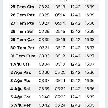
MEDYA KÖŞESİ
25 Tem Cts
03:24
05:13
12:42
16:39
20:
FOTO GALERİ
26 Tem Paz
03:25
05:14
12:42
16:39
20:
27 Tem Pts
03:27
05:14
12:42
16:38
20:
VİDEOLAR
28 Tem Sal
03:28
05:15
12:42
16:38
19:
ALINTI YAZARLAR
29 Tem Çar
03:30
05:16
12:42
16:38
19:
30 Tem Per
03:31
05:17
12:42
16:37
19:
SOSYAL MEDYA
31 Tem Cum
03:33
05:18
12:42
16:37
19:
1 Ağu Cts
03:34
05:19
12:42
16:37
19:
2 Ağu Paz
03:36
05:20
12:42
16:36
19:
3 Ağu Pts
03:37
05:21
12:42
16:36
19:
4 Ağu Sal
03:39
05:22
12:42
16:36
19:
5 Ağu Çar
03:40
05:23
12:42
16:35
19:
6 Ağu Per
03:42
05:24
12:42
16:35
19: