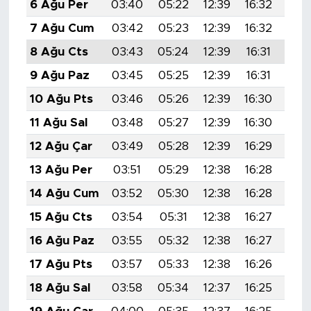
6 Ağu Per
03:40
05:22
12:39
16:32
19:
7 Ağu Cum
03:42
05:23
12:39
16:32
19:
8 Ağu Cts
03:43
05:24
12:39
16:31
19:
9 Ağu Paz
03:45
05:25
12:39
16:31
19:
10 Ağu Pts
03:46
05:26
12:39
16:30
19:
11 Ağu Sal
03:48
05:27
12:39
16:30
19:
12 Ağu Çar
03:49
05:28
12:39
16:29
19:
13 Ağu Per
03:51
05:29
12:38
16:28
19:
14 Ağu Cum
03:52
05:30
12:38
16:28
19:
15 Ağu Cts
03:54
05:31
12:38
16:27
19:
16 Ağu Paz
03:55
05:32
12:38
16:27
19:
17 Ağu Pts
03:57
05:33
12:38
16:26
19:
18 Ağu Sal
03:58
05:34
12:37
16:25
19: