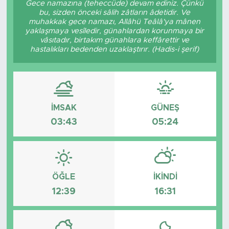
Gece namazına (teheccüde) devam ediniz. Çünkü
bu, sizden önceki sâlih zâtların âdetidir. Ve
BİLİM-TEKNOLOJİ
muhakkak gece namazı, Allâhü Teâlâ'ya mânen
yaklaşmaya vesîledir, günahlardan korunmaya bir
vâsıtadır, birtakım günahlara keffârettir ve
RÖPÖRTAJ
hastalıkları bedenden uzaklaştırır. (Hadis-i şerif)
ANALİZ
NOSTALJİ
İMSAK
GÜNEŞ
03:43
05:24
KULİS
YAZARLAR
DİNİ
ÖĞLE
İKINDI
12:39
16:31
POLİTİKA
EKONOMİ