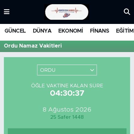
KATEGORİZE EDİLMEMİŞ
Nöbetçi Eczaneler
GÜNCEL
DÜNYA
EKONOMİ
FİNANS
EĞİTİM
EĞİTİM
Hava Durumu
Ordu Namaz Vakitleri
MANŞET
İstanbul Namaz Vakitleri
MEDYA
Trafik Durumu
ORDU
FİNANS
Süper Lig Puan Durumu ve Fikstür
ÖĞLE VAKTINE KALAN SÜRE
04:30:37
DÜNYA
Tüm Manşetler
8 Ağustos 2026
GÜNCEL
Son Dakika Haberleri
25 Safer 1448
KARİKATÜR
Haber Arşivi