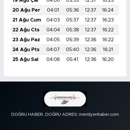
19 Ağu Çar
04:00
05:35
12:37
16:25
19:
20 Ağu Per
04:01
05:36
12:37
16:24
19:
21 Ağu Cum
04:03
05:37
12:37
16:23
19:
22 Ağu Cts
04:04
05:38
12:37
16:22
19:
23 Ağu Paz
04:05
05:39
12:36
16:22
19:
24 Ağu Pts
04:07
05:40
12:36
16:21
19:
25 Ağu Sal
04:08
05:41
12:36
16:20
19:
DOĞRU HABER, DOĞRU ADRES: meridyenhaber.com