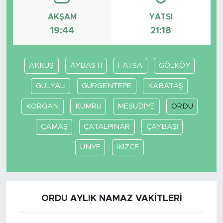
AKŞAM
YATSI
SPOR
19:44
21:18
KÜLTÜR SANAT
AKKUŞ
AYBASTI
FATSA
GÖLKÖY
YAŞAM
GÜLYALI
GÜRGENTEPE
KABATAŞ
TARİHTEN GÜNÜMÜZE
KORGAN
KUMRU
MESUDİYE
ORDU
TARİH
ÇAMAŞ
ÇATALPINAR
ÇAYBAŞI
ÜNYE
İKİZCE
KADIN
SAĞLIK
ORDU AYLIK NAMAZ VAKITLERI
SİYASET