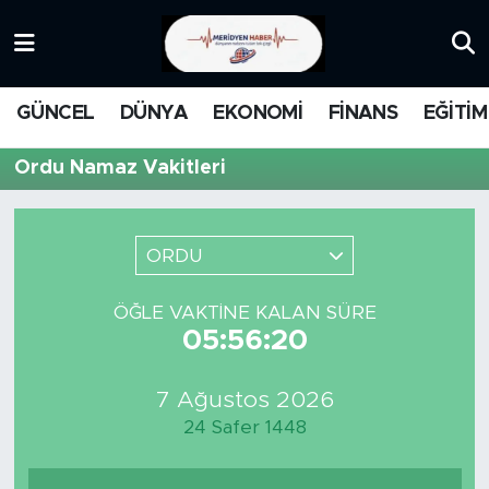
KATEGORİZE EDİLMEMİŞ
Nöbetçi Eczaneler
GÜNCEL
DÜNYA
EKONOMİ
FİNANS
EĞİTİM
EĞİTİM
Hava Durumu
Ordu Namaz Vakitleri
MANŞET
İstanbul Namaz Vakitleri
MEDYA
Trafik Durumu
ORDU
FİNANS
Süper Lig Puan Durumu ve Fikstür
ÖĞLE VAKTINE KALAN SÜRE
05:56:20
DÜNYA
Tüm Manşetler
7 Ağustos 2026
GÜNCEL
Son Dakika Haberleri
24 Safer 1448
KARİKATÜR
Haber Arşivi