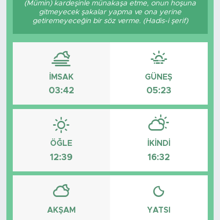
(Mümin) kardeşinle münakaşa etme, onun hoşuna
gitmeyecek şakalar yapma ve ona yerine
BİLİM-TEKNOLOJİ
getiremeyeceğin bir söz verme. (Hadis-i şerif)
RÖPÖRTAJ
ANALİZ
İMSAK
GÜNEŞ
03:42
05:23
NOSTALJİ
KULİS
YAZARLAR
ÖĞLE
İKINDI
12:39
16:32
DİNİ
POLİTİKA
AKŞAM
YATSI
EKONOMİ