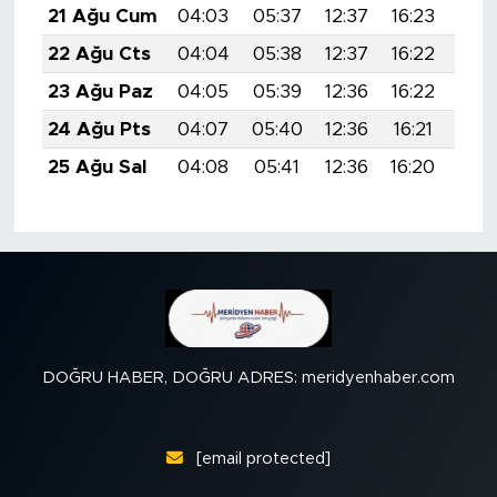
21 Ağu Cum
04:03
05:37
12:37
16:23
19:
22 Ağu Cts
04:04
05:38
12:37
16:22
19:
23 Ağu Paz
04:05
05:39
12:36
16:22
19:
24 Ağu Pts
04:07
05:40
12:36
16:21
19:
25 Ağu Sal
04:08
05:41
12:36
16:20
19:
DOĞRU HABER, DOĞRU ADRES: meridyenhaber.com
[email protected]