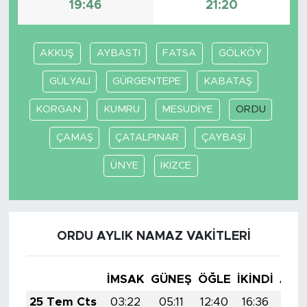
19:46
21:20
SPOR
AKKUŞ
AYBASTI
FATSA
GÖLKÖY
KÜLTÜR SANAT
GÜLYALI
GÜRGENTEPE
KABATAŞ
YAŞAM
KORGAN
KUMRU
MESUDİYE
ORDU
TARİHTEN GÜNÜMÜZE
ÇAMAŞ
ÇATALPINAR
ÇAYBAŞI
ÜNYE
İKİZCE
TARİH
KADIN
ORDU AYLIK NAMAZ VAKITLERI
SAĞLIK
SİYASET
İMSAK
GÜNEŞ
ÖĞLE
İKINDI
AKŞ
25 Tem Cts
03:22
05:11
12:40
16:36
19: