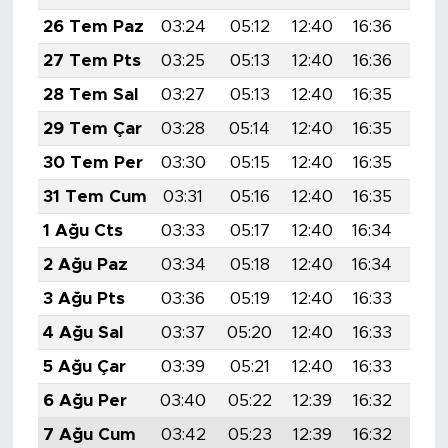
MEDYA KÖŞESİ
26 Tem Paz
03:24
05:12
12:40
16:36
19:
FOTO GALERİ
27 Tem Pts
03:25
05:13
12:40
16:36
19:
28 Tem Sal
03:27
05:13
12:40
16:35
19:
VİDEOLAR
29 Tem Çar
03:28
05:14
12:40
16:35
19:
ALINTI YAZARLAR
30 Tem Per
03:30
05:15
12:40
16:35
19:
31 Tem Cum
03:31
05:16
12:40
16:35
19:
SOSYAL MEDYA
1 Ağu Cts
03:33
05:17
12:40
16:34
19:
2 Ağu Paz
03:34
05:18
12:40
16:34
19:
3 Ağu Pts
03:36
05:19
12:40
16:33
19:
4 Ağu Sal
03:37
05:20
12:40
16:33
19:
5 Ağu Çar
03:39
05:21
12:40
16:33
19:
6 Ağu Per
03:40
05:22
12:39
16:32
19:
7 Ağu Cum
03:42
05:23
12:39
16:32
19: