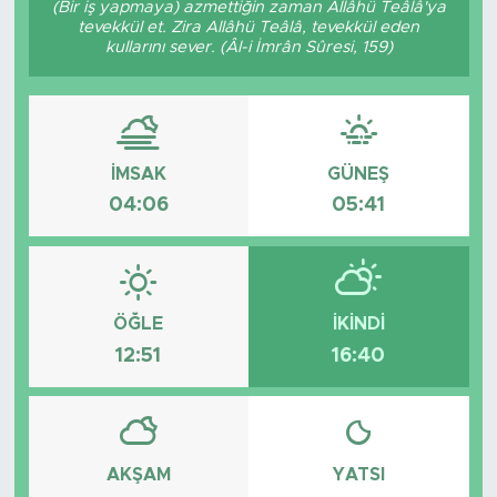
(Bir iş yapmaya) azmettiğin zaman Allâhü Teâlâ'ya
tevekkül et. Zira Allâhü Teâlâ, tevekkül eden
BİLİM-TEKNOLOJİ
kullarını sever. (Âl-i İmrân Sûresi, 159)
RÖPÖRTAJ
ANALİZ
İMSAK
GÜNEŞ
04:06
05:41
NOSTALJİ
KULİS
YAZARLAR
ÖĞLE
İKINDI
12:51
16:40
DİNİ
POLİTİKA
AKŞAM
YATSI
EKONOMİ