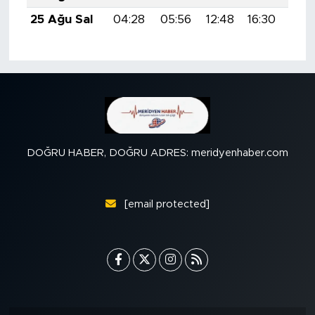
25 Ağu Sal
04:28
05:56
12:48
16:30
19:
DOĞRU HABER, DOĞRU ADRES: meridyenhaber.com
[email protected]