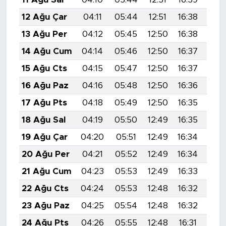
12 Ağu Çar
04:11
05:44
12:51
16:38
19:
13 Ağu Per
04:12
05:45
12:50
16:38
19:
14 Ağu Cum
04:14
05:46
12:50
16:37
19:
15 Ağu Cts
04:15
05:47
12:50
16:37
19:
16 Ağu Paz
04:16
05:48
12:50
16:36
19:
17 Ağu Pts
04:18
05:49
12:50
16:35
19:
18 Ağu Sal
04:19
05:50
12:49
16:35
19:
19 Ağu Çar
04:20
05:51
12:49
16:34
19:
20 Ağu Per
04:21
05:52
12:49
16:34
19:
21 Ağu Cum
04:23
05:53
12:49
16:33
19:
22 Ağu Cts
04:24
05:53
12:48
16:32
19:
23 Ağu Paz
04:25
05:54
12:48
16:32
19:
24 Ağu Pts
04:26
05:55
12:48
16:31
19: