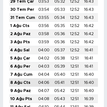
29 Tem Çar
03:53
05:32
12:52
16:43
20:
MEDYA KÖŞESİ
30 Tem Per
03:54
05:33
12:52
16:43
20:
FOTO GALERİ
31 Tem Cum
03:55
05:34
12:52
16:43
20:
1 Ağu Cts
03:56
05:35
12:52
16:42
19:
VİDEOLAR
2 Ağu Paz
03:58
05:36
12:52
16:42
19:
ALINTI YAZARLAR
3 Ağu Pts
03:59
05:36
12:52
16:42
19:
4 Ağu Sal
04:00
05:37
12:52
16:41
19:
SOSYAL MEDYA
5 Ağu Çar
04:02
05:38
12:51
16:41
19:
6 Ağu Per
04:03
05:39
12:51
16:41
19:
7 Ağu Cum
04:04
05:40
12:51
16:40
19:
8 Ağu Cts
04:06
05:41
12:51
16:40
19:
9 Ağu Paz
04:07
05:42
12:51
16:40
19:
10 Ağu Pts
04:08
05:43
12:51
16:39
19:
11 Ağu Sal
04:10
05:44
12:51
16:39
19: