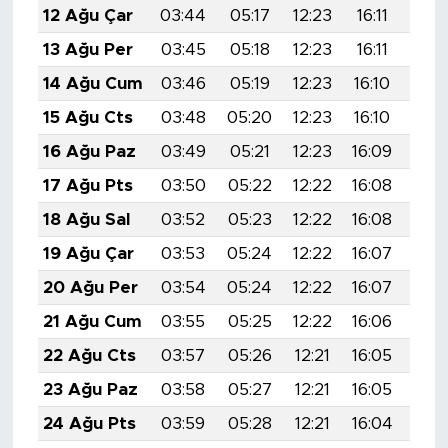
12 Ağu Çar
03:44
05:17
12:23
16:11
19:
13 Ağu Per
03:45
05:18
12:23
16:11
19:
14 Ağu Cum
03:46
05:19
12:23
16:10
19:
15 Ağu Cts
03:48
05:20
12:23
16:10
19:
16 Ağu Paz
03:49
05:21
12:23
16:09
19:
17 Ağu Pts
03:50
05:22
12:22
16:08
19:
18 Ağu Sal
03:52
05:23
12:22
16:08
19:
19 Ağu Çar
03:53
05:24
12:22
16:07
19:
20 Ağu Per
03:54
05:24
12:22
16:07
19:
21 Ağu Cum
03:55
05:25
12:22
16:06
19:
22 Ağu Cts
03:57
05:26
12:21
16:05
19:
23 Ağu Paz
03:58
05:27
12:21
16:05
19:
24 Ağu Pts
03:59
05:28
12:21
16:04
19: