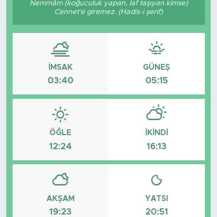
Nemmâm (koğuculuk yapan, laf taşıyan kimse)
Cennet'e giremez. (Hadis-i şerif)
BİLİM-TEKNOLOJİ
RÖPÖRTAJ
ANALİZ
İMSAK
GÜNEŞ
03:40
05:15
NOSTALJİ
KULİS
ÖĞLE
İKINDI
YAZARLAR
12:24
16:13
DİNİ
POLİTİKA
AKŞAM
YATSI
19:23
20:51
EKONOMİ