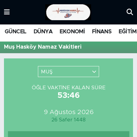
KATEGORİZE EDİLMEMİŞ
Nöbetçi Eczaneler
GÜNCEL
DÜNYA
EKONOMİ
FİNANS
EĞİTİM
EĞİTİM
Hava Durumu
Muş Hasköy Namaz Vakitleri
MANŞET
İstanbul Namaz Vakitleri
MEDYA
Trafik Durumu
MUŞ
FİNANS
Süper Lig Puan Durumu ve Fikstür
ÖĞLE VAKTINE KALAN SÜRE
53:46
DÜNYA
Tüm Manşetler
9 Ağustos 2026
GÜNCEL
Son Dakika Haberleri
26 Safer 1448
KARİKATÜR
Haber Arşivi