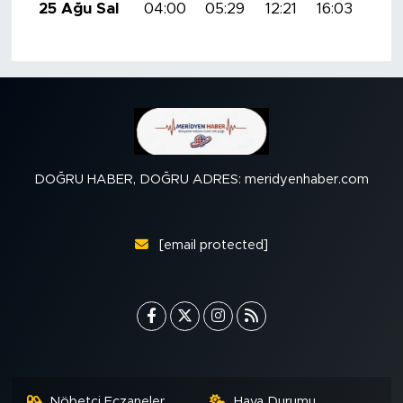
25 Ağu Sal
04:00
05:29
12:21
16:03
19:
DOĞRU HABER, DOĞRU ADRES: meridyenhaber.com
[email protected]
Nöbetçi Eczaneler
Hava Durumu