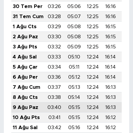
MEDYA KÖŞESİ
30 Tem Per
03:26
05:06
12:25
16:16
19:
31 Tem Cum
03:28
05:07
12:25
16:16
19:
FOTO GALERİ
1 Ağu Cts
03:29
05:08
12:25
16:15
19:
VİDEOLAR
2 Ağu Paz
03:30
05:08
12:25
16:15
19:
3 Ağu Pts
03:32
05:09
12:25
16:15
19:
ALINTI YAZARLAR
4 Ağu Sal
03:33
05:10
12:24
16:14
19:
SOSYAL MEDYA
5 Ağu Çar
03:34
05:11
12:24
16:14
19:
6 Ağu Per
03:36
05:12
12:24
16:14
19:
7 Ağu Cum
03:37
05:13
12:24
16:13
19:
8 Ağu Cts
03:38
05:14
12:24
16:13
19:
9 Ağu Paz
03:40
05:15
12:24
16:13
19:
10 Ağu Pts
03:41
05:15
12:24
16:12
19:
11 Ağu Sal
03:42
05:16
12:24
16:12
19: